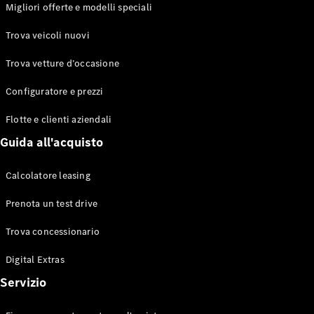
EQS
Migliori offerte e modelli speciali
Elettrico
Berlina
Classe E
Trova veicoli nuovi
Berlina
Classe S
Trova vetture d’occasione
Classe S
Lunga
Configuratore e prezzi
Mercedes-
Maybach
Flotte e clienti aziendali
Classe S
Guida all'acquisto
Configuratore
Calcolatore leasing
Mercedes-
Benz-Store
Prenota un test drive
Prenotare
una prova
Trova concessionario
su strada
Digital Extras
SUV & Fuoristrada
Servizio