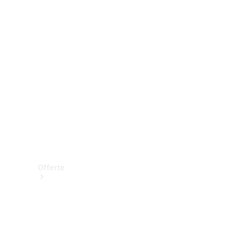
Prenotare una prova su strada
Offerte