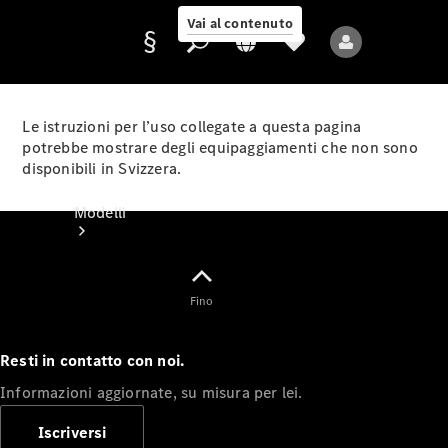
Vai al contenuto
Le istruzioni per l’uso collegate a questa pagina
potrebbe mostrare degli equipaggiamenti che non sono
disponibili in Svizzera.
Fornitore/protezione
dati
Modelli
Fino
Resti in contatto con noi.
Tutti i modelli
Informazioni aggiornate, su misura per lei.
Nuovi modelli
Iscriversi