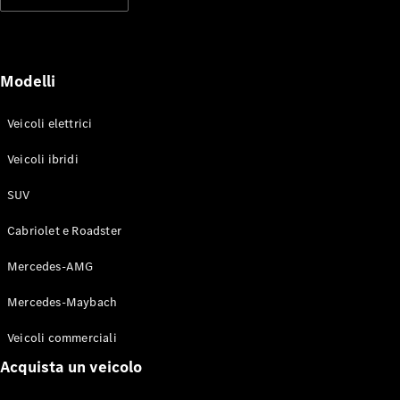
Modelli elettrici
Modelli ibridi plug-in
Berline
Modelli
Veicoli elettrici
Veicoli ibridi
SUV
Toute le
Berline
Cabriolet e Roadster
CLA
Elettrico
CLA
Mercedes-AMG
Classe C
Berlina
Mercedes-Maybach
Classe
C
Elettrico
Veicoli commerciali
Berlina
EQE
Acquista un veicolo
Elettrico
Berlina