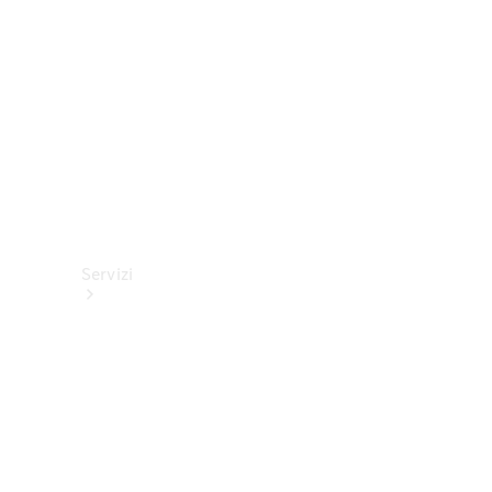
tecnici
Collection
Servizi
Tutti i
servizi