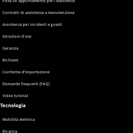
Fissa un appuntamento per l'assistenza
Contratti di assistenza e manutenzione
Assistenza per incidenti e guasti
Toute i SUV
EQE
Istruzioni d'uso
Elettrico
SUV
Garanzia
EQS
Elettrico
SUV
Richiami
Mercedes-
Maybach
Elettrico
Conferma d'importazione
EQS SUV
GLA
Domande frequenti (FAQ)
GLA
Nuovo
GLA
Nuovo
Elettrico
Video tutorial
GLB
Elettrico
GLB
Tecnologia
GLC
Elettrico
GLC
Mobilità elettrica
GLC Coupé
GLE
Ricarica