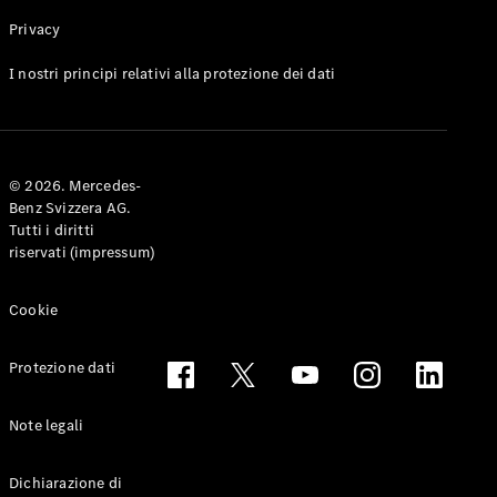
Privacy
Toute le
I nostri principi relativi alla protezione dei dati
Station-
wagon
CLA
Shooting
Elettrico
© 2026. Mercedes-
Brake
Benz Svizzera AG.
CLA
Tutti i diritti
Shooting
riservati (impressum)
Brake
Classe C
Station-
Cookie
wagon
Classe C
Protezione dati
All-Terrain
Classe E
Station-
Note legali
wagon
Classe E All-
Dichiarazione di
Terrain