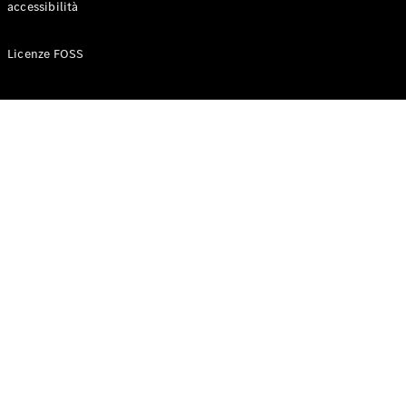
accessibilità
Configuratore
Licenze FOSS
Mercedes-
Benz-Store
Prenotare
una prova
su strada
Auto compatte
Classe A
Berlina
compatta