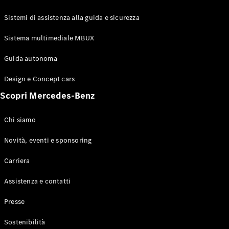
GLE Coupé
GLS
Sistemi di assistenza alla guida e sicurezza
Mercedes-
Maybach
Sistema multimediale MBUX
Nuovo
GLS
Classe
Guida autonoma
Elettrico
G
Design e Concept cars
Classe G
Scopri Mercedes-Benz
Configuratore
Mercedes-
Chi siamo
Benz-Store
Prenotare
Novità, eventi e sponsoring
una prova
Carriera
su strada
Station-wagon
Assistenza e contatti
Presse
Sostenibilità