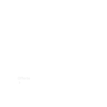
Prenotare una prova su strada
Offerte