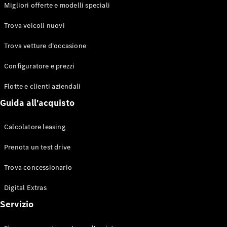
EQS
Migliori offerte e modelli speciali
Elettrico
Berlina
Classe E
Trova veicoli nuovi
Berlina
Classe S
Trova vetture d’occasione
Classe S
Lunga
Configuratore e prezzi
Mercedes-
Maybach
Flotte e clienti aziendali
Classe S
Guida all'acquisto
Configuratore
Calcolatore leasing
Mercedes-
Benz-Store
Prenota un test drive
Prenotare
una prova
Trova concessionario
su strada
Digital Extras
SUV & Fuoristrada
Servizio