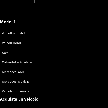
Modelli elettrici
Modelli ibridi plug-in
Berline
Modelli
Veicoli elettrici
Veicoli ibridi
SUV
Toute le
Berline
Cabriolet e Roadster
CLA
Elettrico
CLA
Mercedes-AMG
Classe C
Berlina
Mercedes-Maybach
Classe
C
Elettrico
Veicoli commerciali
Berlina
EQE
Acquista un veicolo
Elettrico
Berlina