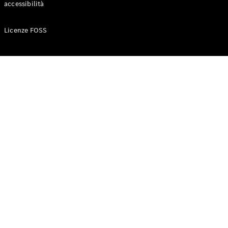
accessibilità
Configuratore
Licenze FOSS
Mercedes-
Benz-Store
Prenotare
una prova
su strada
Auto compatte
Classe A
Berlina
compatta