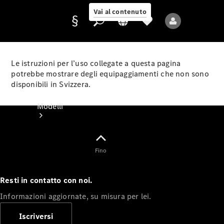
Vai al contenuto
Le istruzioni per l’uso collegate a questa pagina
potrebbe mostrare degli equipaggiamenti che non sono
disponibili in Svizzera.
Fornitore/protezione
dati
Modelli
Fino
Resti in contatto con noi.
Tutti i modelli
Informazioni aggiornate, su misura per lei.
Nuovi modelli
Iscriversi