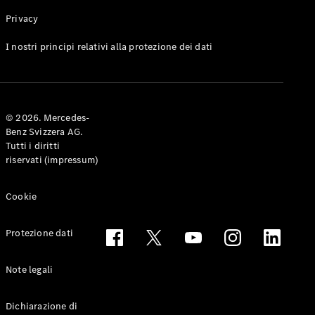
Privacy
Toute le
I nostri principi relativi alla protezione dei dati
Station-
wagon
CLA
Shooting
Elettrico
© 2026. Mercedes-
Brake
Benz Svizzera AG.
CLA
Tutti i diritti
Shooting
riservati (impressum)
Brake
Classe C
Station-
Cookie
wagon
Classe C
Protezione dati
All-Terrain
Classe E
Station-
Note legali
wagon
Classe E All-
Dichiarazione di
Terrain