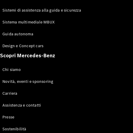
GLE Coupé
GLS
Sistemi di assistenza alla guida e sicurezza
Mercedes-
Maybach
Sistema multimediale MBUX
Nuovo
GLS
Classe
Guida autonoma
Elettrico
G
Design e Concept cars
Classe G
Scopri Mercedes-Benz
Configuratore
Mercedes-
Chi siamo
Benz-Store
Prenotare
Novità, eventi e sponsoring
una prova
Carriera
su strada
Station-wagon
Assistenza e contatti
Presse
Sostenibilità