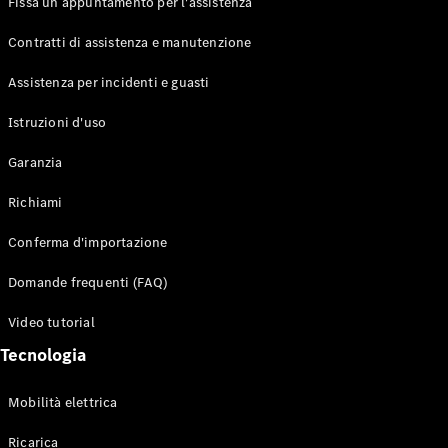
Fissa un appuntamento per l'assistenza
Contratti di assistenza e manutenzione
Assistenza per incidenti e guasti
Toute i SUV
EQE
Istruzioni d'uso
Elettrico
SUV
Garanzia
EQS
Elettrico
SUV
Richiami
Mercedes-
Maybach
Elettrico
Conferma d'importazione
EQS SUV
GLA
Domande frequenti (FAQ)
GLA
Nuovo
GLA
Nuovo
Elettrico
Video tutorial
GLB
Elettrico
GLB
Tecnologia
GLC
Elettrico
GLC
Mobilità elettrica
GLC Coupé
GLE
Ricarica