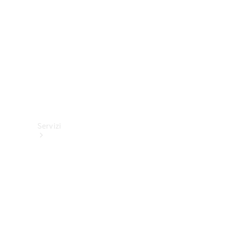
tecnici
Collection
Servizi
Tutti i
servizi