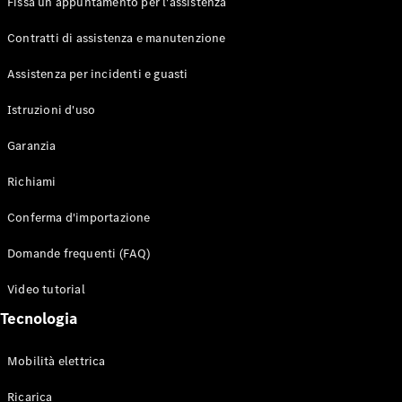
Fissa un appuntamento per l'assistenza
Contratti di assistenza e manutenzione
Assistenza per incidenti e guasti
Toute i SUV
EQE
Istruzioni d'uso
Elettrico
SUV
Garanzia
EQS
Elettrico
SUV
Richiami
Mercedes-
Maybach
Elettrico
Conferma d'importazione
EQS SUV
GLA
Domande frequenti (FAQ)
GLA
Nuovo
GLA
Nuovo
Elettrico
Video tutorial
GLB
Elettrico
GLB
Tecnologia
GLC
Elettrico
GLC
Mobilità elettrica
GLC Coupé
GLE
Ricarica