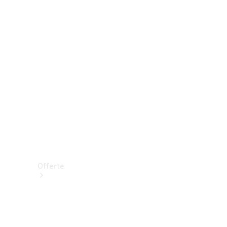
Prenotare una prova su strada
Offerte