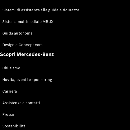
GLE Coupé
GLS
Sistemi di assistenza alla guida e sicurezza
Mercedes-
Maybach
Sistema multimediale MBUX
Nuovo
GLS
Classe
Guida autonoma
Elettrico
G
Design e Concept cars
Classe G
Scopri Mercedes-Benz
Configuratore
Mercedes-
Chi siamo
Benz-Store
Prenotare
Novità, eventi e sponsoring
una prova
Carriera
su strada
Station-wagon
Assistenza e contatti
Presse
Sostenibilità