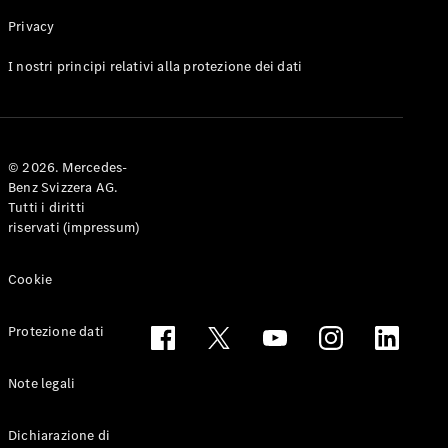
Privacy
Toute le
I nostri principi relativi alla protezione dei dati
Station-
wagon
CLA
Shooting
Elettrico
© 2026. Mercedes-
Brake
Benz Svizzera AG.
CLA
Tutti i diritti
Shooting
riservati (impressum)
Brake
Classe C
Station-
Cookie
wagon
Classe C
Protezione dati
All-Terrain
Classe E
Station-
Note legali
wagon
Classe E All-
Dichiarazione di
Terrain