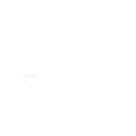
tecnici
Collection
Servizi
Tutti i
servizi