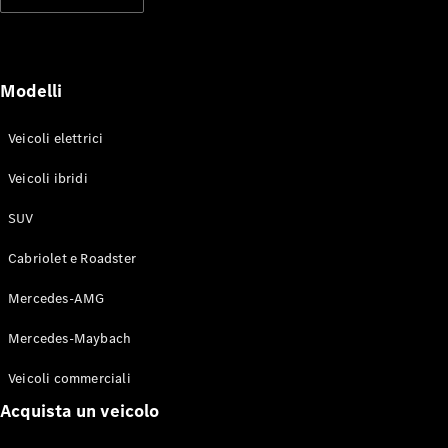
Modelli elettrici
Modelli ibridi plug-in
Berline
Modelli
Veicoli elettrici
Veicoli ibridi
SUV
Toute le
Berline
Cabriolet e Roadster
CLA
Elettrico
CLA
Mercedes-AMG
Classe C
Berlina
Mercedes-Maybach
Classe
C
Elettrico
Veicoli commerciali
Berlina
EQE
Acquista un veicolo
Elettrico
Berlina