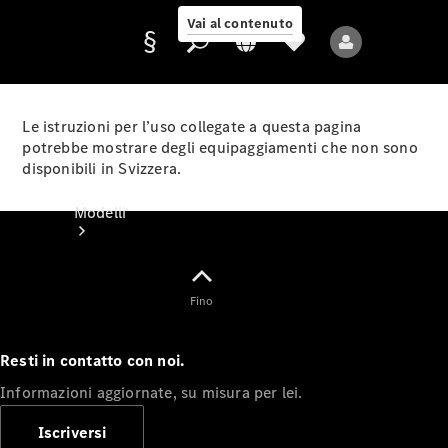
Vai al contenuto
Le istruzioni per l’uso collegate a questa pagina
potrebbe mostrare degli equipaggiamenti che non sono
disponibili in Svizzera.
Fornitore/protezione
dati
Modelli
Fino
Resti in contatto con noi.
Tutti i modelli
Informazioni aggiornate, su misura per lei.
Nuovi modelli
Iscriversi