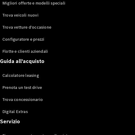
EQS
Migliori offerte e modelli speciali
Elettrico
Berlina
Classe E
Trova veicoli nuovi
Berlina
Classe S
Trova vetture d’occasione
Classe S
Lunga
Configuratore e prezzi
Mercedes-
Maybach
Flotte e clienti aziendali
Classe S
Guida all'acquisto
Configuratore
Calcolatore leasing
Mercedes-
Benz-Store
Prenota un test drive
Prenotare
una prova
Trova concessionario
su strada
Digital Extras
SUV & Fuoristrada
Servizio