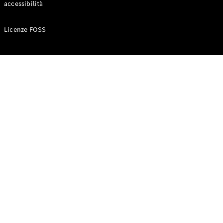
accessibilità
Configuratore
Licenze FOSS
Mercedes-
Benz-Store
Prenotare
una prova
su strada
Auto compatte
Classe A
Berlina
compatta