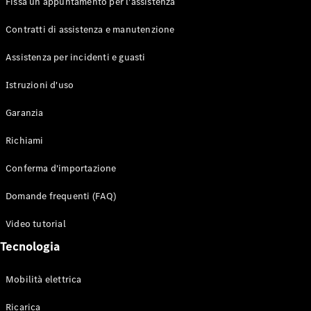
Fissa un appuntamento per l'assistenza
Contratti di assistenza e manutenzione
Assistenza per incidenti e guasti
Toute i SUV
EQE
Istruzioni d'uso
Elettrico
SUV
Garanzia
EQS
Elettrico
SUV
Richiami
Mercedes-
Maybach
Elettrico
Conferma d'importazione
EQS SUV
GLA
Domande frequenti (FAQ)
GLA
Nuovo
GLA
Nuovo
Elettrico
Video tutorial
GLB
Elettrico
GLB
Tecnologia
GLC
Elettrico
GLC
Mobilità elettrica
GLC Coupé
GLE
Ricarica