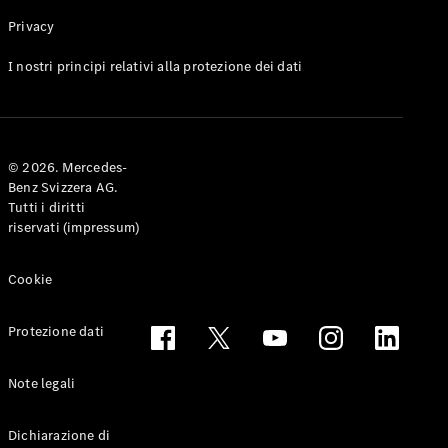
Privacy
Toute le
I nostri principi relativi alla protezione dei dati
Station-
wagon
CLA
Shooting
Elettrico
© 2026. Mercedes-
Brake
Benz Svizzera AG.
CLA
Tutti i diritti
Shooting
riservati (impressum)
Brake
Classe C
Station-
Cookie
wagon
Classe C
Protezione dati
All-Terrain
Classe E
Station-
Note legali
wagon
Classe E All-
Dichiarazione di
Terrain