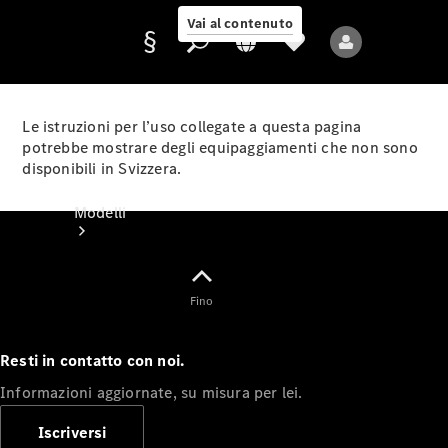
Vai al contenuto
Le istruzioni per l’uso collegate a questa pagina
potrebbe mostrare degli equipaggiamenti che non sono
disponibili in Svizzera.
Fornitore/protezione
dati
Modelli
Fino
Resti in contatto con noi.
Tutti i modelli
Informazioni aggiornate, su misura per lei.
Nuovi modelli
Iscriversi