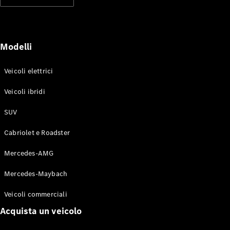
Modelli elettrici
Modelli ibridi plug-in
Berline
Modelli
Veicoli elettrici
Veicoli ibridi
SUV
Toute le
Berline
Cabriolet e Roadster
CLA
Elettrico
CLA
Mercedes-AMG
Classe C
Berlina
Mercedes-Maybach
Classe
C
Elettrico
Veicoli commerciali
Berlina
EQE
Acquista un veicolo
Elettrico
Berlina