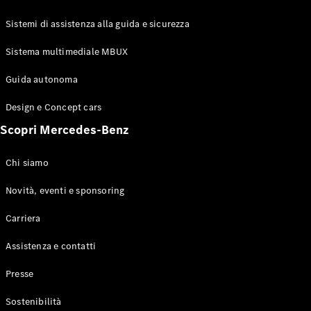
GLE Coupé
GLS
Sistemi di assistenza alla guida e sicurezza
Mercedes-
Maybach
Sistema multimediale MBUX
Nuovo
GLS
Classe
Guida autonoma
Elettrico
G
Design e Concept cars
Classe G
Scopri Mercedes-Benz
Configuratore
Mercedes-
Chi siamo
Benz-Store
Prenotare
Novità, eventi e sponsoring
una prova
Carriera
su strada
Station-wagon
Assistenza e contatti
Presse
Sostenibilità