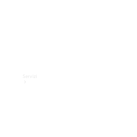
tecnici
Collection
Servizi
Tutti i
servizi