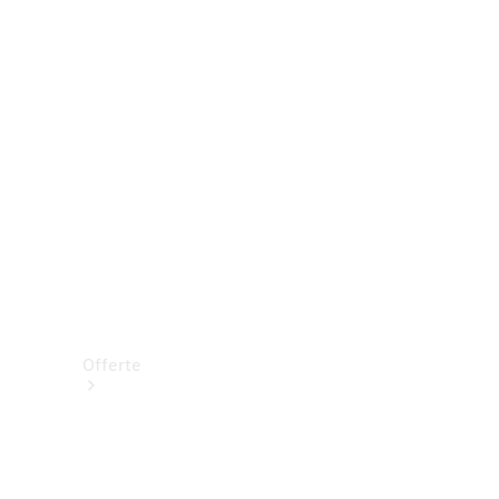
Prenotare una prova su strada
Offerte