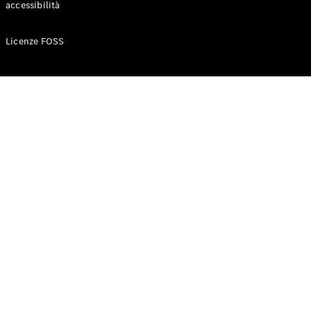
accessibilità
Configuratore
Licenze FOSS
Mercedes-
Benz-Store
Prenotare
una prova
su strada
Auto compatte
Classe A
Berlina
compatta