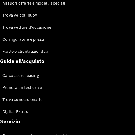
EQS
Migliori offerte e modelli speciali
Elettrico
Berlina
Classe E
Trova veicoli nuovi
Berlina
Classe S
Trova vetture d’occasione
Classe S
Lunga
Configuratore e prezzi
Mercedes-
Maybach
Flotte e clienti aziendali
Classe S
Guida all'acquisto
Configuratore
Calcolatore leasing
Mercedes-
Benz-Store
Prenota un test drive
Prenotare
una prova
Trova concessionario
su strada
Digital Extras
SUV & Fuoristrada
Servizio