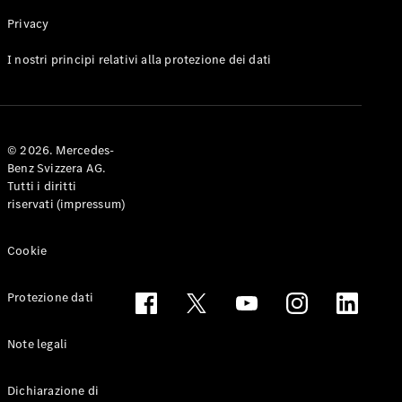
Privacy
Toute le
I nostri principi relativi alla protezione dei dati
Station-
wagon
CLA
Shooting
Elettrico
© 2026. Mercedes-
Brake
Benz Svizzera AG.
CLA
Tutti i diritti
Shooting
riservati (impressum)
Brake
Classe C
Station-
Cookie
wagon
Classe C
Protezione dati
All-Terrain
Classe E
Station-
Note legali
wagon
Classe E All-
Dichiarazione di
Terrain