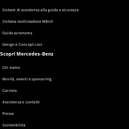
GLE Coupé
GLS
Sistemi di assistenza alla guida e sicurezza
Mercedes-
Maybach
Sistema multimediale MBUX
Nuovo
GLS
Classe
Guida autonoma
Elettrico
G
Design e Concept cars
Classe G
Scopri Mercedes-Benz
Configuratore
Mercedes-
Chi siamo
Benz-Store
Prenotare
Novità, eventi e sponsoring
una prova
Carriera
su strada
Station-wagon
Assistenza e contatti
Presse
Sostenibilità