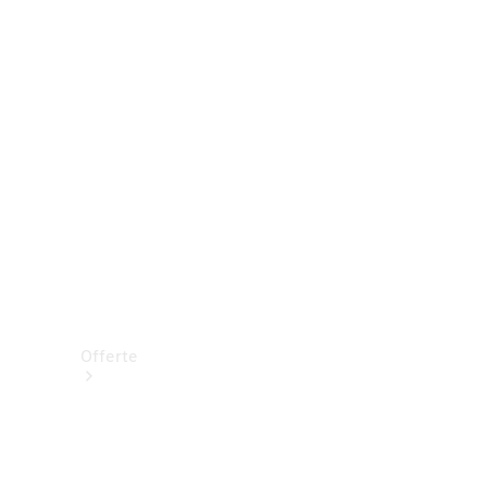
Prenotare una prova su strada
Offerte