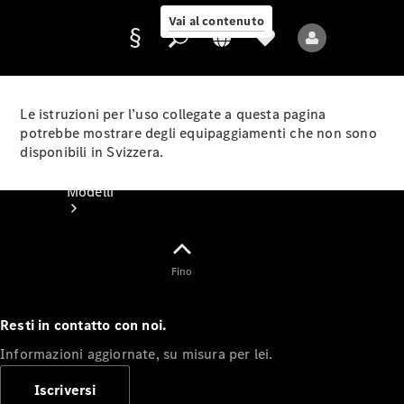
Vai al contenuto
Le istruzioni per l’uso collegate a questa pagina
potrebbe mostrare degli equipaggiamenti che non sono
disponibili in Svizzera.
Fornitore/protezione
dati
Modelli
Fino
Resti in contatto con noi.
Tutti i modelli
Informazioni aggiornate, su misura per lei.
Nuovi modelli
Iscriversi