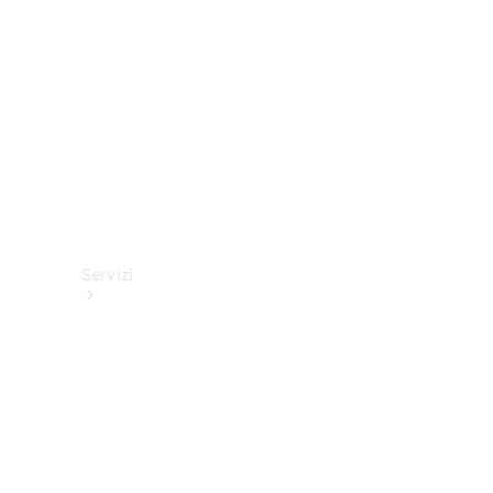
tecnici
Collection
Servizi
Tutti i
servizi