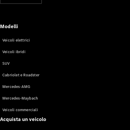
Modelli elettrici
Modelli ibridi plug-in
Berline
Modelli
Veicoli elettrici
Veicoli ibridi
SUV
Toute le
Berline
Cabriolet e Roadster
CLA
Elettrico
CLA
Mercedes-AMG
Classe C
Berlina
Mercedes-Maybach
Classe
C
Elettrico
Veicoli commerciali
Berlina
EQE
Acquista un veicolo
Elettrico
Berlina