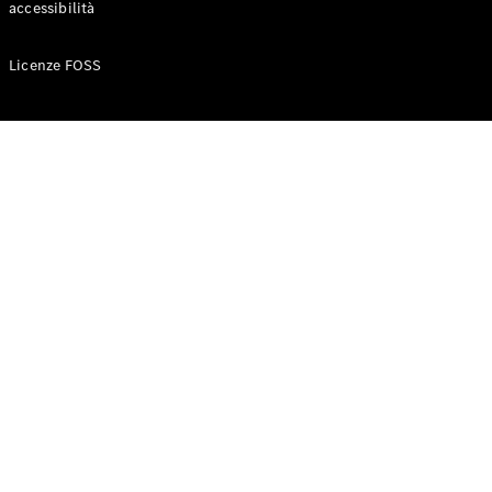
accessibilità
Configuratore
Licenze FOSS
Mercedes-
Benz-Store
Prenotare
una prova
su strada
Auto compatte
Classe A
Berlina
compatta