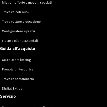
EQS
Migliori offerte e modelli speciali
Elettrico
Berlina
Classe E
Trova veicoli nuovi
Berlina
Classe S
Trova vetture d’occasione
Classe S
Lunga
Configuratore e prezzi
Mercedes-
Maybach
Flotte e clienti aziendali
Classe S
Guida all'acquisto
Configuratore
Calcolatore leasing
Mercedes-
Benz-Store
Prenota un test drive
Prenotare
una prova
Trova concessionario
su strada
Digital Extras
SUV & Fuoristrada
Servizio