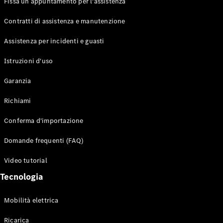
Fissa un appuntamento per l'assistenza
Contratti di assistenza e manutenzione
Assistenza per incidenti e guasti
Toute i SUV
EQE
Istruzioni d'uso
Elettrico
SUV
Garanzia
EQS
Elettrico
SUV
Richiami
Mercedes-
Maybach
Elettrico
Conferma d'importazione
EQS SUV
GLA
Domande frequenti (FAQ)
GLA
Nuovo
GLA
Nuovo
Elettrico
Video tutorial
GLB
Elettrico
GLB
Tecnologia
GLC
Elettrico
GLC
Mobilità elettrica
GLC Coupé
GLE
Ricarica