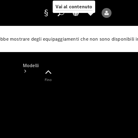
Vai al contenuto
rebbe mostrare degli equipaggiamenti che non sono disponibili i
Fornitore/protezione
dati
Modelli
Fino
Tutti i modelli
Nuovi modelli