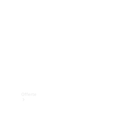
Prenotare una prova su strada
Offerte