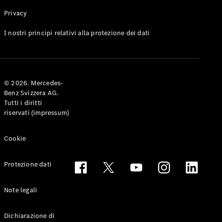
Privacy
Toute le
I nostri principi relativi alla protezione dei dati
Station-
wagon
CLA
Shooting
Elettrico
© 2026. Mercedes-
Brake
Benz Svizzera AG.
CLA
Tutti i diritti
Shooting
riservati (impressum)
Brake
Classe C
Station-
Cookie
wagon
Classe C
Protezione dati
All-Terrain
Classe E
Station-
Note legali
wagon
Classe E All-
Dichiarazione di
Terrain