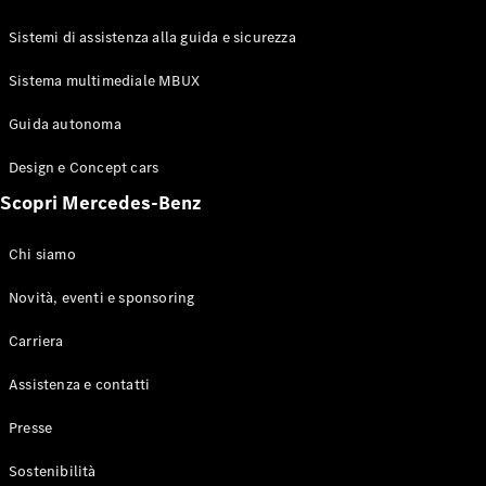
GLE Coupé
GLS
Sistemi di assistenza alla guida e sicurezza
Mercedes-
Maybach
Sistema multimediale MBUX
Nuovo
GLS
Classe
Guida autonoma
Elettrico
G
Design e Concept cars
Classe G
Scopri Mercedes-Benz
Configuratore
Mercedes-
Chi siamo
Benz-Store
Prenotare
Novità, eventi e sponsoring
una prova
Carriera
su strada
Station-wagon
Assistenza e contatti
Presse
Sostenibilità