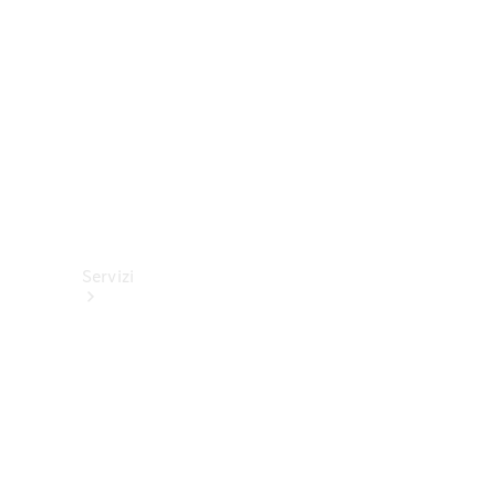
tecnici
Collection
Servizi
Tutti i
servizi