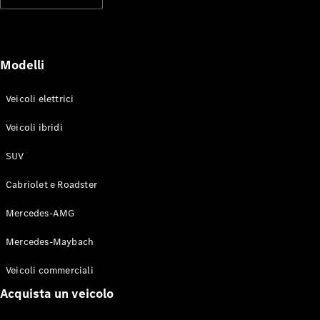
Modelli elettrici
Modelli ibridi plug-in
Berline
Modelli
Veicoli elettrici
Veicoli ibridi
SUV
Toute le
Berline
Cabriolet e Roadster
CLA
Elettrico
CLA
Mercedes-AMG
Classe C
Berlina
Mercedes-Maybach
Classe
C
Elettrico
Veicoli commerciali
Berlina
EQE
Acquista un veicolo
Elettrico
Berlina