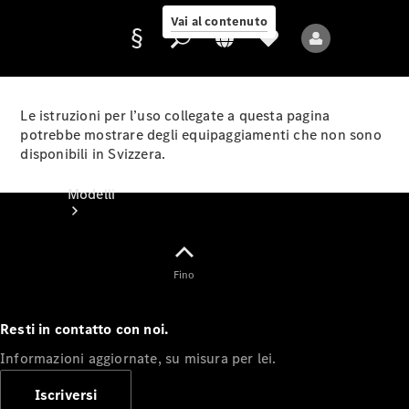
Vai al contenuto
Le istruzioni per l’uso collegate a questa pagina
potrebbe mostrare degli equipaggiamenti che non sono
disponibili in Svizzera.
Fornitore/protezione
dati
Modelli
Fino
Resti in contatto con noi.
Tutti i modelli
Informazioni aggiornate, su misura per lei.
Nuovi modelli
Iscriversi