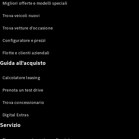
EQS
Migliori offerte e modelli speciali
Elettrico
Berlina
Classe E
Trova veicoli nuovi
Berlina
Classe S
Trova vetture d’occasione
Classe S
Lunga
Configuratore e prezzi
Mercedes-
Maybach
Flotte e clienti aziendali
Classe S
Guida all'acquisto
Configuratore
Calcolatore leasing
Mercedes-
Benz-Store
Prenota un test drive
Prenotare
una prova
Trova concessionario
su strada
Digital Extras
SUV & Fuoristrada
Servizio