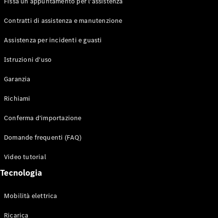
Fissa un appuntamento per l'assistenza
Contratti di assistenza e manutenzione
Assistenza per incidenti e guasti
Toute i SUV
EQE
Istruzioni d'uso
Elettrico
SUV
Garanzia
EQS
Elettrico
SUV
Richiami
Mercedes-
Maybach
Elettrico
Conferma d'importazione
EQS SUV
GLA
Domande frequenti (FAQ)
GLA
Nuovo
GLA
Nuovo
Elettrico
Video tutorial
GLB
Elettrico
GLB
Tecnologia
GLC
Elettrico
GLC
Mobilità elettrica
GLC Coupé
GLE
Ricarica