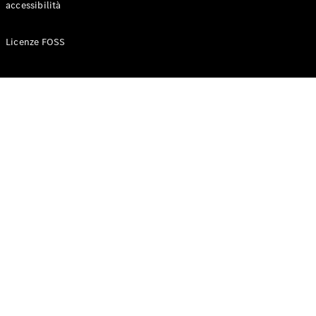
accessibilità
Configuratore
Licenze FOSS
Mercedes-
Benz-Store
Prenotare
una prova
su strada
Auto compatte
Classe A
Berlina
compatta