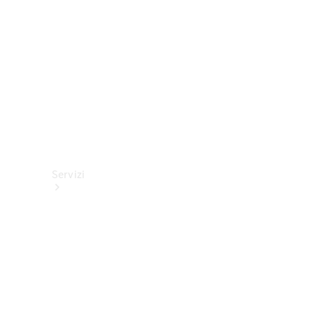
tecnici
Collection
Servizi
Tutti i
servizi