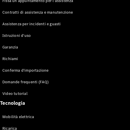
Fissa un appuntamento per l'assistenza
Contratti di assistenza e manutenzione
Assistenza per incidenti e guasti
Toute i SUV
EQE
Istruzioni d'uso
Elettrico
SUV
Garanzia
EQS
Elettrico
SUV
Richiami
Mercedes-
Maybach
Elettrico
Conferma d'importazione
EQS SUV
GLA
Domande frequenti (FAQ)
GLA
Nuovo
GLA
Nuovo
Elettrico
Video tutorial
GLB
Elettrico
GLB
Tecnologia
GLC
Elettrico
GLC
Mobilità elettrica
GLC Coupé
GLE
Ricarica