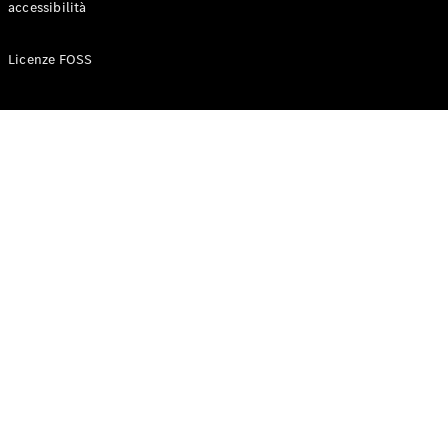
accessibilità
Configuratore
Licenze FOSS
Mercedes-
Benz-Store
Prenotare
una prova
su strada
Auto compatte
Classe A
Berlina
compatta