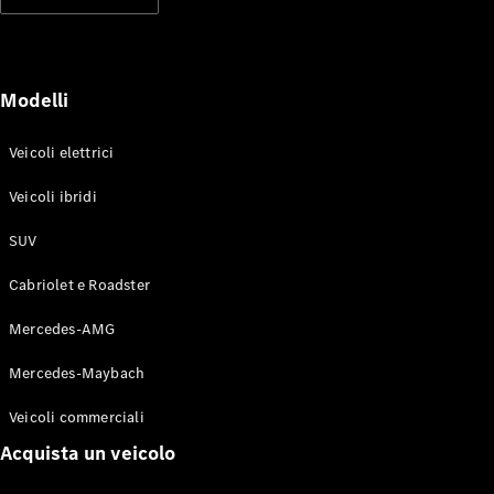
Modelli elettrici
Modelli ibridi plug-in
Berline
Modelli
Veicoli elettrici
Veicoli ibridi
SUV
Toute le
Berline
Cabriolet e Roadster
CLA
Elettrico
CLA
Mercedes-AMG
Classe C
Berlina
Mercedes-Maybach
Classe
C
Elettrico
Veicoli commerciali
Berlina
EQE
Acquista un veicolo
Elettrico
Berlina