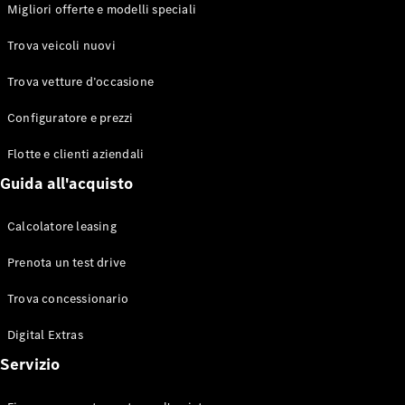
EQS
Migliori offerte e modelli speciali
Elettrico
Berlina
Classe E
Trova veicoli nuovi
Berlina
Classe S
Trova vetture d’occasione
Classe S
Lunga
Configuratore e prezzi
Mercedes-
Maybach
Flotte e clienti aziendali
Classe S
Guida all'acquisto
Configuratore
Calcolatore leasing
Mercedes-
Benz-Store
Prenota un test drive
Prenotare
una prova
Trova concessionario
su strada
Digital Extras
SUV & Fuoristrada
Servizio