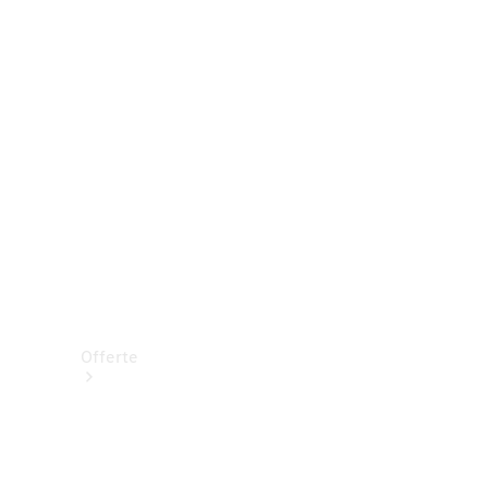
Prenotare una prova su strada
Offerte