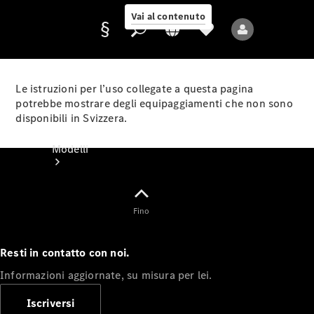
Vai al contenuto
Le istruzioni per l’uso collegate a questa pagina
potrebbe mostrare degli equipaggiamenti che non sono
disponibili in Svizzera.
Fornitore/protezione
dati
Modelli
Fino
Resti in contatto con noi.
Tutti i modelli
Informazioni aggiornate, su misura per lei.
Nuovi modelli
Iscriversi