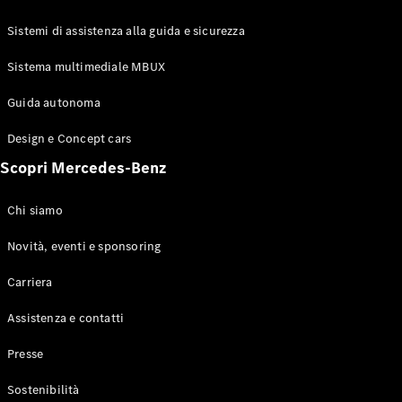
GLE Coupé
GLS
Sistemi di assistenza alla guida e sicurezza
Mercedes-
Maybach
Sistema multimediale MBUX
Nuovo
GLS
Classe
Guida autonoma
Elettrico
G
Design e Concept cars
Classe G
Scopri Mercedes-Benz
Configuratore
Mercedes-
Chi siamo
Benz-Store
Prenotare
Novità, eventi e sponsoring
una prova
Carriera
su strada
Station-wagon
Assistenza e contatti
Presse
Sostenibilità