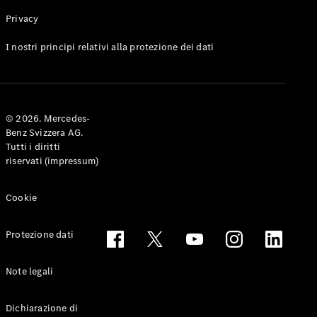
Privacy
Toute le
I nostri principi relativi alla protezione dei dati
Station-
wagon
CLA
Shooting
Elettrico
© 2026. Mercedes-
Brake
Benz Svizzera AG.
CLA
Tutti i diritti
Shooting
riservati (impressum)
Brake
Classe C
Station-
Cookie
wagon
Classe C
Protezione dati
All-Terrain
Classe E
Station-
Note legali
wagon
Classe E All-
Dichiarazione di
Terrain