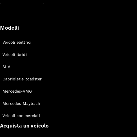
Modelli elettrici
Modelli ibridi plug-in
Berline
Modelli
Veicoli elettrici
Veicoli ibridi
SUV
Toute le
Berline
Cabriolet e Roadster
CLA
Elettrico
CLA
Mercedes-AMG
Classe C
Berlina
Mercedes-Maybach
Classe
C
Elettrico
Veicoli commerciali
Berlina
EQE
Acquista un veicolo
Elettrico
Berlina