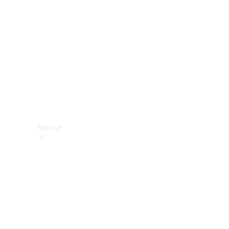
tecnici
Collection
Servizi
Tutti i
servizi