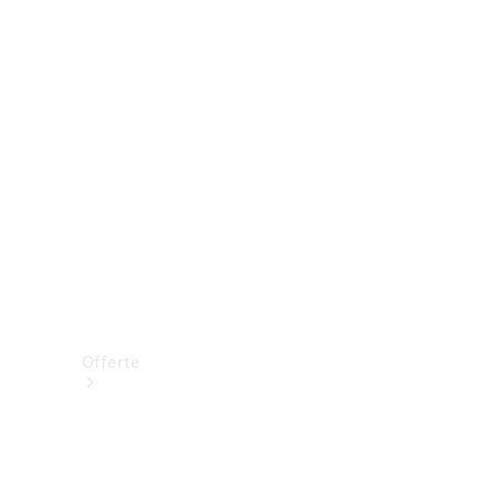
Prenotare una prova su strada
Offerte