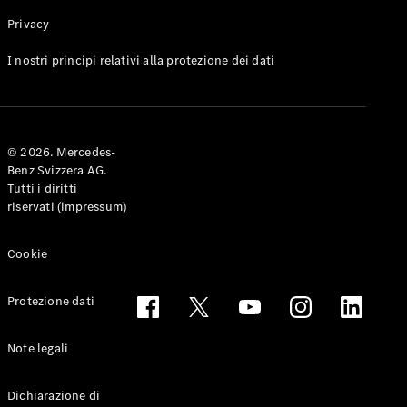
Privacy
Toute le
I nostri principi relativi alla protezione dei dati
Station-
wagon
CLA
Shooting
Elettrico
© 2026. Mercedes-
Brake
Benz Svizzera AG.
CLA
Tutti i diritti
Shooting
riservati (impressum)
Brake
Classe C
Station-
Cookie
wagon
Classe C
Protezione dati
All-Terrain
Classe E
Station-
Note legali
wagon
Classe E All-
Dichiarazione di
Terrain