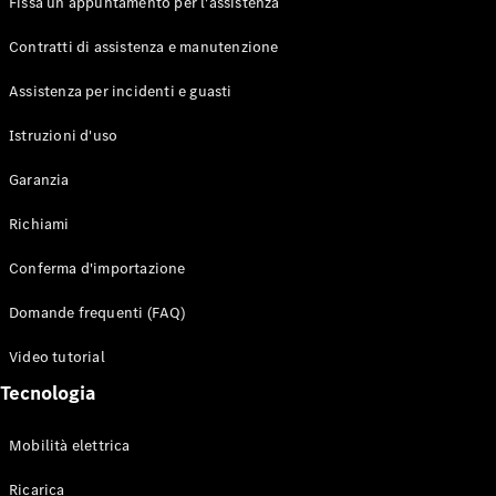
Fissa un appuntamento per l'assistenza
Contratti di assistenza e manutenzione
Assistenza per incidenti e guasti
Toute i SUV
EQE
Istruzioni d'uso
Elettrico
SUV
Garanzia
EQS
Elettrico
SUV
Richiami
Mercedes-
Maybach
Elettrico
Conferma d'importazione
EQS SUV
GLA
Domande frequenti (FAQ)
GLA
Nuovo
GLA
Nuovo
Elettrico
Video tutorial
GLB
Elettrico
GLB
Tecnologia
GLC
Elettrico
GLC
Mobilità elettrica
GLC Coupé
GLE
Ricarica