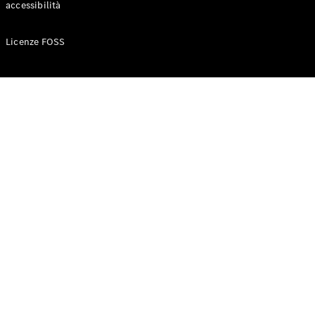
accessibilità
Configuratore
Licenze FOSS
Mercedes-
Benz-Store
Prenotare
una prova
su strada
Auto compatte
Classe A
Berlina
compatta