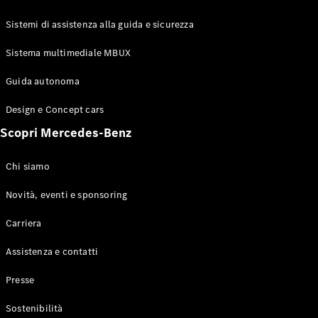
GLE Coupé
GLS
Sistemi di assistenza alla guida e sicurezza
Mercedes-
Maybach
Sistema multimediale MBUX
Nuovo
GLS
Classe
Guida autonoma
Elettrico
G
Design e Concept cars
Classe G
Scopri Mercedes-Benz
Configuratore
Mercedes-
Chi siamo
Benz-Store
Prenotare
Novità, eventi e sponsoring
una prova
Carriera
su strada
Station-wagon
Assistenza e contatti
Presse
Sostenibilità