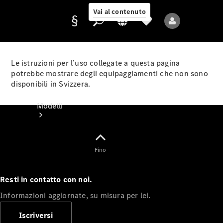
Vai al contenuto
Le istruzioni per l’uso collegate a questa pagina
potrebbe mostrare degli equipaggiamenti che non sono
disponibili in Svizzera.
Fornitore/protezione
dati
Modelli
Fino
Resti in contatto con noi.
Tutti i modelli
Informazioni aggiornate, su misura per lei.
Nuovi modelli
Iscriversi