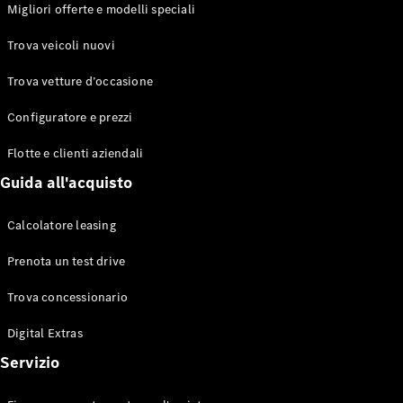
EQS
Migliori offerte e modelli speciali
Elettrico
Berlina
Classe E
Trova veicoli nuovi
Berlina
Classe S
Trova vetture d’occasione
Classe S
Lunga
Configuratore e prezzi
Mercedes-
Maybach
Flotte e clienti aziendali
Classe S
Guida all'acquisto
Configuratore
Calcolatore leasing
Mercedes-
Benz-Store
Prenota un test drive
Prenotare
una prova
Trova concessionario
su strada
Digital Extras
SUV & Fuoristrada
Servizio