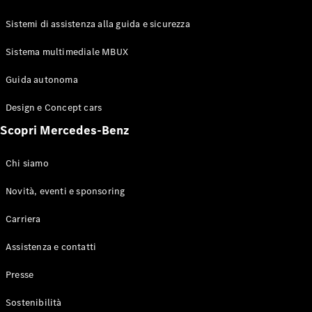
GLE Coupé
GLS
Sistemi di assistenza alla guida e sicurezza
Mercedes-
Maybach
Sistema multimediale MBUX
Nuovo
GLS
Classe
Guida autonoma
Elettrico
G
Design e Concept cars
Classe G
Scopri Mercedes-Benz
Configuratore
Mercedes-
Chi siamo
Benz-Store
Prenotare
Novità, eventi e sponsoring
una prova
Carriera
su strada
Station-wagon
Assistenza e contatti
Presse
Sostenibilità