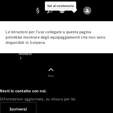
Vai al contenuto
Le istruzioni per l’uso collegate a questa pagina
potrebbe mostrare degli equipaggiamenti che non sono
disponibili in Svizzera.
Fornitore/protezione
dati
Modelli
Fino
Resti in contatto con noi.
Tutti i modelli
Informazioni aggiornate, su misura per lei.
Nuovi modelli
Iscriversi