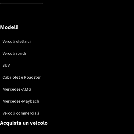
Modelli elettrici
Modelli ibridi plug-in
Berline
Modelli
Veicoli elettrici
Veicoli ibridi
SUV
Toute le
Berline
Cabriolet e Roadster
CLA
Elettrico
CLA
Mercedes-AMG
Classe C
Berlina
Mercedes-Maybach
Classe
C
Elettrico
Veicoli commerciali
Berlina
EQE
Acquista un veicolo
Elettrico
Berlina