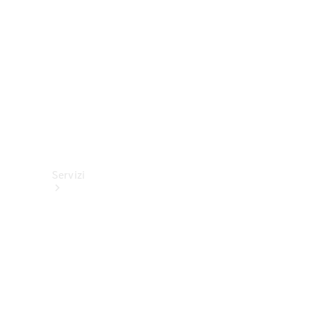
tecnici
Collection
Servizi
Tutti i
servizi