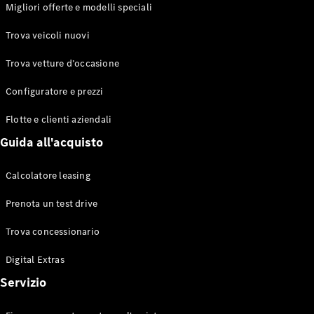
EQS
Migliori offerte e modelli speciali
Elettrico
Berlina
Classe E
Trova veicoli nuovi
Berlina
Classe S
Trova vetture d’occasione
Classe S
Lunga
Configuratore e prezzi
Mercedes-
Maybach
Flotte e clienti aziendali
Classe S
Guida all'acquisto
Configuratore
Calcolatore leasing
Mercedes-
Benz-Store
Prenota un test drive
Prenotare
una prova
Trova concessionario
su strada
Digital Extras
SUV & Fuoristrada
Servizio