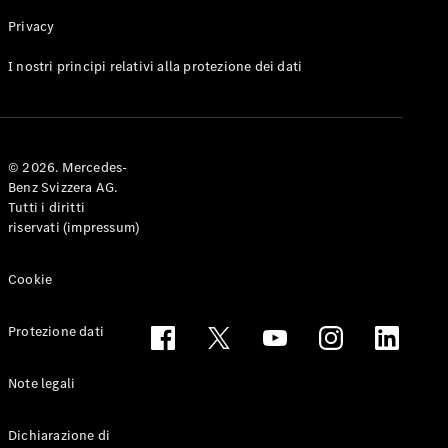
Privacy
Toute le
I nostri principi relativi alla protezione dei dati
Station-
wagon
CLA
Shooting
Elettrico
© 2026. Mercedes-
Brake
Benz Svizzera AG.
CLA
Tutti i diritti
Shooting
riservati (impressum)
Brake
Classe C
Station-
Cookie
wagon
Classe C
Protezione dati
All-Terrain
Classe E
Station-
Note legali
wagon
Classe E All-
Dichiarazione di
Terrain