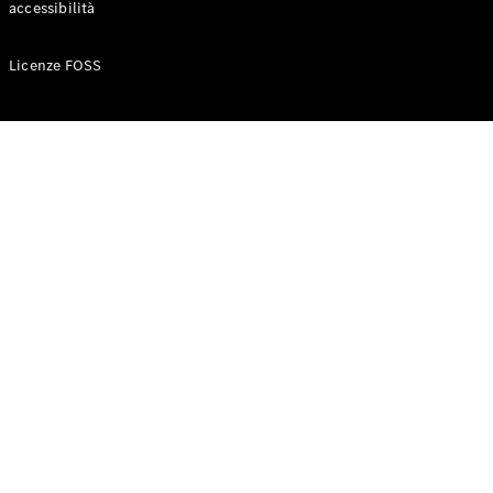
accessibilità
Configuratore
Licenze FOSS
Mercedes-
Benz-Store
Prenotare
una prova
su strada
Auto compatte
Classe A
Berlina
compatta