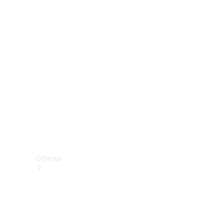
Prenotare una prova su strada
Offerte