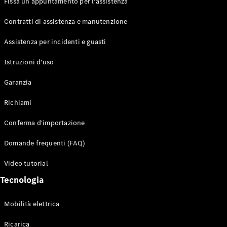
Fissa un appuntamento per l'assistenza
Contratti di assistenza e manutenzione
Assistenza per incidenti e guasti
Toute i SUV
EQE
Istruzioni d'uso
Elettrico
SUV
Garanzia
EQS
Elettrico
SUV
Richiami
Mercedes-
Maybach
Elettrico
Conferma d'importazione
EQS SUV
GLA
Domande frequenti (FAQ)
GLA
Nuovo
GLA
Nuovo
Elettrico
Video tutorial
GLB
Elettrico
GLB
Tecnologia
GLC
Elettrico
GLC
Mobilità elettrica
GLC Coupé
GLE
Ricarica