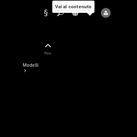
Vai al contenuto
Fornitore/protezione
Fino
dati
Modelli
Tutti i modelli
Nuovi modelli