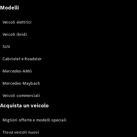
GLE Coupé
Modelli
GLS
Mercedes-
Maybach
Veicoli elettrici
Nuovo
GLS
Veicoli ibridi
Classe
Elettrico
G
SUV
Classe G
Cabriolet e Roadster
Configuratore
Mercedes-
Mercedes-AMG
Benz-Store
Mercedes-Maybach
Prenotare
una prova
Veicoli commerciali
su strada
Station-wagon
Acquista un veicolo
Migliori offerte e modelli speciali
Trova veicoli nuovi