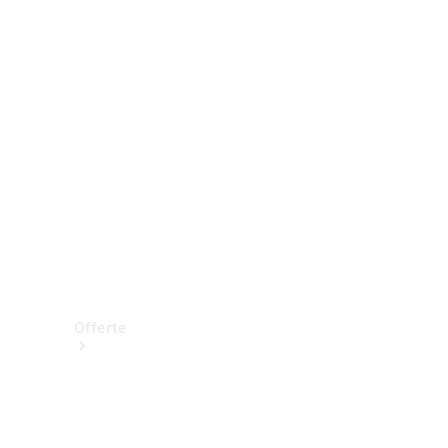
Prenotare una prova su strada
Offerte