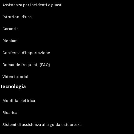
Assistenza per incidenti e guasti
Configuratore
Istruzioni d'uso
Mercedes-
Benz-Store
Garanzia
Prenotare
una prova
Richiami
su strada
Auto compatte
Conferma d'importazione
Domande frequenti (FAQ)
Video tutorial
Tecnologia
Mobilità elettrica
Classe A
Berlina
Ricarica
compatta
Sistemi di assistenza alla guida e sicurezza