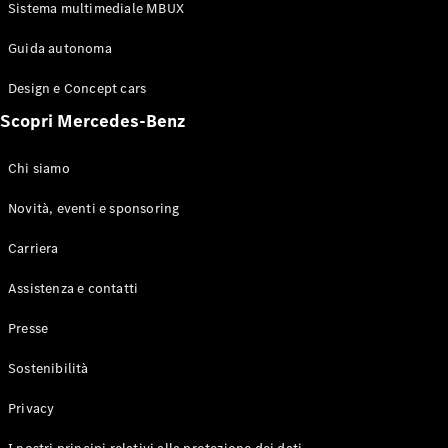
Configuratore
Sistema multimediale MBUX
Mercedes-
Benz-Store
Guida autonoma
Prenotare
una prova
Design e Concept cars
su strada
Scopri Mercedes-Benz
Coupé
Chi siamo
Novità, eventi e sponsoring
Carriera
Toute le
Assistenza e contatti
Coupé
CLE Coupé
Presse
Mercedes-
AMG GT
Sostenibilità
Coupé
Mercedes-
Privacy
AMG GT 4
Elettrico
Porte