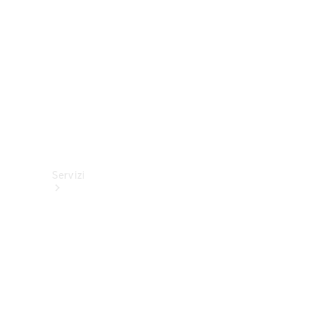
tecnici
Collection
Servizi
Tutti i
servizi