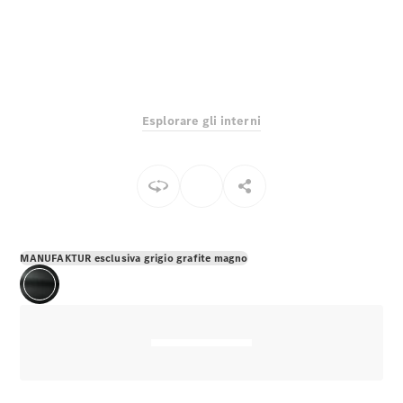
EQS
Elettrico
Berlina
Classe E
Berlina
Classe S
Classe S
Lunga
Esplorare gli interni
Mercedes-
Maybach
Classe S
Configuratore
Mercedes-
Benz-Store
MANUFAKTUR esclusiva grigio grafite magno
Prenotare
una prova
su strada
SUV & Fuoristrada