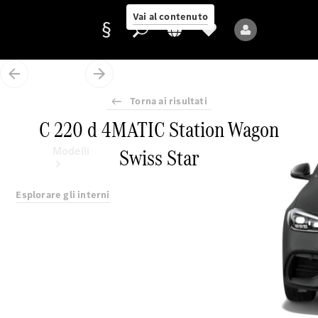
Vai al contenuto
Torna ai risultati
Fornitore/protezione
C 220 d 4MATIC Station Wagon
dati
Swiss Star
Modelli
Esplorare gli interni
Tutti i modelli
Nuovi modelli