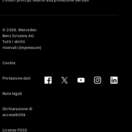
I nostri principi relativi alla protezione dei dati
Coupé
Configuratore
Mercedes-
© 2026. Mercedes-
Benz-Store
Benz Svizzera AG.
Prenotare
Tutti i diritti
una prova
riservati (impressum)
su strada
Cabriolet & Roadster
Cookie
Protezione dati
Note legali
Dichiarazione di
accessibilità
Toute le
Cabriolet &
Licenze FOSS
Roadster