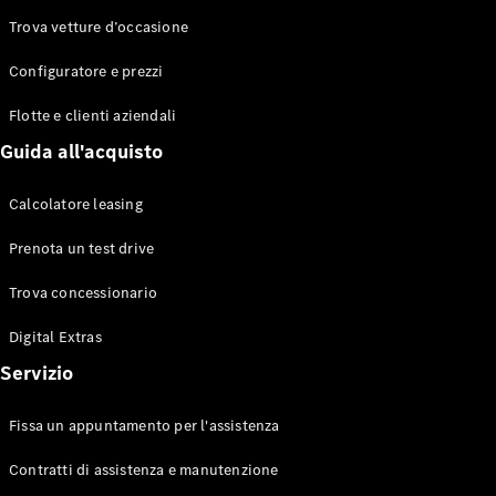
Trova vetture d’occasione
Configuratore e prezzi
Toute le
Station-
Flotte e clienti aziendali
wagon
CLA
Guida all'acquisto
Shooting
Elettrico
Brake
Calcolatore leasing
CLA
Shooting
Prenota un test drive
Brake
Classe C
Trova concessionario
Station-
wagon
Digital Extras
Classe C
Servizio
All-Terrain
Classe E
Station-
Fissa un appuntamento per l'assistenza
wagon
Classe E All-
Contratti di assistenza e manutenzione
Terrain