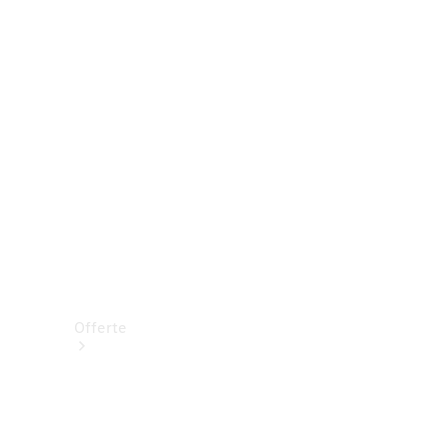
Prenotare una prova su strada
Offerte