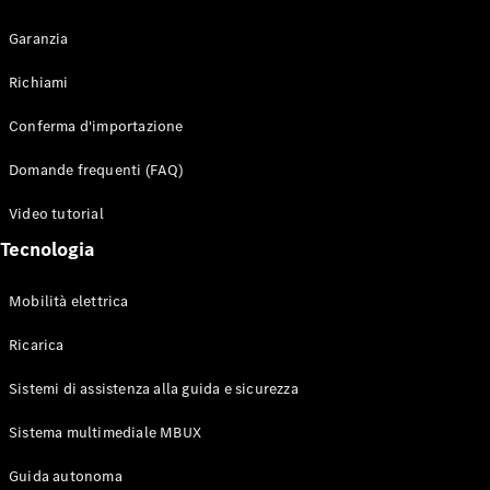
Garanzia
Richiami
Toute i SUV
Conferma d'importazione
EQE
Elettrico
SUV
Domande frequenti (FAQ)
EQS
Elettrico
SUV
Video tutorial
Mercedes-
Tecnologia
Maybach
Elettrico
EQS SUV
GLA
Mobilità elettrica
GLA
Nuovo
GLA
Nuovo
Elettrico
Ricarica
GLB
Elettrico
GLB
Sistemi di assistenza alla guida e sicurezza
GLC
Elettrico
GLC
Sistema multimediale MBUX
GLC Coupé
Guida autonoma
GLE