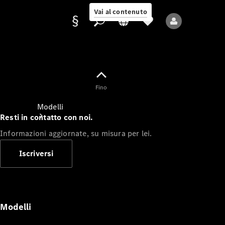
Vai al contenuto
Fornitore/protezione
Fino
dati
Modelli
Resti in contatto con noi.
Informazioni aggiornate, su misura per lei.
Iscriversi
Tutti i modelli
Nuovi modelli
Modelli