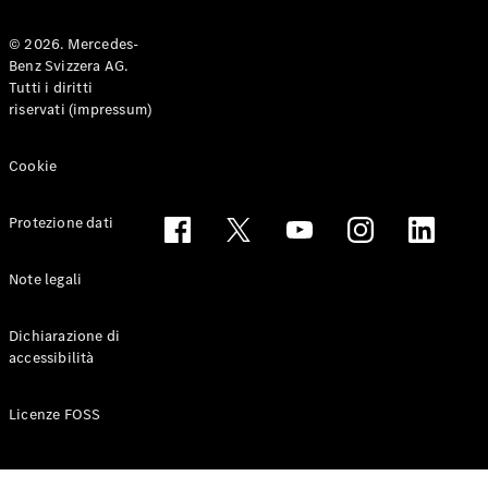
© 2026. Mercedes-
Benz Svizzera AG.
Toute le
Tutti i diritti
Station-
riservati (impressum)
wagon
CLA
Shooting
Elettrico
Cookie
Brake
CLA
Protezione dati
Shooting
Brake
Classe C
Note legali
Station-
wagon
Dichiarazione di
Classe C
accessibilità
All-Terrain
Classe E
Station-
Licenze FOSS
wagon
Classe E All-
Terrain