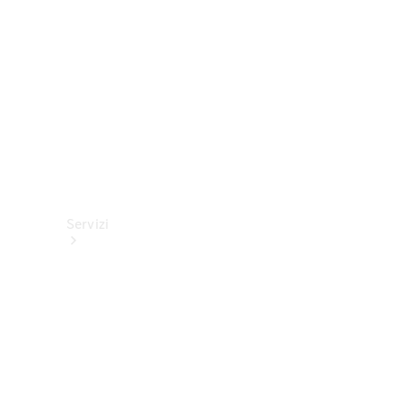
tecnici
Collection
Servizi
Tutti i
servizi