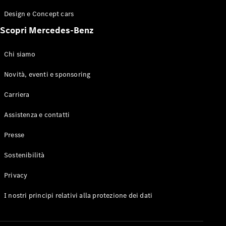
GLE Coupé
Design e Concept cars
GLS
Mercedes-
Scopri Mercedes-Benz
Maybach
Nuovo
GLS
Chi siamo
Classe
Elettrico
G
Novità, eventi e sponsoring
Classe G
Carriera
Configuratore
Assistenza e contatti
Mercedes-
Benz-Store
Presse
Prenotare
una prova
Sostenibilità
su strada
Station-wagon
Privacy
I nostri principi relativi alla protezione dei dati