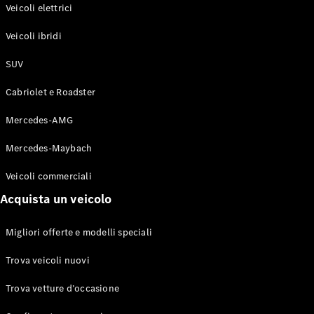
Modelli elettrici
Veicoli elettrici
Modelli ibridi plug-in
Veicoli ibridi
Berline
SUV
Cabriolet e Roadster
Mercedes-AMG
Mercedes-Maybach
Toute le
Berline
Veicoli commerciali
CLA
Elettrico
Acquista un veicolo
CLA
Classe C
Berlina
Migliori offerte e modelli speciali
Classe
C
Elettrico
Trova veicoli nuovi
Berlina
EQE
Trova vetture d’occasione
Elettrico
Berlina