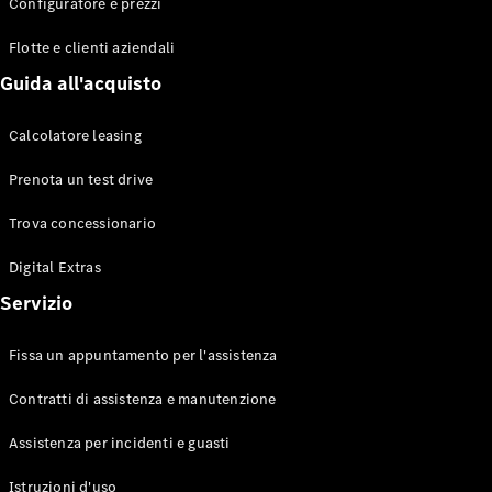
EQS
Configuratore e prezzi
Elettrico
Berlina
Flotte e clienti aziendali
Classe E
Berlina
Guida all'acquisto
Classe S
Classe S
Calcolatore leasing
Lunga
Mercedes-
Prenota un test drive
Maybach
Classe S
Trova concessionario
Digital Extras
Configuratore
Mercedes-
Servizio
Benz-Store
Prenotare
Fissa un appuntamento per l'assistenza
una prova
su strada
Contratti di assistenza e manutenzione
SUV & Fuoristrada
Assistenza per incidenti e guasti
Istruzioni d'uso