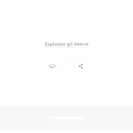
Toute i SUV
EQE
Elettrico
SUV
Esplorare gli interni
EQS
Elettrico
SUV
Mercedes-
Maybach
Elettrico
EQS SUV
GLA
GLA
Nuovo
GLA
Nuovo
Elettrico
GLB
Elettrico
GLB
GLC
Elettrico
GLC
GLC Coupé
GLE