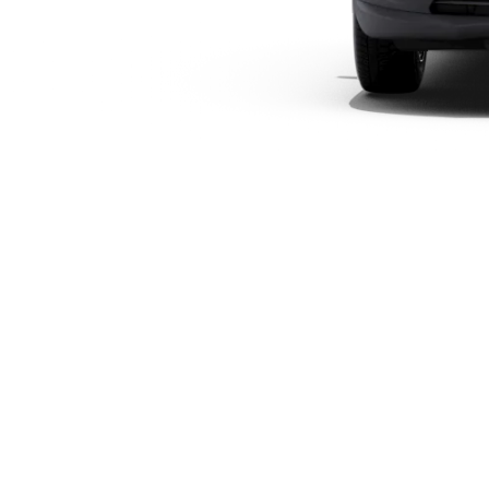
Modelli elettrici
Modelli ibridi plug-in
Berline
Toute le
Berline
CLA
Elettrico
CLA
Classe C
Berlina
Classe
C
Elettrico
Berlina
EQE
Elettrico
Berlina