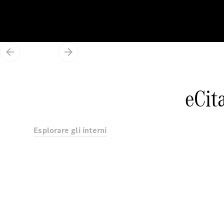
eCit
Esplorare gli interni