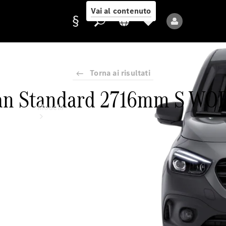
Vai al contenuto
Torna ai risultati
Fornitore/protezione
an Standard 2716mm S W
dati
Modelli
Tutti i modelli
Nuovi modelli