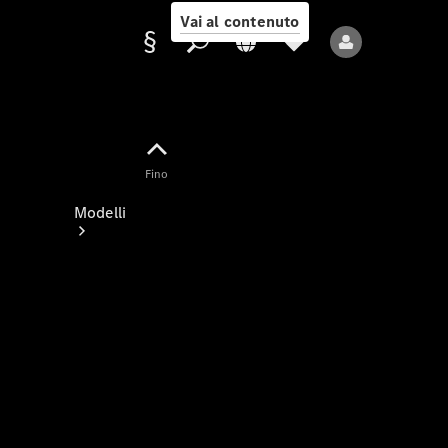
Vai al contenuto
Fornitore/protezione
Fino
dati
Modelli
Tutti i modelli
Nuovi modelli