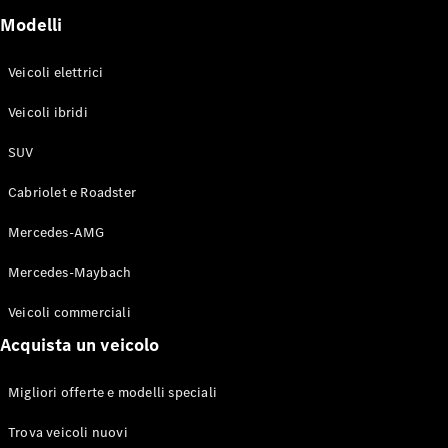
GLE Coupé
Modelli
GLS
Mercedes-
Maybach
Veicoli elettrici
Nuovo
GLS
Veicoli ibridi
Classe
Elettrico
G
SUV
Classe G
Cabriolet e Roadster
Configuratore
Mercedes-
Mercedes-AMG
Benz-Store
Mercedes-Maybach
Prenotare
una prova
Veicoli commerciali
su strada
Station-wagon
Acquista un veicolo
Migliori offerte e modelli speciali
Trova veicoli nuovi