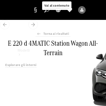
Vai al contenuto
Torna ai risultati
Fornitore/protezione
E 220 d 4MATIC Station Wagon All-
dati
Terrain
Modelli
Esplorare gli interni
Tutti i modelli
Nuovi modelli