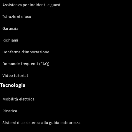
Assistenza per incidenti e guasti
Configuratore
Istruzioni d'uso
Mercedes-
Benz-Store
Garanzia
Prenotare
una prova
Richiami
su strada
Auto compatte
Conferma d'importazione
Domande frequenti (FAQ)
Video tutorial
Tecnologia
Mobilità elettrica
Classe A
Berlina
Ricarica
compatta
Sistemi di assistenza alla guida e sicurezza