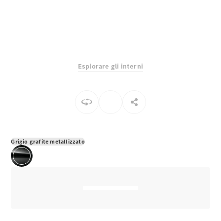
EQS
Elettrico
Berlina
Classe E
Berlina
Classe S
Classe S
Lunga
Esplorare gli interni
Mercedes-
Maybach
Classe S
Configuratore
Mercedes-
Benz-Store
Grigio grafite metallizzato
Prenotare
una prova
su strada
SUV & Fuoristrada