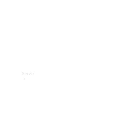
tecnici
Collection
Servizi
Tutti i
servizi