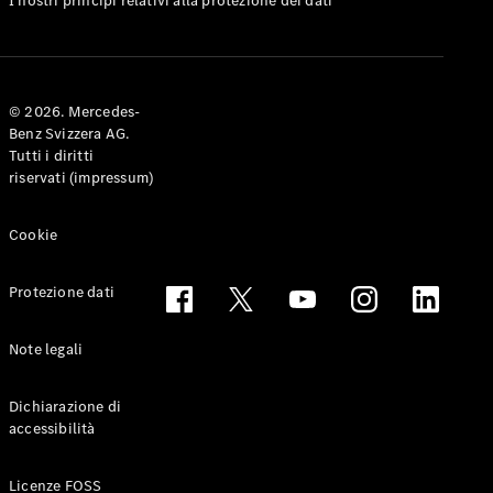
I nostri principi relativi alla protezione dei dati
Coupé
Configuratore
Mercedes-
© 2026. Mercedes-
Benz-Store
Benz Svizzera AG.
Prenotare
Tutti i diritti
una prova
riservati (impressum)
su strada
Cabriolet & Roadster
Cookie
Protezione dati
Note legali
Dichiarazione di
accessibilità
Toute le
Cabriolet &
Licenze FOSS
Roadster