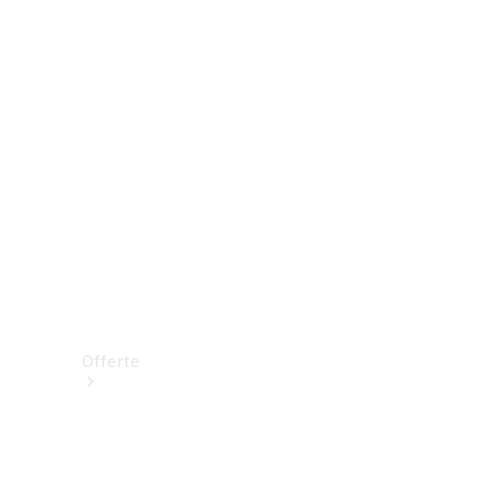
Prenotare una prova su strada
Offerte