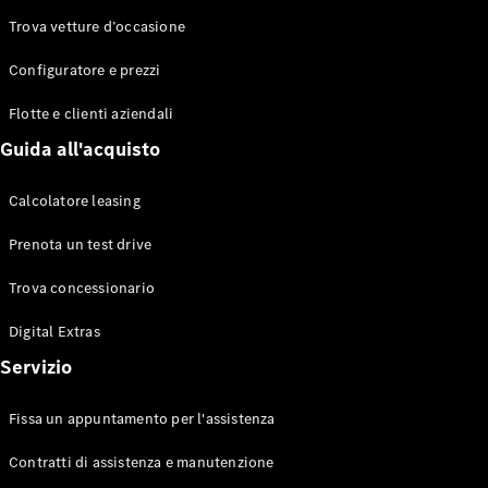
Trova vetture d’occasione
Configuratore e prezzi
Toute le
Station-
Flotte e clienti aziendali
wagon
CLA
Guida all'acquisto
Shooting
Elettrico
Brake
Calcolatore leasing
CLA
Shooting
Prenota un test drive
Brake
Classe C
Trova concessionario
Station-
wagon
Digital Extras
Classe C
Servizio
All-Terrain
Classe E
Station-
Fissa un appuntamento per l'assistenza
wagon
Classe E All-
Contratti di assistenza e manutenzione
Terrain