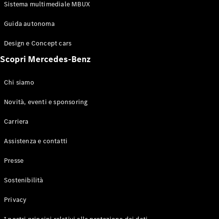
Configuratore
Sistema multimediale MBUX
Mercedes-
Benz-Store
Guida autonoma
Prenotare
una prova
Design e Concept cars
su strada
Scopri Mercedes-Benz
Coupé
Chi siamo
Novità, eventi e sponsoring
Carriera
Toute le
Assistenza e contatti
Coupé
CLE Coupé
Presse
Mercedes-
AMG GT
Sostenibilità
Coupé
Mercedes-
Privacy
AMG GT 4
Elettrico
Porte