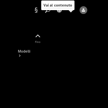
Vai al contenuto
Fornitore/protezione
Fino
dati
Modelli
Tutti i modelli
Nuovi modelli