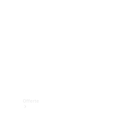
Prenotare una prova su strada
Offerte