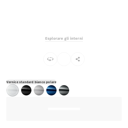
EQS
Elettrico
Berlina
Classe E
Berlina
Classe S
Classe S
Lunga
Esplorare gli interni
Mercedes-
Maybach
Classe S
Configuratore
Mercedes-
Benz-Store
Vernice standard bianco polare
Prenotare
una prova
su strada
SUV & Fuoristrada