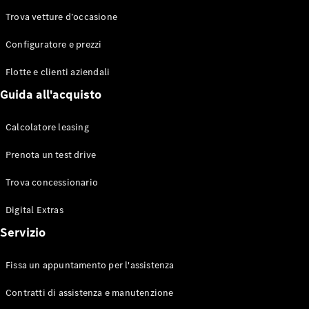
Trova vetture d’occasione
Configuratore e prezzi
Toute le
Station-
Flotte e clienti aziendali
wagon
CLA
Guida all'acquisto
Shooting
Elettrico
Brake
Calcolatore leasing
CLA
Shooting
Prenota un test drive
Brake
Classe C
Trova concessionario
Station-
wagon
Digital Extras
Classe C
Servizio
All-Terrain
Classe E
Station-
Fissa un appuntamento per l'assistenza
wagon
Classe E All-
Contratti di assistenza e manutenzione
Terrain