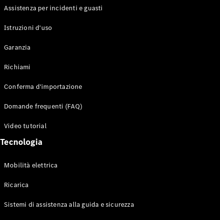
Assistenza per incidenti e guasti
Configuratore
Istruzioni d'uso
Mercedes-
Benz-Store
Garanzia
Prenotare
una prova
Richiami
su strada
Auto compatte
Conferma d'importazione
Domande frequenti (FAQ)
Video tutorial
Tecnologia
Mobilità elettrica
Classe A
Berlina
Ricarica
compatta
Sistemi di assistenza alla guida e sicurezza