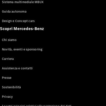
Configuratore
Sistema multimediale MBUX
Mercedes-
Benz-Store
Guida autonoma
Prenotare
una prova
Design e Concept cars
su strada
Scopri Mercedes-Benz
Coupé
Chi siamo
Novità, eventi e sponsoring
Carriera
Toute le
Assistenza e contatti
Coupé
CLE Coupé
Presse
Mercedes-
AMG GT
Sostenibilità
Coupé
Mercedes-
Privacy
AMG GT 4
Elettrico
Porte