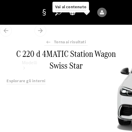
Vai al contenuto
Torna ai risultati
Fornitore/protezione
C 220 d 4MATIC Station Wagon
dati
Swiss Star
Modelli
Esplorare gli interni
Tutti i modelli
Nuovi modelli