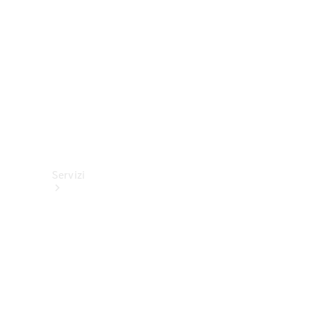
tecnici
Collection
Servizi
Tutti i
servizi