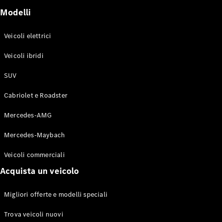
GLE Coupé
Modelli
GLS
Mercedes-
Maybach
Veicoli elettrici
Nuovo
GLS
Veicoli ibridi
Classe
Elettrico
G
SUV
Classe G
Cabriolet e Roadster
Configuratore
Mercedes-
Mercedes-AMG
Benz-Store
Mercedes-Maybach
Prenotare
una prova
Veicoli commerciali
su strada
Station-wagon
Acquista un veicolo
Migliori offerte e modelli speciali
Trova veicoli nuovi