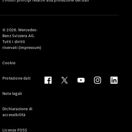
I nostri principi relativi alla protezione dei dati
Coupé
Configuratore
Mercedes-
© 2026. Mercedes-
Benz-Store
Benz Svizzera AG.
Prenotare
Tutti i diritti
una prova
riservati (impressum)
su strada
Cabriolet & Roadster
Cookie
Protezione dati
Note legali
Dichiarazione di
accessibilità
Toute le
Cabriolet &
Licenze FOSS
Roadster