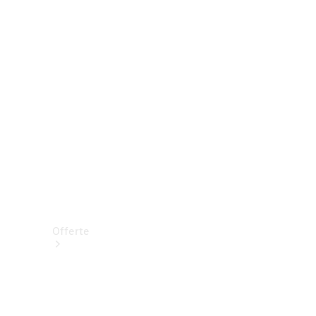
Prenotare una prova su strada
Offerte