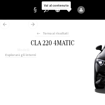
Vai al contenuto
Torna ai risultati
Fornitore/protezione
CLA 220 4MATIC
dati
Modelli
Esplorare gli interni
Tutti i modelli
Nuovi modelli