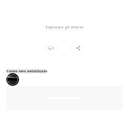
EQS
Elettrico
Berlina
Classe E
Berlina
Classe S
Esplorare gli interni
Classe S
Lunga
Mercedes-
Maybach
Classe S
Configuratore
Cosmo nero metallizzato
Mercedes-
Benz-Store
Prenotare
una prova
su strada
SUV & Fuoristrada