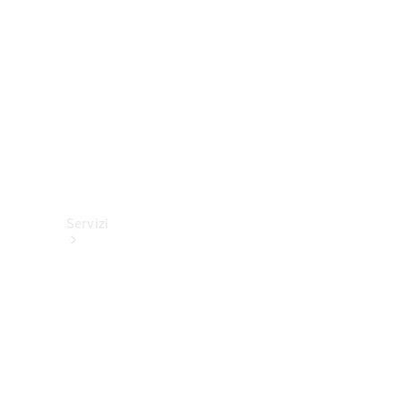
tecnici
Collection
Servizi
Tutti i
servizi