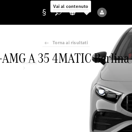
Vai al contenuto
Torna ai risultati
Fornitore/protezione
-AMG A 35 4MATIC Berlina
dati
Modelli
Tutti i modelli
Nuovi modelli