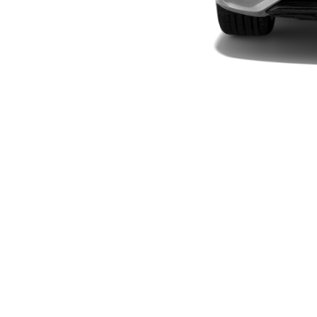
Modelli elettrici
Modelli ibridi plug-in
Berline
Toute le
Berline
CLA
Elettrico
CLA
Classe C
Berlina
Classe
C
Elettrico
Berlina
EQE
Elettrico
Berlina