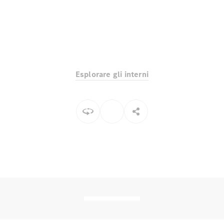
Toute i SUV
EQE
Elettrico
SUV
Esplorare gli interni
EQS
Elettrico
SUV
Mercedes-
Maybach
Elettrico
EQS SUV
GLA
GLA
Nuovo
GLA
Nuovo
Elettrico
GLB
Elettrico
GLB
GLC
Elettrico
GLC
GLC Coupé
GLE