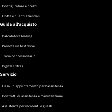
Configuratore e prezzi
Flotte e clienti aziendali
Toute le
Station-
Guida all'acquisto
wagon
CLA
Calcolatore leasing
Shooting
Elettrico
Brake
Prenota un test drive
CLA
Shooting
Trova concessionario
Brake
Classe C
Digital Extras
Station-
Servizio
wagon
Classe C
All-Terrain
Fissa un appuntamento per l'assistenza
Classe E
Station-
Contratti di assistenza e manutenzione
wagon
Classe E All-
Assistenza per incidenti e guasti
Terrain