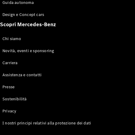
Configuratore
Guida autonoma
Mercedes-
Benz-Store
Design e Concept cars
Prenotare
Scopri Mercedes-Benz
una prova
su strada
Coupé
Chi siamo
Novità, eventi e sponsoring
Carriera
Assistenza e contatti
Toute le
Presse
Coupé
CLE Coupé
Sostenibilità
Mercedes-
AMG GT
Privacy
Coupé
Mercedes-
I nostri principi relativi alla protezione dei dati
AMG GT 4
Elettrico
Porte