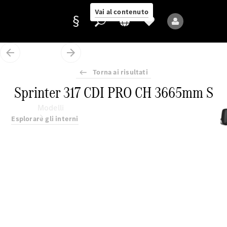
Vai al contenuto
Torna ai risultati
Fornitore/protezione
Sprinter 317 CDI PRO CH 3665mm S
dati
Modelli
Esplorare gli interni
Tutti i modelli
Nuovi modelli