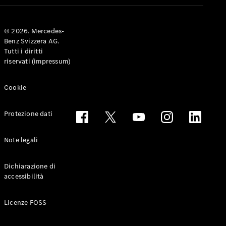
Coupé
© 2026. Mercedes-
Configuratore
Benz Svizzera AG.
Mercedes-
Tutti i diritti
Benz-Store
riservati (impressum)
Prenotare
una prova
su strada
Cookie
Cabriolet & Roadster
Protezione dati
Note legali
Dichiarazione di
accessibilità
Toute le
Licenze FOSS
Cabriolet &
Roadster