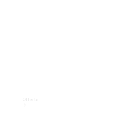
Prenotare una prova su strada
Offerte