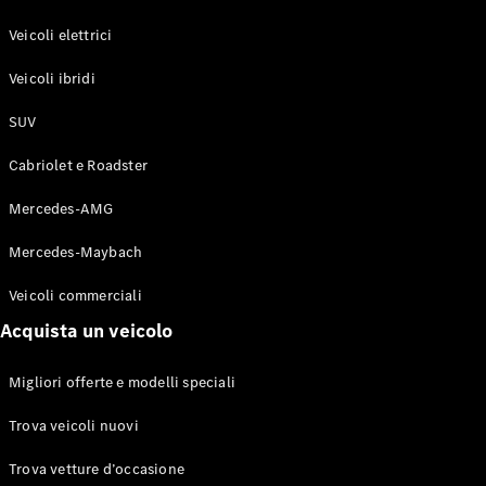
GLE Coupé
GLS
Veicoli elettrici
Mercedes-
Maybach
Veicoli ibridi
Nuovo
GLS
SUV
Classe
Elettrico
G
Cabriolet e Roadster
Classe G
Mercedes-AMG
Configuratore
Mercedes-
Mercedes-Maybach
Benz-Store
Veicoli commerciali
Prenotare
una prova
Acquista un veicolo
su strada
Station-wagon
Migliori offerte e modelli speciali
Trova veicoli nuovi
Trova vetture d’occasione