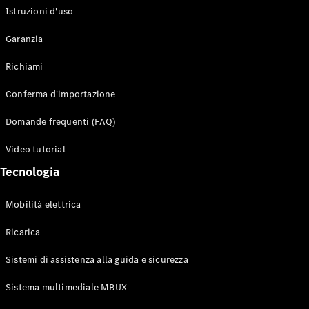
Istruzioni d'uso
Configuratore
Garanzia
Mercedes-
Benz-Store
Richiami
Prenotare
una prova
Conferma d'importazione
su strada
Auto compatte
Domande frequenti (FAQ)
Video tutorial
Tecnologia
Mobilità elettrica
Ricarica
Classe A
Berlina
Sistemi di assistenza alla guida e sicurezza
compatta
Sistema multimediale MBUX