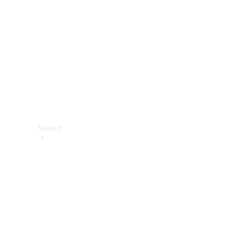
tecnici
Collection
Servizi
Tutti i
servizi