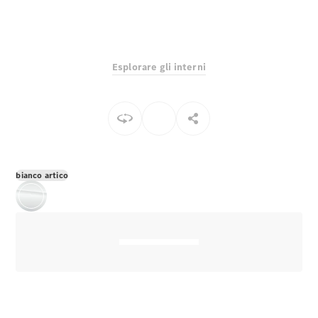
EQS
Elettrico
Berlina
Classe E
Berlina
Classe S
Esplorare gli interni
Classe S
Lunga
Mercedes-
Maybach
Classe S
Configuratore
bianco artico
Mercedes-
Benz-Store
Prenotare
una prova
su strada
SUV & Fuoristrada