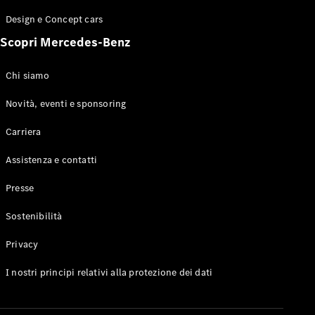
GLE
Design e Concept cars
GLE Coupe
GLS
Scopri Mercedes-Benz
Mercedes-
Maybach
Nuovo
Chi siamo
GLS
Classe
Novità, eventi e sponsoring
Elettrico
G
Classe G
Carriera
Assistenza e contatti
Configuratore
Mercedes-
Presse
Benz-Store
Prenotare
Sostenibilità
una prova
su strada
Privacy
Station-wagon
I nostri principi relativi alla protezione dei dati