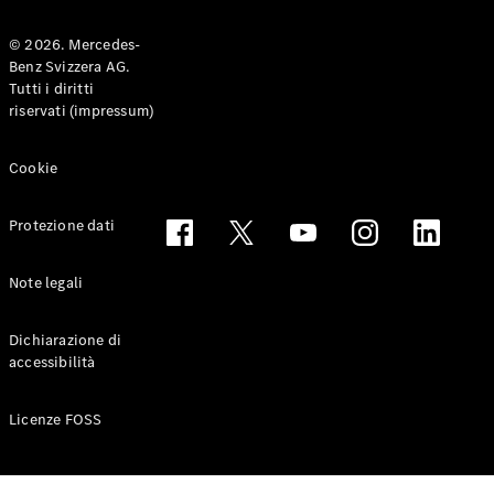
© 2026. Mercedes-
Benz Svizzera AG.
Tutti i diritti
Toute le
riservati (impressum)
Station-
wagon
CLA
Cookie
Shooting
Elettrico
Brake
Protezione dati
CLA
Shooting
Brake
Note legali
Classe C
Station
Dichiarazione di
wagon
accessibilità
Classe C
All-Terrain
Classe E
Licenze FOSS
Station
wagon
Classe E All-