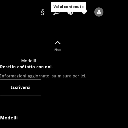
Vai al contenuto
Fornitore/protezione
Fino
dati
Modelli
Resti in contatto con noi.
Informazioni aggiornate, su misura per lei.
Iscriversi
Tutti i modelli
Nuovi modelli
Modelli