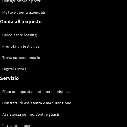
EQS
Configuratore e prezzi
Elettrico
Berlina
Flotte e clienti aziendali
Classe E
Sedan
Guida all'acquisto
Classe S
Classe S
Calcolatore leasing
Berlina
lunga
Prenota un test drive
Mercedes-
Maybach
Trova concessionario
Classe S
Digital Extras
Configuratore
Servizio
Mercedes-
Benz-Store
Fissa un appuntamento per l'assistenza
Prenotare
una prova
Contratti di assistenza e manutenzione
su strada
SUV & Fuoristrada
Assistenza per incidenti e guasti
Istruzioni d'uso