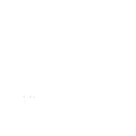
Istruzioni
per l’uso
Assistenza e
contatto
Brand