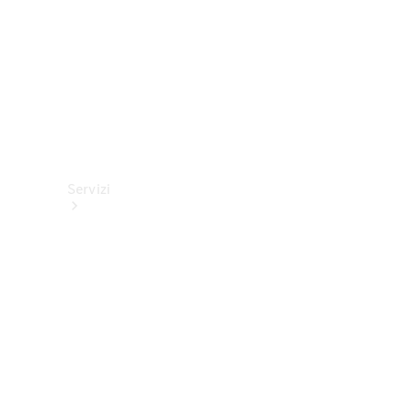
Servizi
Tutti i
servizi
Soluzioni di
ricarica