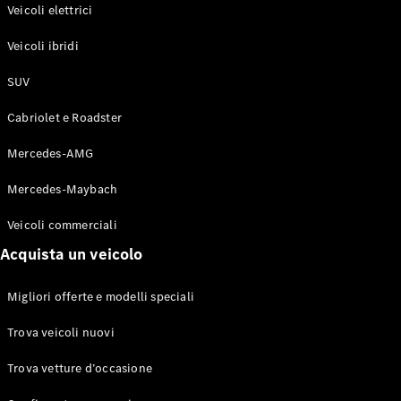
Modelli elettrici
Veicoli elettrici
Modelli ibridi plug-in
Veicoli ibridi
Berline
SUV
Cabriolet e Roadster
Mercedes-AMG
Mercedes-Maybach
Toute le
Berline
Veicoli commerciali
CLA
Elettrico
Acquista un veicolo
CLA
Classe C
Sedan
Migliori offerte e modelli speciali
Classe
C
Elettrico
Trova veicoli nuovi
Sedan
EQE
Trova vetture d’occasione
Elettrico
Berlina