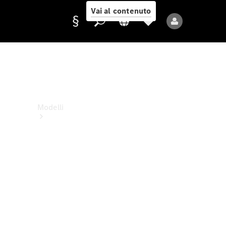
Vai al contenuto
Fornitore/protezione
dati
Modelli
Tutti i modelli
Nuovi modelli