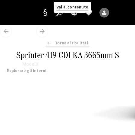
Vai al contenuto
Torna ai risultati
Fornitore/protezione
Sprinter 419 CDI KA 3665mm S
dati
Modelli
Esplorare gli interni
Tutti i modelli
Nuovi modelli