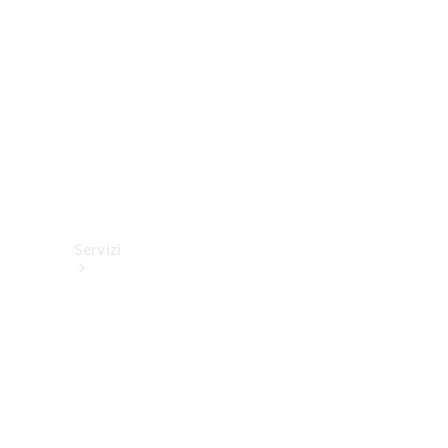
tecnici
Collection
Servizi
Tutti i
servizi