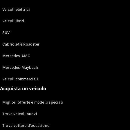
GLE Coupé
GLS
Veicoli elettrici
Mercedes-
Maybach
Veicoli ibridi
Nuovo
GLS
SUV
Classe
Elettrico
G
Cabriolet e Roadster
Classe G
Mercedes-AMG
Configuratore
Mercedes-
Mercedes-Maybach
Benz-Store
Veicoli commerciali
Prenotare
una prova
Acquista un veicolo
su strada
Station-wagon
Migliori offerte e modelli speciali
Trova veicoli nuovi
Trova vetture d’occasione