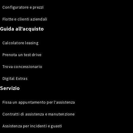
Configuratore e prezzi
Flotte e clienti aziendali
Toute le
Station-
Guida all'acquisto
wagon
CLA
Calcolatore leasing
Shooting
Elettrico
Brake
Prenota un test drive
CLA
Shooting
Trova concessionario
Brake
Classe C
Digital Extras
Station-
Servizio
wagon
Classe C
All-Terrain
Fissa un appuntamento per l'assistenza
Classe E
Station-
Contratti di assistenza e manutenzione
wagon
Classe E All-
Assistenza per incidenti e guasti
Terrain