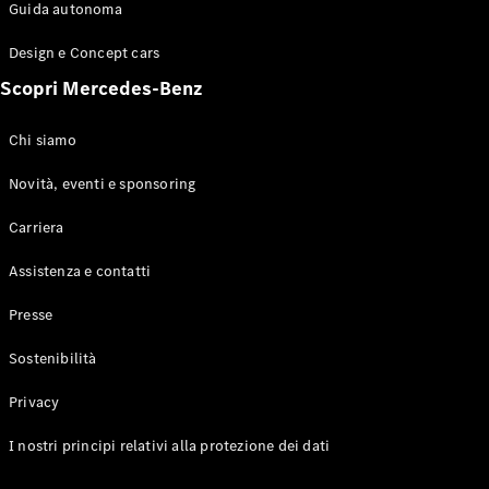
Configuratore
Guida autonoma
Mercedes-
Benz-Store
Design e Concept cars
Prenotare
Scopri Mercedes-Benz
una prova
su strada
Coupé
Chi siamo
Novità, eventi e sponsoring
Carriera
Assistenza e contatti
Toute le
Presse
Coupé
CLE Coupé
Sostenibilità
Mercedes-
AMG GT
Privacy
Coupé
Mercedes-
I nostri principi relativi alla protezione dei dati
AMG GT 4
Elettrico
Porte