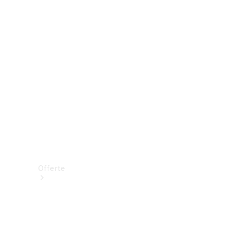
Prenotare una prova su strada
Offerte