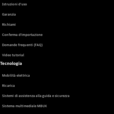
Istruzioni d'uso
Configuratore
Garanzia
Mercedes-
Benz-Store
Richiami
Prenotare
una prova
Conferma d'importazione
su strada
Auto compatte
Domande frequenti (FAQ)
Video tutorial
Tecnologia
Mobilità elettrica
Ricarica
Classe A
Berlina
Sistemi di assistenza alla guida e sicurezza
compatta
Sistema multimediale MBUX