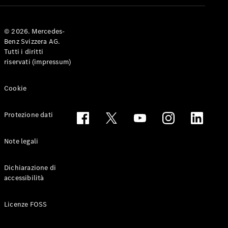
Coupé
© 2026. Mercedes-
Configuratore
Benz Svizzera AG.
Mercedes-
Tutti i diritti
Benz-Store
riservati (impressum)
Prenotare
una prova
su strada
Cookie
Cabriolet & Roadster
Protezione dati
Note legali
Dichiarazione di
accessibilità
Toute le
Licenze FOSS
Cabriolet &
Roadster