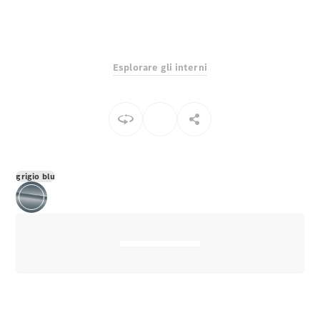
EQS
Elettrico
Berlina
Classe E
Berlina
Classe S
Esplorare gli interni
Classe S
Lunga
Mercedes-
Maybach
Classe S
Configuratore
grigio blu
Mercedes-
Benz-Store
Prenotare
una prova
su strada
SUV & Fuoristrada