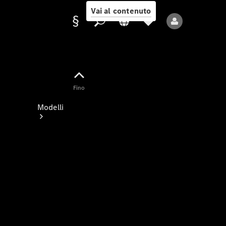
Vai al contenuto
Fornitore/protezione
Fino
dati
Modelli
Tutti i modelli
Nuovi modelli