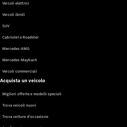
Modelli elettrici
Veicoli elettrici
Modelli ibridi plug-in
Veicoli ibridi
Berline
SUV
Cabriolet e Roadster
Mercedes-AMG
Mercedes-Maybach
Toute le
Berline
Veicoli commerciali
CLA
Elettrico
Acquista un veicolo
CLA
Classe C
Berlina
Migliori offerte e modelli speciali
Classe
C
Elettrico
Trova veicoli nuovi
Berlina
EQE
Trova vetture d’occasione
Elettrico
Berlina