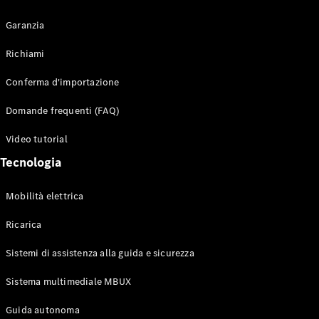
Garanzia
Richiami
Toute i SUV
Conferma d'importazione
EQE
Elettrico
SUV
Domande frequenti (FAQ)
EQS
Elettrico
SUV
Video tutorial
Mercedes-
Tecnologia
Maybach
Elettrico
EQS SUV
GLA
Mobilità elettrica
GLA
Nuovo
GLA
Nuovo
Elettrico
Ricarica
GLB
Elettrico
GLB
Sistemi di assistenza alla guida e sicurezza
GLC
Elettrico
GLC
Sistema multimediale MBUX
GLC Coupé
Guida autonoma
GLE