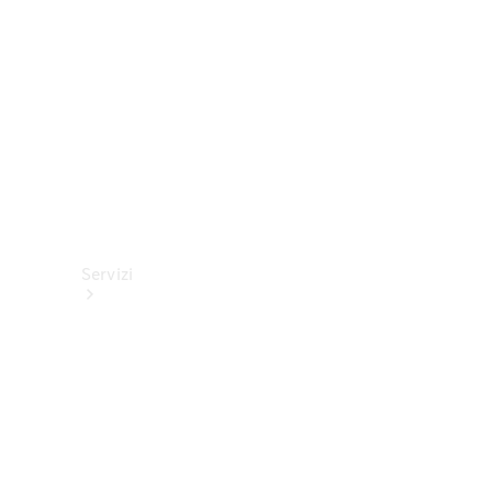
tecnici
Collection
Servizi
Tutti i
servizi