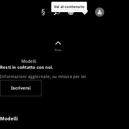
Vai al contenuto
Fornitore/protezione
Fino
dati
Modelli
Resti in contatto con noi.
Informazioni aggiornate, su misura per lei.
Iscriversi
Tutti i modelli
Nuovi modelli
Modelli