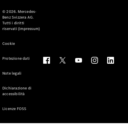
© 2026. Mercedes-
Benz Svizzera AG.
Toute le
Tutti i diritti
Station-
riservati (impressum)
wagon
CLA
Shooting
Elettrico
Cookie
Brake
CLA
Protezione dati
Shooting
Brake
Classe C
Note legali
Station-
wagon
Dichiarazione di
Classe C
accessibilità
All-Terrain
Classe E
Station-
Licenze FOSS
wagon
Classe E All-
Terrain