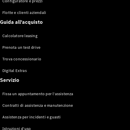
EQS
Configuratore e prezzi
Elettrico
Berlina
Flotte e clienti aziendali
Classe E
Berlina
Guida all'acquisto
Classe S
Classe S
Calcolatore leasing
Lunga
Mercedes-
Prenota un test drive
Maybach
Classe S
Trova concessionario
Digital Extras
Configuratore
Mercedes-
Servizio
Benz-Store
Prenotare
Fissa un appuntamento per l'assistenza
una prova
su strada
Contratti di assistenza e manutenzione
SUV & Fuoristrada
Assistenza per incidenti e guasti
Istruzioni d'uso