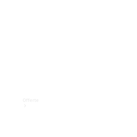
Prenotare una prova su strada
Offerte