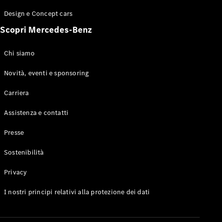
GLE Coupé
Design e Concept cars
GLS
Mercedes-
Scopri Mercedes-Benz
Maybach
Nuovo
GLS
Chi siamo
Classe
Elettrico
G
Novità, eventi e sponsoring
Classe G
Carriera
Configuratore
Assistenza e contatti
Mercedes-
Benz-Store
Presse
Prenotare
una prova
Sostenibilità
su strada
Station-wagon
Privacy
I nostri principi relativi alla protezione dei dati