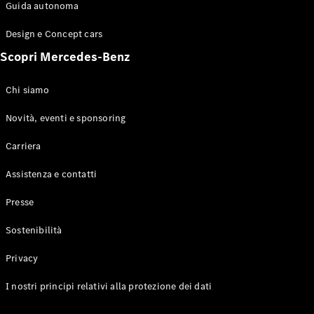
Configuratore
Guida autonoma
Mercedes-
Benz-Store
Design e Concept cars
Prenotare
Scopri Mercedes-Benz
una prova
su strada
Coupé
Chi siamo
Novità, eventi e sponsoring
Carriera
Assistenza e contatti
Toute le
Presse
Coupé
CLE Coupé
Sostenibilità
Mercedes-
AMG GT
Privacy
Coupé
Mercedes-
I nostri principi relativi alla protezione dei dati
AMG GT 4
Elettrico
Porte