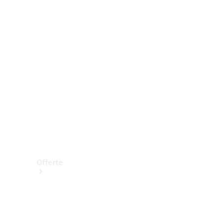
Prenotare una prova su strada
Offerte