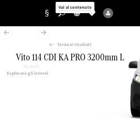
Vai al contenuto
Torna ai risultati
Fornitore/protezione
Vito 114 CDI KA PRO 3200mm L
dati
Modelli
Esplorare gli interni
Tutti i modelli
Nuovi modelli