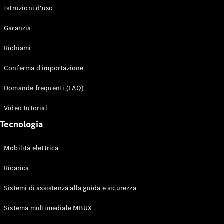
Istruzioni d'uso
Configuratore
Garanzia
Mercedes-
Benz-Store
Richiami
Prenotare
una prova
Conferma d'importazione
su strada
Auto compatte
Domande frequenti (FAQ)
Video tutorial
Tecnologia
Mobilità elettrica
Ricarica
Classe A
Berlina
Sistemi di assistenza alla guida e sicurezza
compatta
Sistema multimediale MBUX