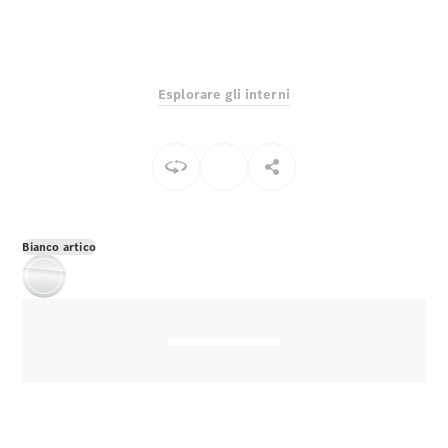
EQS
Elettrico
Berlina
Classe E
Berlina
Classe S
Esplorare gli interni
Classe S
Lunga
Mercedes-
Maybach
Classe S
Configuratore
Bianco artico
Mercedes-
Benz-Store
Prenotare
una prova
su strada
SUV & Fuoristrada