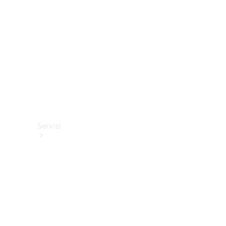
tecnici
Collection
Servizi
Tutti i
servizi