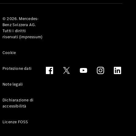
Coupé
© 2026. Mercedes-
Configuratore
Benz Svizzera AG.
Mercedes-
Tutti i diritti
Benz-Store
riservati (impressum)
Prenotare
una prova
su strada
Cookie
Cabriolet & Roadster
Protezione dati
Note legali
Dichiarazione di
accessibilità
Toute le
Licenze FOSS
Cabriolet &
Roadster