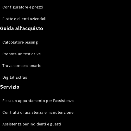
Configuratore e prezzi
Flotte e clienti aziendali
Toute le
Station-
Guida all'acquisto
wagon
CLA
Calcolatore leasing
Shooting
Elettrico
Brake
Prenota un test drive
CLA
Shooting
Trova concessionario
Brake
Classe C
Digital Extras
Station-
Servizio
wagon
Classe C
All-Terrain
Fissa un appuntamento per l'assistenza
Classe E
Station-
Contratti di assistenza e manutenzione
wagon
Classe E All-
Assistenza per incidenti e guasti
Terrain