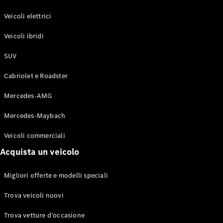
GLE Coupé
GLS
Veicoli elettrici
Mercedes-
Maybach
Veicoli ibridi
Nuovo
GLS
SUV
Classe
Elettrico
G
Cabriolet e Roadster
Classe G
Mercedes-AMG
Configuratore
Mercedes-
Mercedes-Maybach
Benz-Store
Veicoli commerciali
Prenotare
una prova
Acquista un veicolo
su strada
Station-wagon
Migliori offerte e modelli speciali
Trova veicoli nuovi
Trova vetture d’occasione