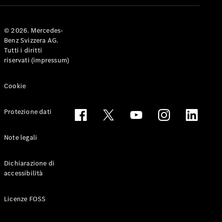
Coupé
© 2026. Mercedes-
Configuratore
Benz Svizzera AG.
Mercedes-
Tutti i diritti
Benz-Store
riservati (impressum)
Prenotare
una prova
su strada
Cookie
Cabriolet & Roadster
Protezione dati
Note legali
Dichiarazione di
accessibilità
Toute le
Licenze FOSS
Cabriolet &
Roadster