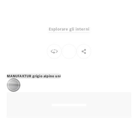
EQS
Elettrico
Berlina
Classe E
Berlina
Classe S
Esplorare gli interni
Classe S
Lunga
Mercedes-
Maybach
Classe S
Configuratore
MANUFAKTUR grigio alpino uni
Mercedes-
Benz-Store
Prenotare
una prova
su strada
SUV & Fuoristrada