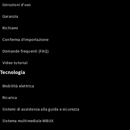
Istruzioni d'uso
Configuratore
Garanzia
Mercedes-
Benz-Store
Richiami
Prenotare
una prova
Conferma d'importazione
su strada
Auto compatte
Domande frequenti (FAQ)
Video tutorial
Tecnologia
Mobilità elettrica
Ricarica
Classe A
Berlina
Sistemi di assistenza alla guida e sicurezza
compatta
Sistema multimediale MBUX