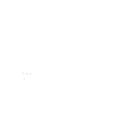
tecnici
Collection
Servizi
Tutti i
servizi