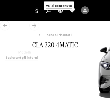
Vai al contenuto
Torna ai risultati
Fornitore/protezione
CLA 220 4MATIC
dati
Modelli
Esplorare gli interni
Tutti i modelli
Nuovi modelli