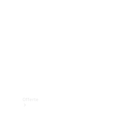
Prenotare una prova su strada
Offerte