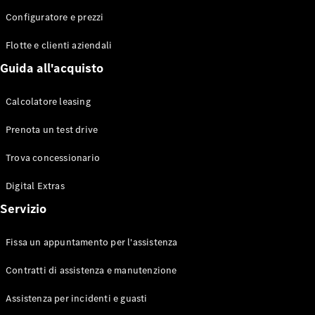
Configuratore e prezzi
Flotte e clienti aziendali
Toute le
Station-
Guida all'acquisto
wagon
CLA
Calcolatore leasing
Shooting
Elettrico
Brake
Prenota un test drive
CLA
Shooting
Trova concessionario
Brake
Classe C
Digital Extras
Station-
Servizio
wagon
Classe C
All-Terrain
Fissa un appuntamento per l'assistenza
Classe E
Station-
Contratti di assistenza e manutenzione
wagon
Classe E All-
Assistenza per incidenti e guasti
Terrain