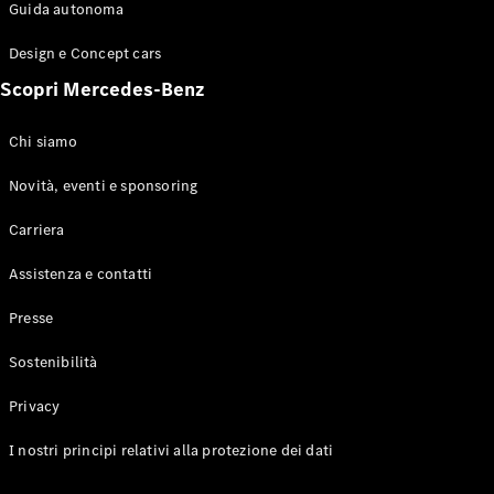
Configuratore
Guida autonoma
Mercedes-
Benz-Store
Design e Concept cars
Prenotare
Scopri Mercedes-Benz
una prova
su strada
Coupé
Chi siamo
Novità, eventi e sponsoring
Carriera
Assistenza e contatti
Toute le
Presse
Coupé
CLE Coupé
Sostenibilità
Mercedes-
AMG GT
Privacy
Coupé
Mercedes-
I nostri principi relativi alla protezione dei dati
AMG GT 4
Elettrico
Porte