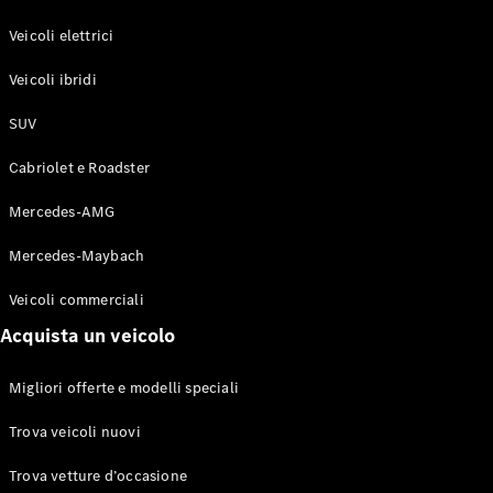
GLE Coupé
GLS
Veicoli elettrici
Mercedes-
Maybach
Veicoli ibridi
Nuovo
GLS
SUV
Classe
Elettrico
G
Cabriolet e Roadster
Classe G
Mercedes-AMG
Configuratore
Mercedes-
Mercedes-Maybach
Benz-Store
Veicoli commerciali
Prenotare
una prova
Acquista un veicolo
su strada
Station-wagon
Migliori offerte e modelli speciali
Trova veicoli nuovi
Trova vetture d’occasione