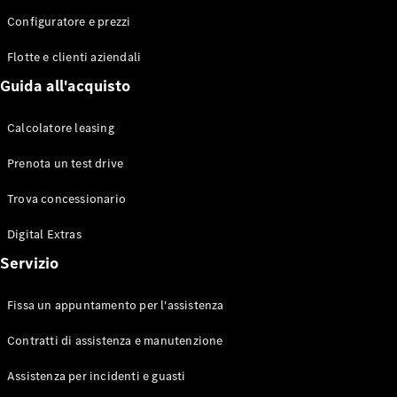
Configuratore e prezzi
Flotte e clienti aziendali
Toute le
Station-
Guida all'acquisto
wagon
CLA
Calcolatore leasing
Shooting
Elettrico
Brake
Prenota un test drive
CLA
Shooting
Trova concessionario
Brake
Classe C
Digital Extras
Station-
Servizio
wagon
Classe C
All-Terrain
Fissa un appuntamento per l'assistenza
Classe E
Station-
Contratti di assistenza e manutenzione
wagon
Classe E All-
Assistenza per incidenti e guasti
Terrain