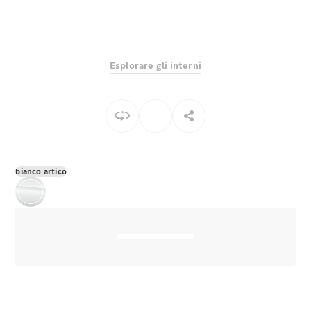
EQS
Elettrico
Berlina
Classe E
Berlina
Classe S
Esplorare gli interni
Classe S
Lunga
Mercedes-
Maybach
Classe S
Configuratore
bianco artico
Mercedes-
Benz-Store
Prenotare
una prova
su strada
SUV & Fuoristrada