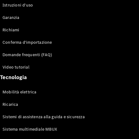
Istruzioni d'uso
Configuratore
Garanzia
Mercedes-
Benz-Store
Richiami
Prenotare
una prova
Conferma d'importazione
su strada
Auto compatte
Domande frequenti (FAQ)
Video tutorial
Tecnologia
Mobilità elettrica
Ricarica
Classe A
Berlina
Sistemi di assistenza alla guida e sicurezza
compatta
Sistema multimediale MBUX