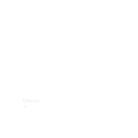
Prenotare una prova su strada
Offerte