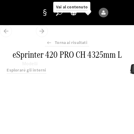
Vai al contenuto
Torna ai risultati
Fornitore/protezione
eSprinter 420 PRO CH 4325mm L
dati
Modelli
Esplorare gli interni
Tutti i modelli
Nuovi modelli