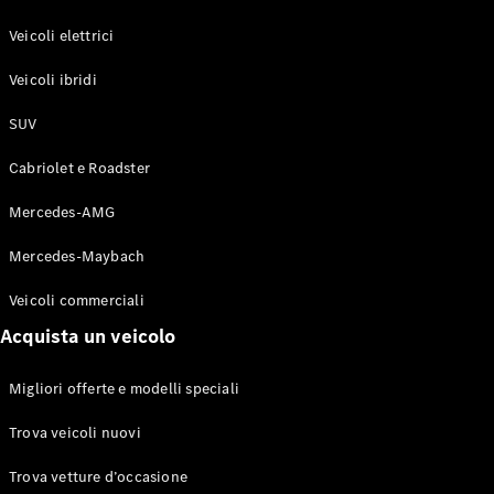
GLE Coupé
GLS
Veicoli elettrici
Mercedes-
Maybach
Veicoli ibridi
Nuovo
GLS
SUV
Classe
Elettrico
G
Cabriolet e Roadster
Classe G
Mercedes-AMG
Configuratore
Mercedes-
Mercedes-Maybach
Benz-Store
Veicoli commerciali
Prenotare
una prova
Acquista un veicolo
su strada
Station-wagon
Migliori offerte e modelli speciali
Trova veicoli nuovi
Trova vetture d’occasione