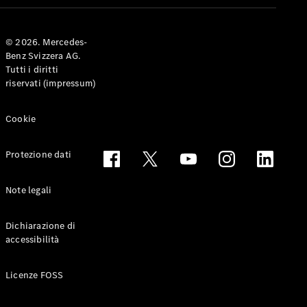
Coupé
© 2026. Mercedes-
Configuratore
Benz Svizzera AG.
Mercedes-
Tutti i diritti
Benz-Store
riservati (impressum)
Prenotare
una prova
su strada
Cookie
Cabriolet & Roadster
Protezione dati
Note legali
Dichiarazione di
accessibilità
Toute le
Licenze FOSS
Cabriolet &
Roadster