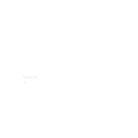
tecnici
Collection
Servizi
Tutti i
servizi