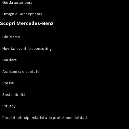
Configuratore
Guida autonoma
Mercedes-
Benz-Store
Design e Concept cars
Prenotare
Scopri Mercedes-Benz
una prova
su strada
Coupé
Chi siamo
Novità, eventi e sponsoring
Carriera
Assistenza e contatti
Toute le
Presse
Coupé
CLE Coupé
Sostenibilità
Mercedes-
AMG GT
Privacy
Coupé
Mercedes-
I nostri principi relativi alla protezione dei dati
AMG GT 4
Elettrico
Porte