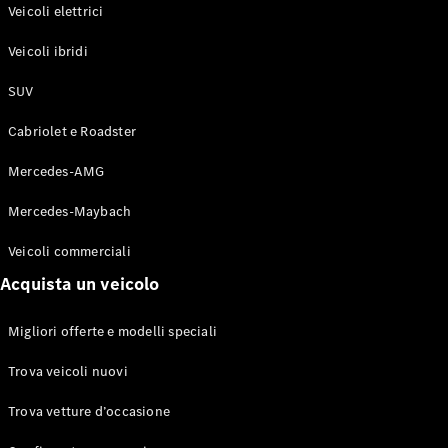
Modelli elettrici
Veicoli elettrici
Modelli ibridi plug-in
Veicoli ibridi
Berline
SUV
Cabriolet e Roadster
Mercedes-AMG
Mercedes-Maybach
Toute le
Berline
Veicoli commerciali
CLA
Elettrico
Acquista un veicolo
CLA
Classe C
Berlina
Migliori offerte e modelli speciali
Classe
C
Elettrico
Trova veicoli nuovi
Berlina
EQE
Trova vetture d’occasione
Elettrico
Berlina