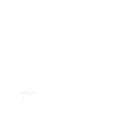
Prenotare una prova su strada
Offerte