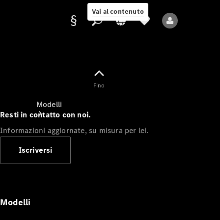
Vai al contenuto
Fornitore/protezione
Fino
dati
Modelli
Resti in contatto con noi.
Informazioni aggiornate, su misura per lei.
Iscriversi
Tutti i modelli
Nuovi modelli
Modelli