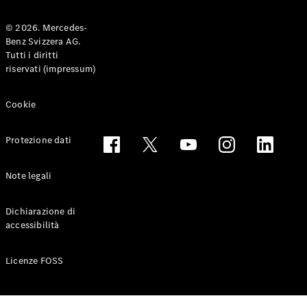
© 2026. Mercedes-
Benz Svizzera AG.
Toute le
Tutti i diritti
Station-
riservati (impressum)
wagon
CLA
Shooting
Elettrico
Cookie
Brake
CLA
Protezione dati
Shooting
Brake
Classe C
Note legali
Station-
wagon
Dichiarazione di
Classe C
accessibilità
All-Terrain
Classe E
Station-
Licenze FOSS
wagon
Classe E All-
Terrain