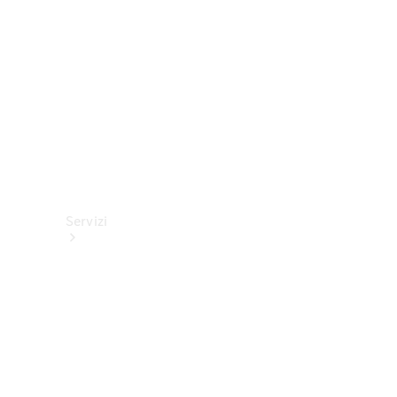
tecnici
Collection
Servizi
Tutti i
servizi