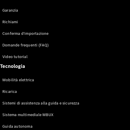
Garanzia
Richiami
Toute i SUV
Conferma d'importazione
EQE
Elettrico
SUV
Domande frequenti (FAQ)
EQS
Elettrico
SUV
Video tutorial
Mercedes-
Tecnologia
Maybach
Elettrico
EQS SUV
GLA
Mobilità elettrica
GLA
Nuovo
GLA
Nuovo
Elettrico
Ricarica
GLB
Elettrico
GLB
Sistemi di assistenza alla guida e sicurezza
GLC
Elettrico
GLC
Sistema multimediale MBUX
GLC Coupé
Guida autonoma
GLE