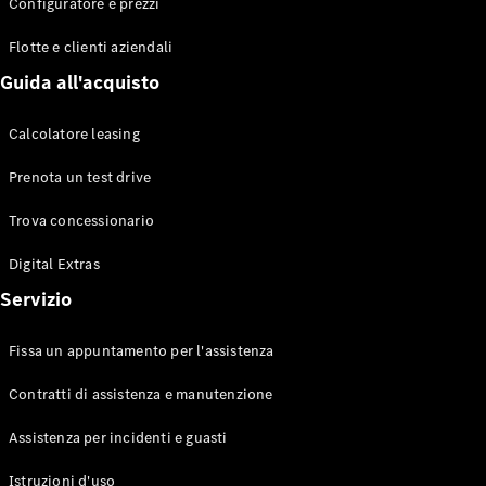
EQS
Configuratore e prezzi
Elettrico
Berlina
Flotte e clienti aziendali
Classe E
Berlina
Guida all'acquisto
Classe S
Classe S
Calcolatore leasing
Lunga
Mercedes-
Prenota un test drive
Maybach
Classe S
Trova concessionario
Digital Extras
Configuratore
Mercedes-
Servizio
Benz-Store
Prenotare
Fissa un appuntamento per l'assistenza
una prova
su strada
Contratti di assistenza e manutenzione
SUV & Fuoristrada
Assistenza per incidenti e guasti
Istruzioni d'uso