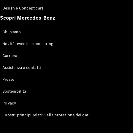
GLE Coupé
Design e Concept cars
GLS
Mercedes-
Scopri Mercedes-Benz
Maybach
Nuovo
GLS
Chi siamo
Classe
Elettrico
G
Novità, eventi e sponsoring
Classe G
Carriera
Configuratore
Assistenza e contatti
Mercedes-
Benz-Store
Presse
Prenotare
una prova
Sostenibilità
su strada
Station-wagon
Privacy
I nostri principi relativi alla protezione dei dati