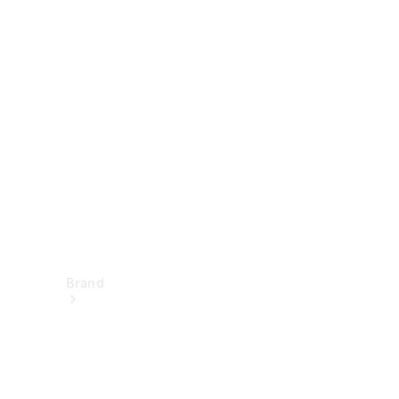
Istruzioni
per l’uso
Assistenza e
contatto
Brand