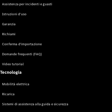
Terrain
Assistenza per incidenti e guasti
Istruzioni d'uso
Configuratore
Mercedes-
Garanzia
Benz-Store
Prenotare
Richiami
una prova
su strada
Conferma d'importazione
Auto compatte
Domande frequenti (FAQ)
Video tutorial
Tecnologia
Mobilità elettrica
Classe A
Ricarica
Sedan
compatta
Sistemi di assistenza alla guida e sicurezza