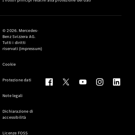
I nostri principi relativi alla protezione dei dati
Elettrico
Porte
Coupé
Configuratore
© 2026. Mercedes-
Mercedes-
Benz Svizzera AG.
Benz-Store
Tutti i diritti
Prenotare
riservati (impressum)
una prova
su strada
Cabriolet & Roadster
Cookie
Protezione dati
Note legali
Dichiarazione di
accessibilità
Toute le
Licenze FOSS
Cabriolet &