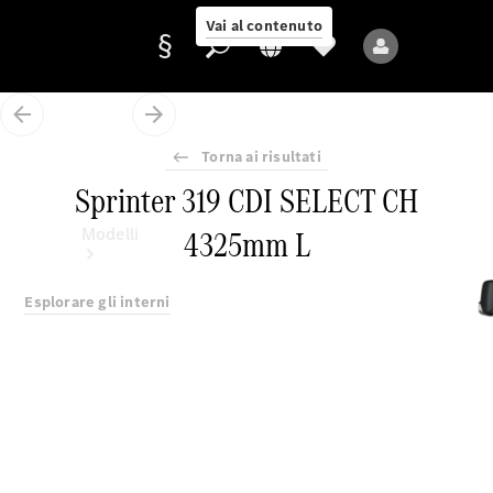
Vai al contenuto
Torna ai risultati
Fornitore/protezione
Sprinter 319 CDI SELECT CH
dati
4325mm L
Modelli
Esplorare gli interni
Tutti i modelli
Nuovi modelli