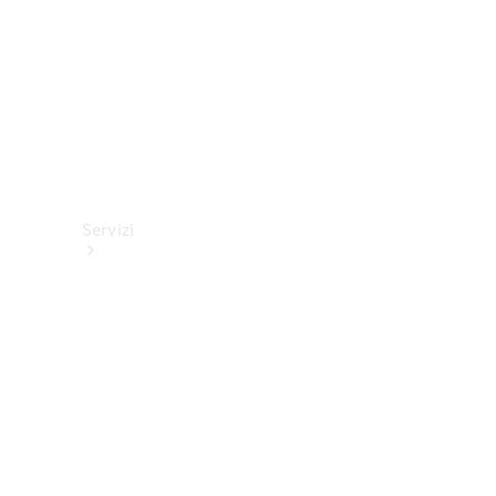
Servizi
Tutti i
servizi
Soluzioni di
ricarica