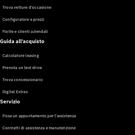
Trova vetture d’occasione
Configuratore e prezzi
Toute le
Flotte e clienti aziendali
Station-
wagon
Guida all'acquisto
CLA
Shooting
Elettrico
Calcolatore leasing
Brake
CLA
Prenota un test drive
Shooting
Brake
Trova concessionario
Classe C
Station
Digital Extras
wagon
Servizio
Classe C
All-Terrain
Classe E
Fissa un appuntamento per l'assistenza
Station
wagon
Contratti di assistenza e manutenzione
Classe E All-