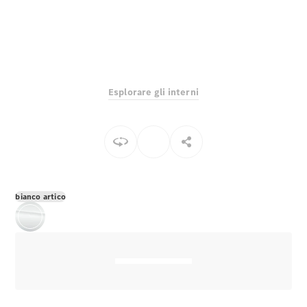
EQS
Elettrico
Berlina
Classe E
Sedan
Classe S
Classe S
Berlina
Esplorare gli interni
lunga
Mercedes-
Maybach
Classe S
Configuratore
Mercedes-
bianco artico
Benz-Store
Prenotare
una prova
su strada
SUV & Fuoristrada