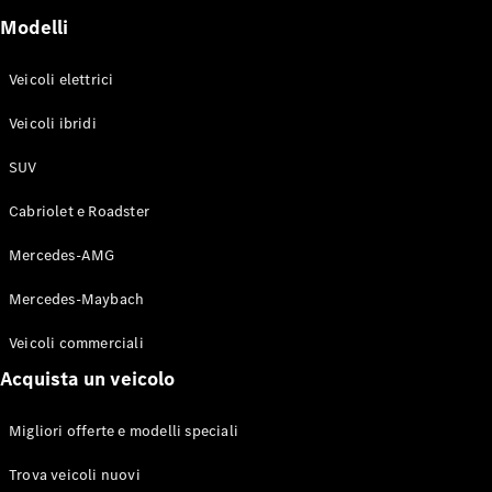
GLE
Modelli
GLE Coupe
GLS
Mercedes-
Veicoli elettrici
Maybach
Nuovo
Veicoli ibridi
GLS
Classe
Elettrico
SUV
G
Classe G
Cabriolet e Roadster
Configuratore
Mercedes-AMG
Mercedes-
Mercedes-Maybach
Benz-Store
Prenotare
Veicoli commerciali
una prova
su strada
Acquista un veicolo
Station-wagon
Migliori offerte e modelli speciali
Trova veicoli nuovi