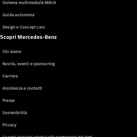
Sistema multimediale MBUX
Configuratore
Mercedes-
Guida autonoma
Benz-Store
Prenotare
Design e Concept cars
una prova
Scopri Mercedes-Benz
su strada
Coupé
Chi siamo
Novità, eventi e sponsoring
Carriera
Assistenza e contatti
Toute le
Coupé
Presse
CLE Coupe
Mercedes-
Sostenibilità
AMG GT
Coupe
Privacy
Mercedes-
AMG GT 4