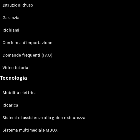
Istruzioni d'uso
Configuratore
Garanzia
Mercedes-
Benz-Store
Richiami
Prenotare
una prova
Conferma d'importazione
su strada
Auto compatte
Domande frequenti (FAQ)
Video tutorial
Tecnologia
Mobilità elettrica
Ricarica
Classe A
Berlina
Sistemi di assistenza alla guida e sicurezza
compatta
Sistema multimediale MBUX