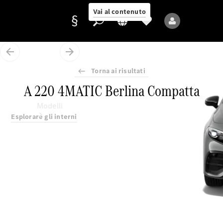
Vai al contenuto
Torna ai risultati
Fornitore/protezione
A 220 4MATIC Berlina Compatta
dati
Modelli
Esplorare gli interni
Tutti i modelli
Nuovi modelli