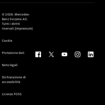
Coupé
© 2026. Mercedes-
Configuratore
Benz Svizzera AG.
Mercedes-
Tutti i diritti
Benz-Store
riservati (impressum)
Prenotare
una prova
su strada
Cookie
Cabriolet & Roadster
Protezione dati
Note legali
Dichiarazione di
accessibilità
Toute le
Licenze FOSS
Cabriolet &
Roadster