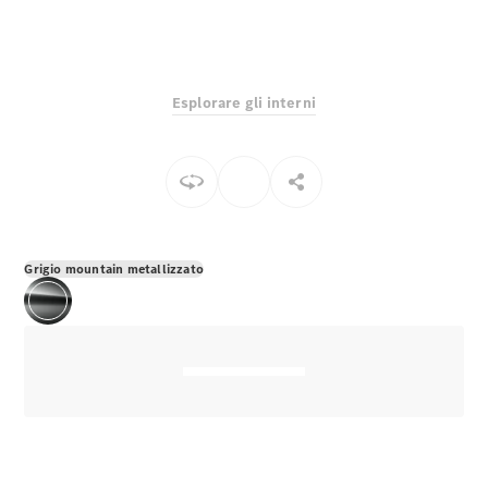
EQS
Elettrico
Berlina
Classe E
Berlina
Classe S
Esplorare gli interni
Classe S
Lunga
Mercedes-
Maybach
Classe S
Configuratore
Grigio mountain metallizzato
Mercedes-
Benz-Store
Prenotare
una prova
su strada
SUV & Fuoristrada