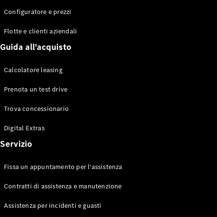
Configuratore e prezzi
Flotte e clienti aziendali
Toute le
Station-
Guida all'acquisto
wagon
CLA
Calcolatore leasing
Shooting
Elettrico
Brake
Prenota un test drive
CLA
Shooting
Trova concessionario
Brake
Classe C
Digital Extras
Station-
Servizio
wagon
Classe C
All-Terrain
Fissa un appuntamento per l'assistenza
Classe E
Station-
Contratti di assistenza e manutenzione
wagon
Classe E All-
Assistenza per incidenti e guasti
Terrain