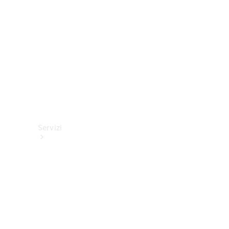
tecnici
Collection
Servizi
Tutti i
servizi