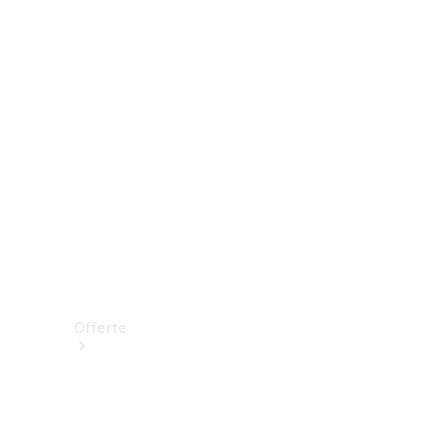
Prenotare una prova su strada
Offerte