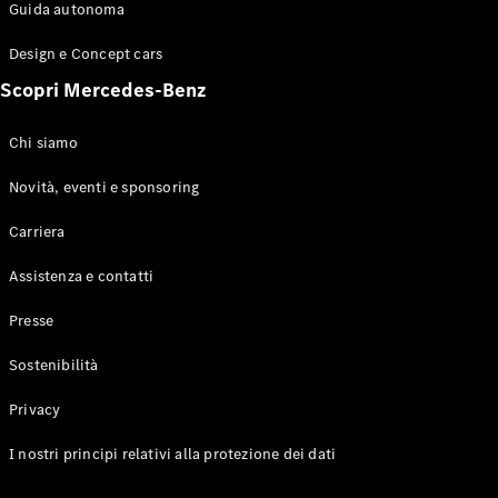
Configuratore
Guida autonoma
Mercedes-
Benz-Store
Design e Concept cars
Prenotare
Scopri Mercedes-Benz
una prova
su strada
Coupé
Chi siamo
Novità, eventi e sponsoring
Carriera
Assistenza e contatti
Toute le
Presse
Coupé
CLE Coupé
Sostenibilità
Mercedes-
AMG GT
Privacy
Coupé
Mercedes-
I nostri principi relativi alla protezione dei dati
AMG GT 4
Elettrico
Porte