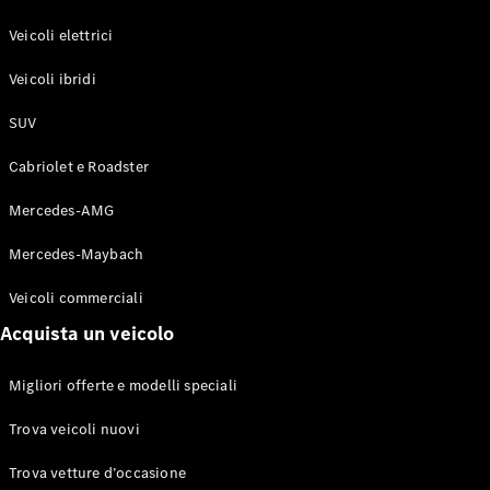
GLE Coupé
GLS
Veicoli elettrici
Mercedes-
Maybach
Veicoli ibridi
Nuovo
GLS
SUV
Classe
Elettrico
G
Cabriolet e Roadster
Classe G
Mercedes-AMG
Configuratore
Mercedes-
Mercedes-Maybach
Benz-Store
Veicoli commerciali
Prenotare
una prova
Acquista un veicolo
su strada
Station-wagon
Migliori offerte e modelli speciali
Trova veicoli nuovi
Trova vetture d’occasione