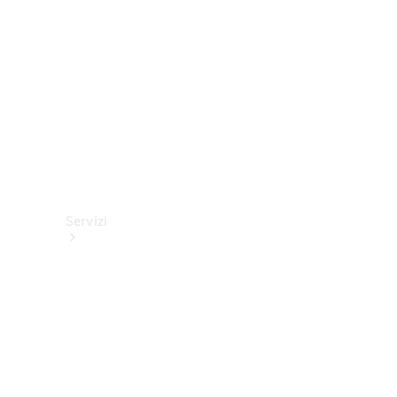
tecnici
Collection
Servizi
Tutti i
servizi