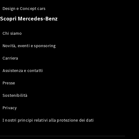
GLE Coupé
Design e Concept cars
GLS
Mercedes-
Scopri Mercedes-Benz
Maybach
Nuovo
GLS
Chi siamo
Classe
Elettrico
G
Novità, eventi e sponsoring
Classe G
Carriera
Configuratore
Assistenza e contatti
Mercedes-
Benz-Store
Presse
Prenotare
una prova
Sostenibilità
su strada
Station-wagon
Privacy
I nostri principi relativi alla protezione dei dati