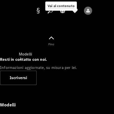
Vai al contenuto
Fornitore/protezione
Fino
dati
Modelli
Resti in contatto con noi.
Informazioni aggiornate, su misura per lei.
Iscriversi
Tutti i modelli
Nuovi modelli
Modelli