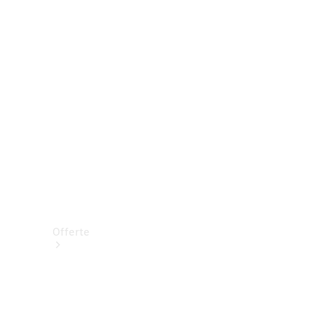
Prenotare una prova su strada
Offerte