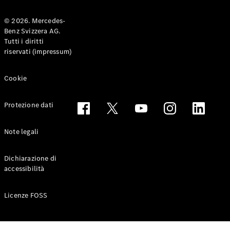
© 2026. Mercedes-
Benz Svizzera AG.
Toute le
Tutti i diritti
Station-
riservati (impressum)
wagon
CLA
Shooting
Elettrico
Cookie
Brake
CLA
Protezione dati
Shooting
Brake
Classe C
Note legali
Station-
wagon
Dichiarazione di
Classe C
accessibilità
All-Terrain
Classe E
Station-
Licenze FOSS
wagon
Classe E All-
Terrain