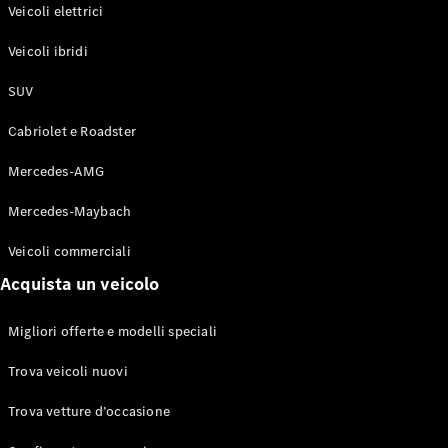
Modelli elettrici
Veicoli elettrici
Modelli ibridi plug-in
Veicoli ibridi
Berline
SUV
Cabriolet e Roadster
Mercedes-AMG
Mercedes-Maybach
Toute le
Berline
Veicoli commerciali
CLA
Elettrico
Acquista un veicolo
CLA
Classe C
Berlina
Migliori offerte e modelli speciali
Classe
C
Elettrico
Trova veicoli nuovi
Berlina
EQE
Trova vetture d’occasione
Elettrico
Berlina