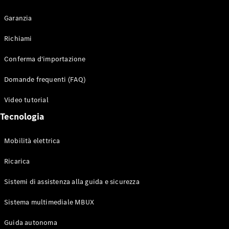
Garanzia
Richiami
Toute i SUV
Conferma d'importazione
EQE
Elettrico
SUV
Domande frequenti (FAQ)
EQS
Elettrico
SUV
Video tutorial
Mercedes-
Tecnologia
Maybach
Elettrico
EQS SUV
GLA
Mobilità elettrica
GLA
Nuovo
GLA
Nuovo
Elettrico
Ricarica
GLB
Elettrico
GLB
Sistemi di assistenza alla guida e sicurezza
GLC
Elettrico
GLC
Sistema multimediale MBUX
GLC Coupé
Guida autonoma
GLE