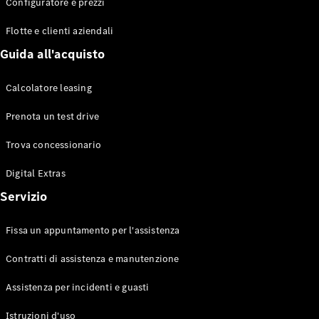
EQS
Configuratore e prezzi
Elettrico
Berlina
Flotte e clienti aziendali
Classe E
Berlina
Guida all'acquisto
Classe S
Classe S
Calcolatore leasing
Lunga
Mercedes-
Prenota un test drive
Maybach
Classe S
Trova concessionario
Digital Extras
Configuratore
Mercedes-
Servizio
Benz-Store
Prenotare
Fissa un appuntamento per l'assistenza
una prova
su strada
Contratti di assistenza e manutenzione
SUV & Fuoristrada
Assistenza per incidenti e guasti
Istruzioni d'uso