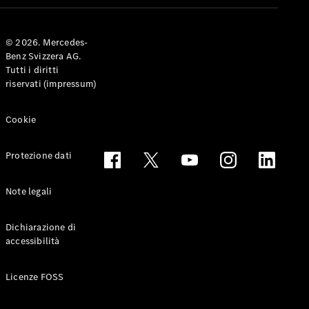
Coupé
© 2026. Mercedes-
Configuratore
Benz Svizzera AG.
Mercedes-
Tutti i diritti
Benz-Store
riservati (impressum)
Prenotare
una prova
su strada
Cookie
Cabriolet & Roadster
Protezione dati
Note legali
Dichiarazione di
accessibilità
Toute le
Licenze FOSS
Cabriolet &
Roadster