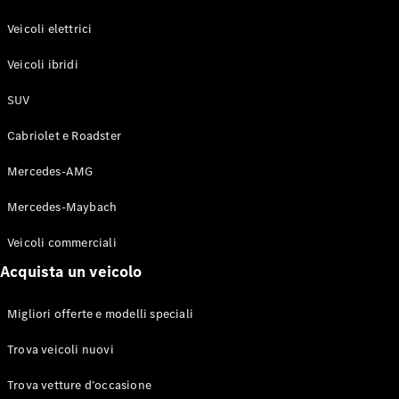
GLE Coupé
GLS
Veicoli elettrici
Mercedes-
Maybach
Veicoli ibridi
Nuovo
GLS
SUV
Classe
Elettrico
G
Cabriolet e Roadster
Classe G
Mercedes-AMG
Configuratore
Mercedes-
Mercedes-Maybach
Benz-Store
Veicoli commerciali
Prenotare
una prova
Acquista un veicolo
su strada
Station-wagon
Migliori offerte e modelli speciali
Trova veicoli nuovi
Trova vetture d’occasione