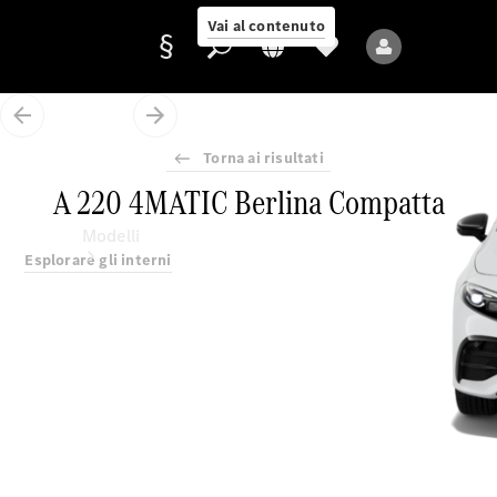
Vai al contenuto
Torna ai risultati
Fornitore/protezione
A 220 4MATIC Berlina Compatta
dati
Modelli
Esplorare gli interni
Tutti i modelli
Nuovi modelli