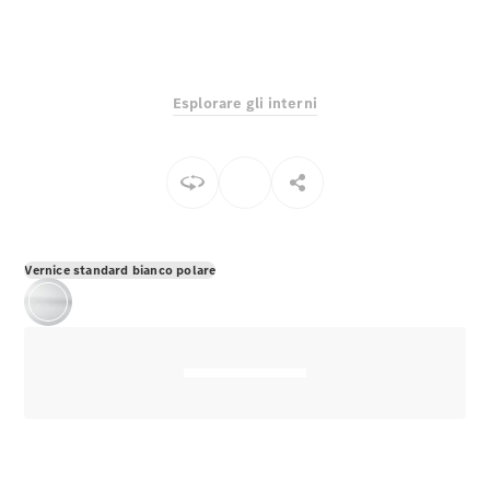
EQS
Elettrico
Berlina
Classe E
Berlina
Classe S
Esplorare gli interni
Classe S
Lunga
Mercedes-
Maybach
Classe S
Configuratore
Vernice standard bianco polare
Mercedes-
Benz-Store
Prenotare
una prova
su strada
SUV & Fuoristrada