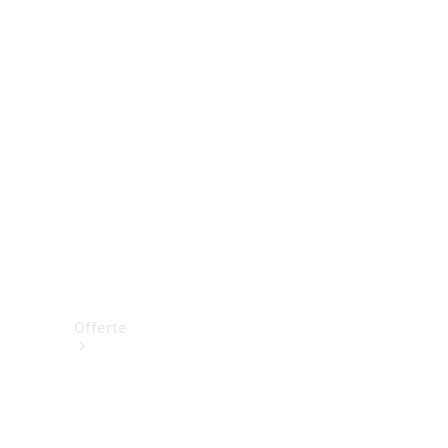
Prenotare una prova su strada
Offerte