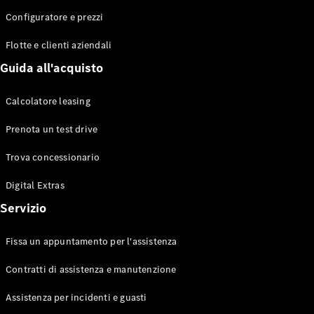
Configuratore e prezzi
Flotte e clienti aziendali
Toute le
Station-
Guida all'acquisto
wagon
CLA
Calcolatore leasing
Shooting
Elettrico
Brake
Prenota un test drive
CLA
Shooting
Trova concessionario
Brake
Classe C
Digital Extras
Station-
Servizio
wagon
Classe C
All-Terrain
Fissa un appuntamento per l'assistenza
Classe E
Station-
Contratti di assistenza e manutenzione
wagon
Classe E All-
Assistenza per incidenti e guasti
Terrain