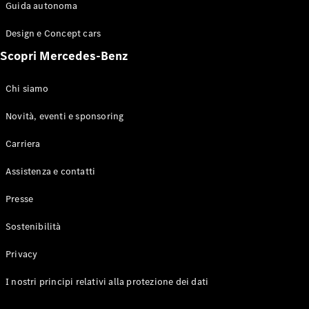
Configuratore
Guida autonoma
Mercedes-
Benz-Store
Design e Concept cars
Prenotare
Scopri Mercedes-Benz
una prova
su strada
Coupé
Chi siamo
Novità, eventi e sponsoring
Carriera
Assistenza e contatti
Toute le
Presse
Coupé
CLE Coupé
Sostenibilità
Mercedes-
AMG GT
Privacy
Coupé
Mercedes-
I nostri principi relativi alla protezione dei dati
AMG GT 4
Elettrico
Porte