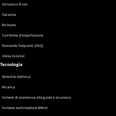
Istruzioni d'uso
Configuratore
Garanzia
Mercedes-
Benz-Store
Richiami
Prenotare
una prova
Conferma d'importazione
su strada
Auto compatte
Domande frequenti (FAQ)
Video tutorial
Tecnologia
Mobilità elettrica
Ricarica
Classe A
Berlina
Sistemi di assistenza alla guida e sicurezza
compatta
Sistema multimediale MBUX