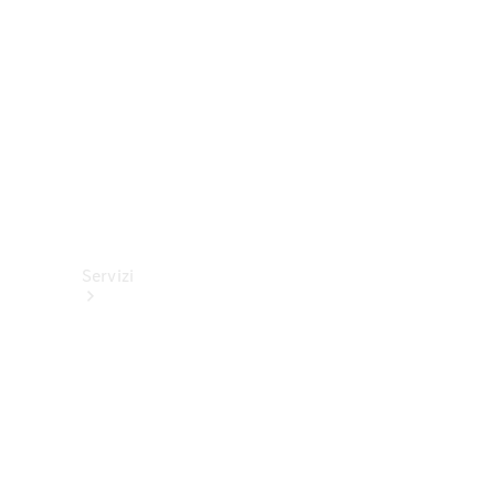
tecnici
Collection
Servizi
Tutti i
servizi