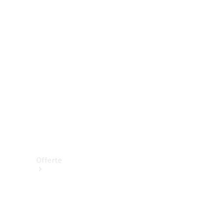
Prenotare una prova su strada
Offerte