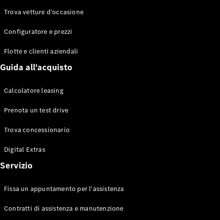
Trova vetture d’occasione
Configuratore e prezzi
Toute le
Station-
Flotte e clienti aziendali
wagon
CLA
Guida all'acquisto
Shooting
Elettrico
Brake
Calcolatore leasing
CLA
Shooting
Prenota un test drive
Brake
Classe C
Trova concessionario
Station-
wagon
Digital Extras
Classe C
Servizio
All-Terrain
Classe E
Station-
Fissa un appuntamento per l'assistenza
wagon
Classe E All-
Contratti di assistenza e manutenzione
Terrain