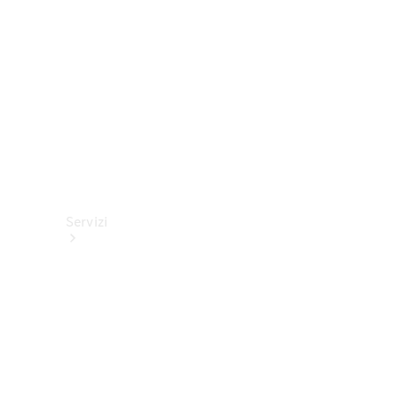
tecnici
Collection
Servizi
Tutti i
servizi