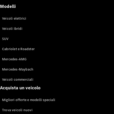
GLE Coupé
Modelli
GLS
Mercedes-
Maybach
Veicoli elettrici
Nuovo
GLS
Veicoli ibridi
Classe
Elettrico
G
SUV
Classe G
Cabriolet e Roadster
Configuratore
Mercedes-
Mercedes-AMG
Benz-Store
Mercedes-Maybach
Prenotare
una prova
Veicoli commerciali
su strada
Station-wagon
Acquista un veicolo
Migliori offerte e modelli speciali
Trova veicoli nuovi