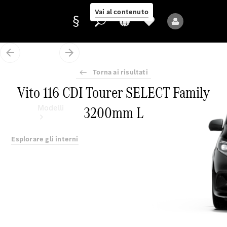
Vai al contenuto
Torna ai risultati
Fornitore/protezione
Vito 116 CDI Tourer SELECT Family
dati
3200mm L
Modelli
Esplorare gli interni
Tutti i modelli
Nuovi modelli