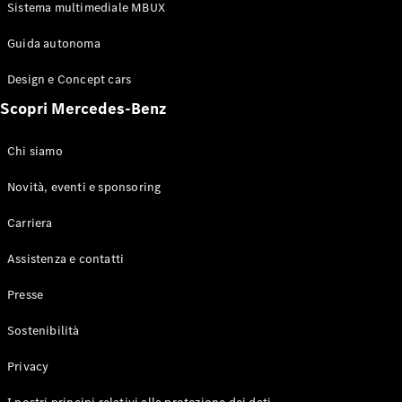
Configuratore
Sistema multimediale MBUX
Mercedes-
Benz-Store
Guida autonoma
Prenotare
una prova
Design e Concept cars
su strada
Scopri Mercedes-Benz
Coupé
Chi siamo
Novità, eventi e sponsoring
Carriera
Toute le
Assistenza e contatti
Coupé
CLE Coupé
Presse
Mercedes-
AMG GT
Sostenibilità
Coupé
Mercedes-
Privacy
AMG GT 4
Elettrico
Porte