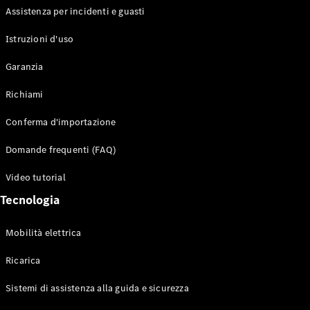
Assistenza per incidenti e guasti
Configuratore
Istruzioni d'uso
Mercedes-
Benz-Store
Garanzia
Prenotare
una prova
Richiami
su strada
Auto compatte
Conferma d'importazione
Domande frequenti (FAQ)
Video tutorial
Tecnologia
Mobilità elettrica
Classe A
Berlina
Ricarica
compatta
Sistemi di assistenza alla guida e sicurezza