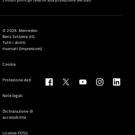
I nostri principi relativi alla protezione dei dati
Coupé
Configuratore
Mercedes-
© 2026. Mercedes-
Benz-Store
Benz Svizzera AG.
Prenotare
Tutti i diritti
una prova
riservati (impressum)
su strada
Cabriolet & Roadster
Cookie
Protezione dati
Note legali
Dichiarazione di
accessibilità
Toute le
Cabriolet &
Licenze FOSS
Roadster