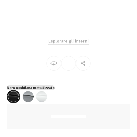
EQS
Elettrico
Berlina
Classe E
Berlina
Classe S
Classe S
Lunga
Esplorare gli interni
Mercedes-
Maybach
Classe S
Configuratore
Mercedes-
Benz-Store
Nero ossidiana metallizzato
Prenotare
una prova
su strada
SUV & Fuoristrada