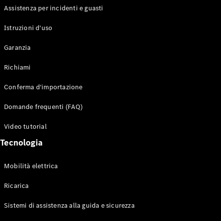
Assistenza per incidenti e guasti
Configuratore
Istruzioni d'uso
Mercedes-
Benz-Store
Garanzia
Prenotare
una prova
Richiami
su strada
Auto compatte
Conferma d'importazione
Domande frequenti (FAQ)
Video tutorial
Tecnologia
Mobilità elettrica
Classe A
Berlina
Ricarica
compatta
Sistemi di assistenza alla guida e sicurezza