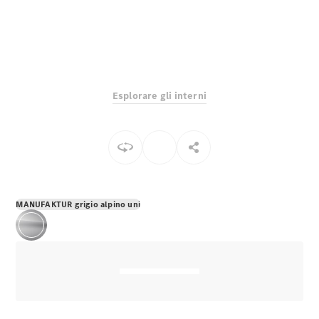
EQS
Elettrico
Berlina
Classe E
Berlina
Classe S
Classe S
Lunga
Esplorare gli interni
Mercedes-
Maybach
Classe S
Configuratore
Mercedes-
Benz-Store
MANUFAKTUR grigio alpino uni
Prenotare
una prova
su strada
SUV & Fuoristrada