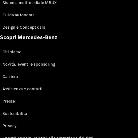
Configuratore
Sistema multimediale MBUX
Mercedes-
Benz-Store
Guida autonoma
Prenotare
una prova
Design e Concept cars
su strada
Scopri Mercedes-Benz
Coupé
Chi siamo
Novità, eventi e sponsoring
Carriera
Toute le
Assistenza e contatti
Coupé
CLE Coupé
Presse
Mercedes-
AMG GT
Sostenibilità
Coupé
Mercedes-
Privacy
AMG GT 4
Elettrico
Porte