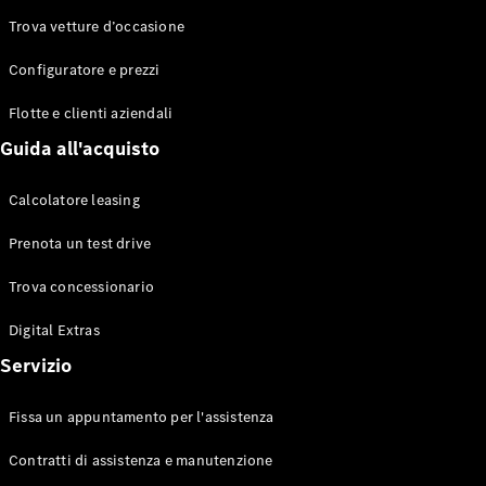
Trova vetture d’occasione
Configuratore e prezzi
Toute le
Station-
Flotte e clienti aziendali
wagon
CLA
Guida all'acquisto
Shooting
Elettrico
Brake
Calcolatore leasing
CLA
Shooting
Prenota un test drive
Brake
Classe C
Trova concessionario
Station-
wagon
Digital Extras
Classe C
Servizio
All-Terrain
Classe E
Station-
Fissa un appuntamento per l'assistenza
wagon
Classe E All-
Contratti di assistenza e manutenzione
Terrain