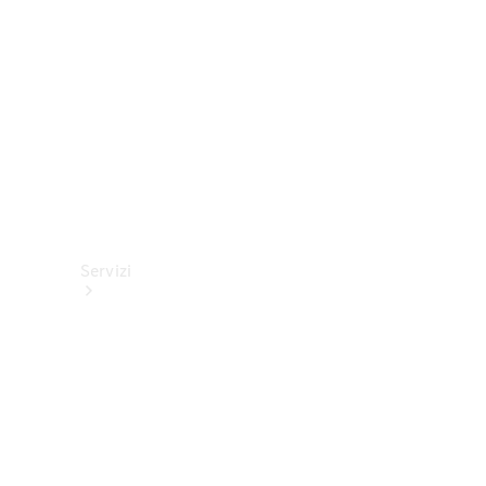
tecnici
Collection
Servizi
Tutti i
servizi