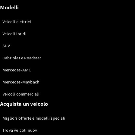
GLE Coupé
Modelli
GLS
Mercedes-
Maybach
Veicoli elettrici
Nuovo
GLS
Veicoli ibridi
Classe
Elettrico
G
SUV
Classe G
Cabriolet e Roadster
Configuratore
Mercedes-
Mercedes-AMG
Benz-Store
Mercedes-Maybach
Prenotare
una prova
Veicoli commerciali
su strada
Station-wagon
Acquista un veicolo
Migliori offerte e modelli speciali
Trova veicoli nuovi