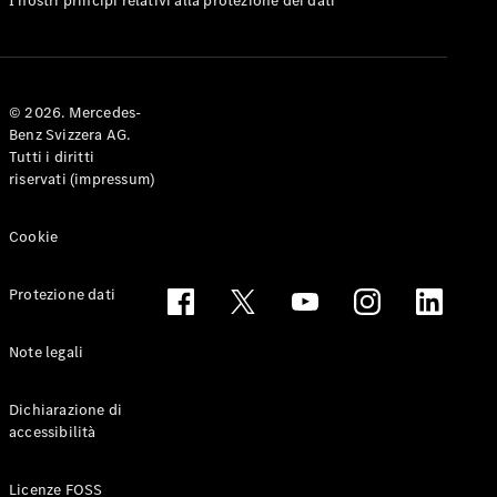
I nostri principi relativi alla protezione dei dati
Coupé
Configuratore
Mercedes-
© 2026. Mercedes-
Benz-Store
Benz Svizzera AG.
Prenotare
Tutti i diritti
una prova
riservati (impressum)
su strada
Cabriolet & Roadster
Cookie
Protezione dati
Note legali
Dichiarazione di
accessibilità
Toute le
Cabriolet &
Licenze FOSS
Roadster