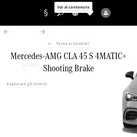
Vai al contenuto
Torna ai risultati
Fornitore/protezione
Mercedes-AMG CLA 45 S 4MATIC+
dati
Shooting Brake
Modelli
Esplorare gli interni
Tutti i modelli
Nuovi modelli