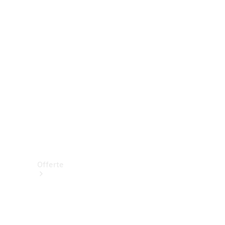
Prenotare una prova su strada
Offerte