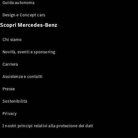
Configuratore
Guida autonoma
Mercedes-
Benz-Store
Design e Concept cars
Prenotare
Scopri Mercedes-Benz
una prova
su strada
Coupé
Chi siamo
Novità, eventi e sponsoring
Carriera
Assistenza e contatti
Toute le
Presse
Coupé
CLE Coupé
Sostenibilità
Mercedes-
AMG GT
Privacy
Coupé
Mercedes-
I nostri principi relativi alla protezione dei dati
AMG GT 4
Elettrico
Porte