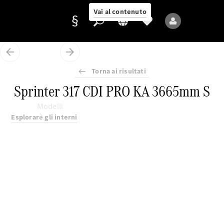
Vai al contenuto
Torna ai risultati
Fornitore/protezione
Sprinter 317 CDI PRO KA 3665mm S
dati
Modelli
Esplorare gli interni
Tutti i modelli
Nuovi modelli