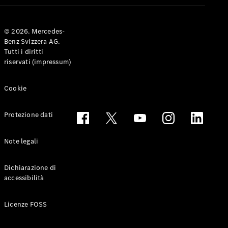
Coupé
© 2026. Mercedes-
Configuratore
Benz Svizzera AG.
Mercedes-
Tutti i diritti
Benz-Store
riservati (impressum)
Prenotare
una prova
su strada
Cookie
Cabriolet & Roadster
Protezione dati
Note legali
Dichiarazione di
accessibilità
Toute le
Licenze FOSS
Cabriolet &
Roadster