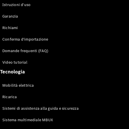
Istruzioni d'uso
Configuratore
Garanzia
Mercedes-
Benz-Store
Richiami
Prenotare
una prova
Conferma d'importazione
su strada
Auto compatte
Domande frequenti (FAQ)
Video tutorial
Tecnologia
Mobilità elettrica
Ricarica
Classe A
Berlina
Sistemi di assistenza alla guida e sicurezza
compatta
Sistema multimediale MBUX