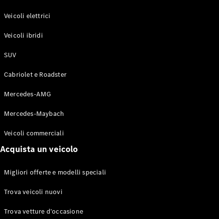
GLE Coupé
GLS
Veicoli elettrici
Mercedes-
Maybach
Veicoli ibridi
Nuovo
GLS
SUV
Classe
Elettrico
G
Cabriolet e Roadster
Classe G
Mercedes-AMG
Configuratore
Mercedes-
Mercedes-Maybach
Benz-Store
Veicoli commerciali
Prenotare
una prova
Acquista un veicolo
su strada
Station-wagon
Migliori offerte e modelli speciali
Trova veicoli nuovi
Trova vetture d’occasione