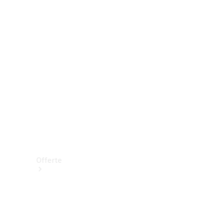
Prenotare una prova su strada
Offerte