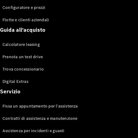
Configuratore e prezzi
Flotte e clienti aziendali
Toute le
Station-
Guida all'acquisto
wagon
CLA
Calcolatore leasing
Shooting
Elettrico
Brake
Prenota un test drive
CLA
Shooting
Trova concessionario
Brake
Classe C
Digital Extras
Station-
Servizio
wagon
Classe C
All-Terrain
Fissa un appuntamento per l'assistenza
Classe E
Station-
Contratti di assistenza e manutenzione
wagon
Classe E All-
Assistenza per incidenti e guasti
Terrain