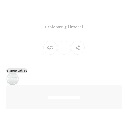
EQS
Elettrico
Berlina
Classe E
Berlina
Classe S
Esplorare gli interni
Classe S
Lunga
Mercedes-
Maybach
Classe S
Configuratore
bianco artico
Mercedes-
Benz-Store
Prenotare
una prova
su strada
SUV & Fuoristrada