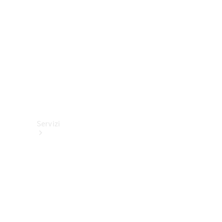
tecnici
Collection
Servizi
Tutti i
servizi