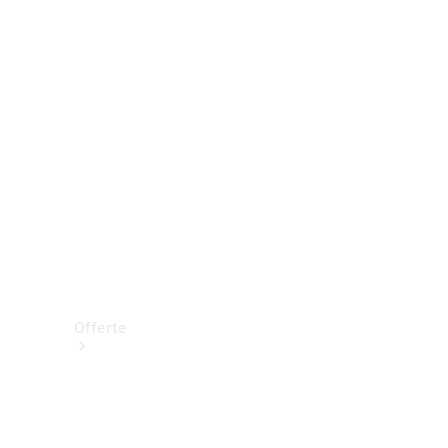
Prenotare una prova su strada
Offerte