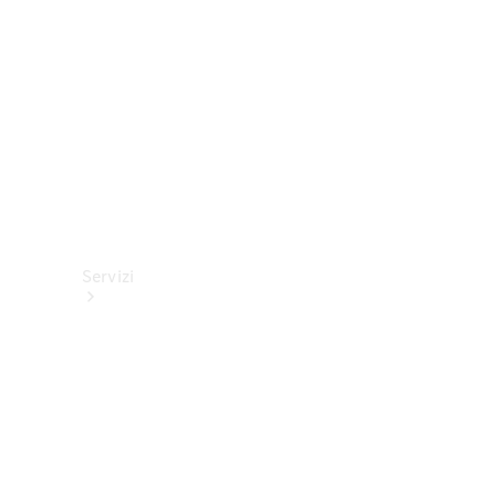
tecnici
Collection
Servizi
Tutti i
servizi