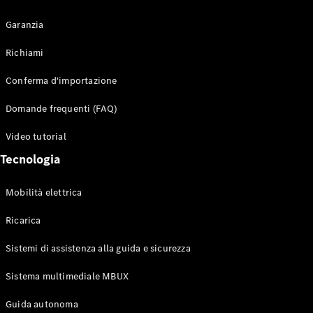
Garanzia
Richiami
Toute i SUV
Conferma d'importazione
EQE
Elettrico
SUV
Domande frequenti (FAQ)
EQS
Elettrico
SUV
Video tutorial
Mercedes-
Tecnologia
Maybach
Elettrico
EQS SUV
GLA
Mobilità elettrica
GLA
Nuovo
GLA
Nuovo
Elettrico
Ricarica
GLB
Elettrico
GLB
Sistemi di assistenza alla guida e sicurezza
GLC
Elettrico
GLC
Sistema multimediale MBUX
GLC Coupé
Guida autonoma
GLE