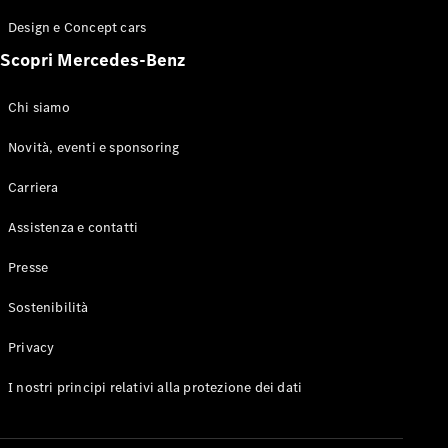
GLE Coupé
Design e Concept cars
GLS
Mercedes-
Scopri Mercedes-Benz
Maybach
Nuovo
GLS
Chi siamo
Classe
Elettrico
G
Novità, eventi e sponsoring
Classe G
Carriera
Configuratore
Assistenza e contatti
Mercedes-
Benz-Store
Presse
Prenotare
una prova
Sostenibilità
su strada
Station-wagon
Privacy
I nostri principi relativi alla protezione dei dati