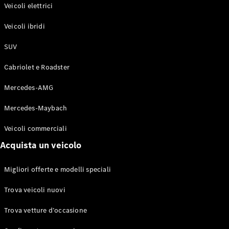
Modelli elettrici
Veicoli elettrici
Modelli ibridi plug-in
Veicoli ibridi
Berline
SUV
Cabriolet e Roadster
Mercedes-AMG
Mercedes-Maybach
Toute le
Berline
Veicoli commerciali
CLA
Elettrico
Acquista un veicolo
CLA
Classe C
Berlina
Migliori offerte e modelli speciali
Classe
C
Elettrico
Trova veicoli nuovi
Berlina
EQE
Trova vetture d’occasione
Elettrico
Berlina