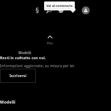
Vai al contenuto
Fornitore/protezione
Fino
dati
Modelli
Resti in contatto con noi.
Informazioni aggiornate, su misura per lei.
Iscriversi
Tutti i modelli
Nuovi modelli
Modelli