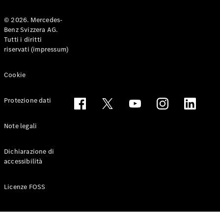
© 2026. Mercedes-
Benz Svizzera AG.
Toute le
Tutti i diritti
Station-
riservati (impressum)
wagon
CLA
Shooting
Elettrico
Cookie
Brake
CLA
Protezione dati
Shooting
Brake
Classe C
Note legali
Station-
wagon
Dichiarazione di
Classe C
accessibilità
All-Terrain
Classe E
Station-
Licenze FOSS
wagon
Classe E All-
Terrain