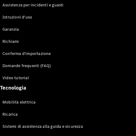
Assistenza per incidenti e guasti
Configuratore
Istruzioni d'uso
Mercedes-
Benz-Store
Garanzia
Prenotare
una prova
Richiami
su strada
Auto compatte
Conferma d'importazione
Domande frequenti (FAQ)
Video tutorial
Tecnologia
Mobilità elettrica
Classe A
Berlina
Ricarica
compatta
Sistemi di assistenza alla guida e sicurezza