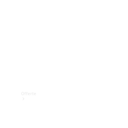
Prenotare una prova su strada
Offerte