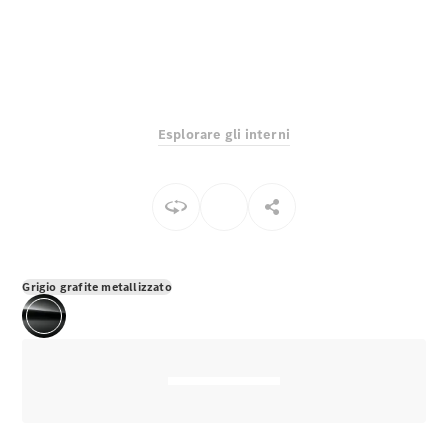
EQS
Elettrico
Berlina
Classe E
Berlina
Classe S
Classe S
Lunga
Esplorare gli interni
Mercedes-
Maybach
Classe S
Configuratore
Mercedes-
Benz-Store
Grigio grafite metallizzato
Prenotare
una prova
su strada
SUV & Fuoristrada