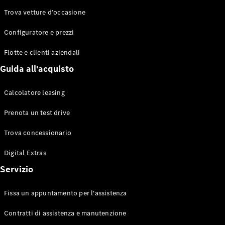
Trova vetture d’occasione
Configuratore e prezzi
Toute le
Station-
Flotte e clienti aziendali
wagon
CLA
Guida all'acquisto
Shooting
Elettrico
Brake
Calcolatore leasing
CLA
Shooting
Prenota un test drive
Brake
Classe C
Trova concessionario
Station-
wagon
Digital Extras
Classe C
Servizio
All-Terrain
Classe E
Station-
Fissa un appuntamento per l'assistenza
wagon
Classe E All-
Contratti di assistenza e manutenzione
Terrain