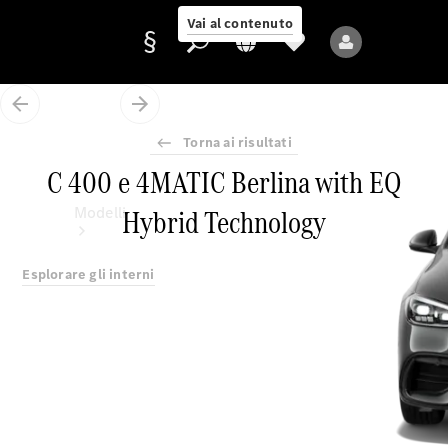
Vai al contenuto
Torna ai risultati
Fornitore/protezione
C 400 e 4MATIC Berlina with EQ
dati
Hybrid Technology
Modelli
Esplorare gli interni
Tutti i modelli
Nuovi modelli