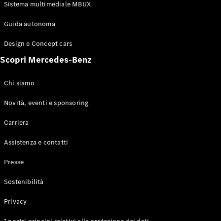
Configuratore
Sistema multimediale MBUX
Mercedes-
Benz-Store
Guida autonoma
Prenotare
una prova
Design e Concept cars
su strada
Scopri Mercedes-Benz
Coupé
Chi siamo
Novità, eventi e sponsoring
Carriera
Toute le
Assistenza e contatti
Coupé
CLE Coupé
Presse
Mercedes-
AMG GT
Sostenibilità
Coupé
Mercedes-
Privacy
AMG GT 4
Elettrico
Porte