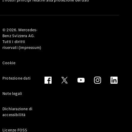
I nostri principi relativi alla protezione dei dati
Coupé
Configuratore
Mercedes-
© 2026. Mercedes-
Benz-Store
Benz Svizzera AG.
Prenotare
Tutti i diritti
una prova
riservati (impressum)
su strada
Cabriolet & Roadster
Cookie
Protezione dati
Note legali
Dichiarazione di
accessibilità
Toute le
Cabriolet &
Licenze FOSS
Roadster