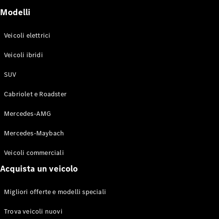
GLE Coupé
Modelli
GLS
Mercedes-
Maybach
Veicoli elettrici
Nuovo
GLS
Veicoli ibridi
Classe
Elettrico
G
SUV
Classe G
Cabriolet e Roadster
Configuratore
Mercedes-
Mercedes-AMG
Benz-Store
Mercedes-Maybach
Prenotare
una prova
Veicoli commerciali
su strada
Station-wagon
Acquista un veicolo
Migliori offerte e modelli speciali
Trova veicoli nuovi