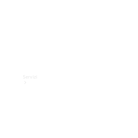
tecnici
Collection
Servizi
Tutti i
servizi