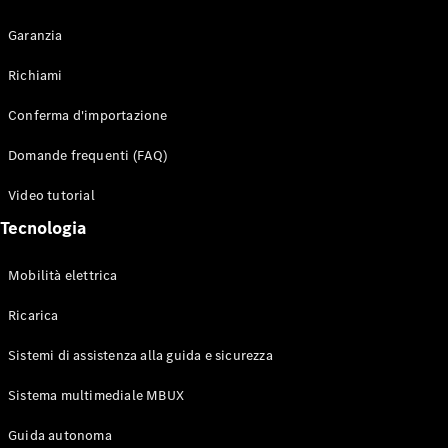
Garanzia
Richiami
Toute i SUV
Conferma d'importazione
EQE
Elettrico
SUV
Domande frequenti (FAQ)
EQS
Elettrico
SUV
Video tutorial
Mercedes-
Tecnologia
Maybach
Elettrico
EQS SUV
GLA
Mobilità elettrica
GLA
Nuovo
GLA
Nuovo
Elettrico
Ricarica
GLB
Elettrico
GLB
Sistemi di assistenza alla guida e sicurezza
GLC
Elettrico
GLC
Sistema multimediale MBUX
GLC Coupé
Guida autonoma
GLE