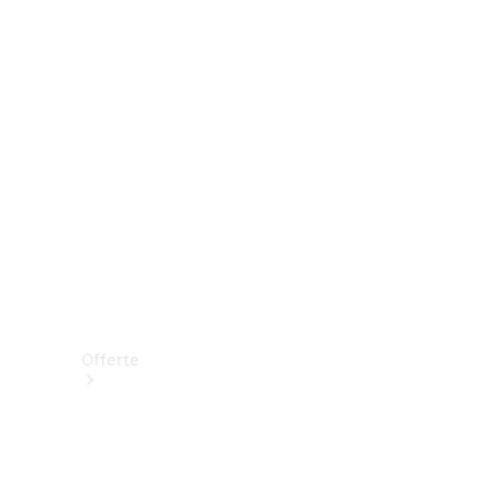
Prenotare una prova su strada
Offerte