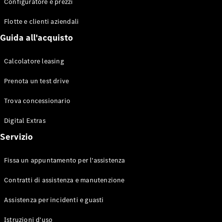
EQS
Configuratore e prezzi
Elettrico
Berlina
Flotte e clienti aziendali
Classe E
Berlina
Guida all'acquisto
Classe S
Classe S
Calcolatore leasing
Lunga
Mercedes-
Prenota un test drive
Maybach
Classe S
Trova concessionario
Digital Extras
Configuratore
Mercedes-
Servizio
Benz-Store
Prenotare
Fissa un appuntamento per l'assistenza
una prova
su strada
Contratti di assistenza e manutenzione
SUV & Fuoristrada
Assistenza per incidenti e guasti
Istruzioni d'uso