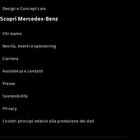
GLE Coupé
Design e Concept cars
GLS
Mercedes-
Scopri Mercedes-Benz
Maybach
Nuovo
GLS
Chi siamo
Classe
Elettrico
G
Novità, eventi e sponsoring
Classe G
Carriera
Configuratore
Assistenza e contatti
Mercedes-
Benz-Store
Presse
Prenotare
una prova
Sostenibilità
su strada
Station-wagon
Privacy
I nostri principi relativi alla protezione dei dati