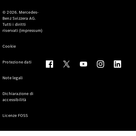
© 2026. Mercedes-
Benz Svizzera AG.
Toute le
Tutti i diritti
Station-
riservati (impressum)
wagon
CLA
Shooting
Elettrico
Cookie
Brake
CLA
Protezione dati
Shooting
Brake
Classe C
Note legali
Station-
wagon
Dichiarazione di
Classe C
accessibilità
All-Terrain
Classe E
Station-
Licenze FOSS
wagon
Classe E All-
Terrain