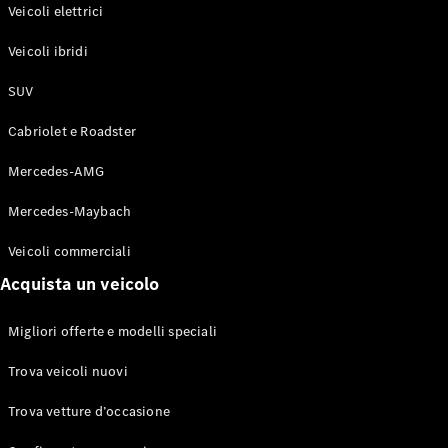
Modelli elettrici
Veicoli elettrici
Modelli ibridi plug-in
Veicoli ibridi
Berline
SUV
Cabriolet e Roadster
Mercedes-AMG
Mercedes-Maybach
Toute le
Berline
Veicoli commerciali
CLA
Elettrico
Acquista un veicolo
CLA
Classe C
Berlina
Migliori offerte e modelli speciali
Classe
C
Elettrico
Trova veicoli nuovi
Berlina
EQE
Trova vetture d’occasione
Elettrico
Berlina