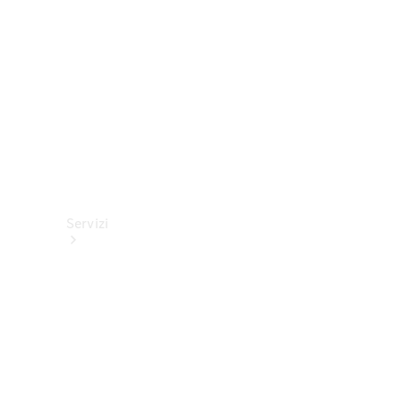
tecnici
Collection
Servizi
Tutti i
servizi