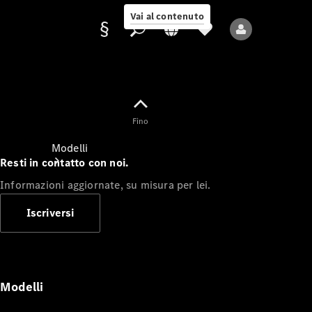
Vai al contenuto
Fornitore/protezione
Fino
dati
Modelli
Resti in contatto con noi.
Informazioni aggiornate, su misura per lei.
Iscriversi
Tutti i modelli
Nuovi modelli
Modelli