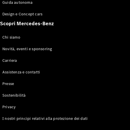
Configuratore
Guida autonoma
Mercedes-
Benz-Store
Design e Concept cars
Prenotare
Scopri Mercedes-Benz
una prova
su strada
Coupé
Chi siamo
Novità, eventi e sponsoring
Carriera
Assistenza e contatti
Toute le
Presse
Coupé
CLE Coupé
Sostenibilità
Mercedes-
AMG GT
Privacy
Coupé
Mercedes-
I nostri principi relativi alla protezione dei dati
AMG GT 4
Elettrico
Porte