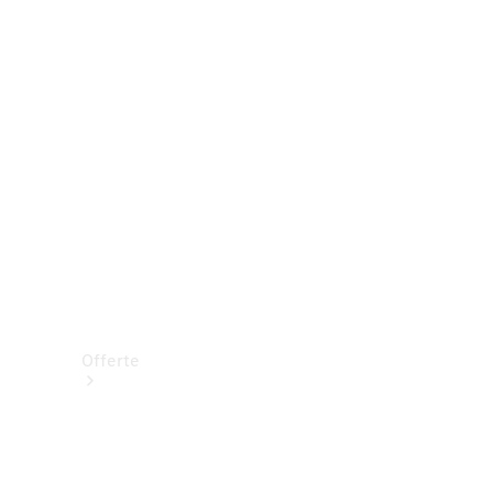
Prenotare una prova su strada
Offerte