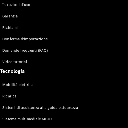
Istruzioni d'uso
Configuratore
Garanzia
Mercedes-
Benz-Store
Richiami
Prenotare
una prova
Conferma d'importazione
su strada
Auto compatte
Domande frequenti (FAQ)
Video tutorial
Tecnologia
Mobilità elettrica
Ricarica
Classe A
Berlina
Sistemi di assistenza alla guida e sicurezza
compatta
Sistema multimediale MBUX