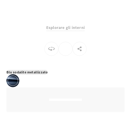
EQS
Elettrico
Berlina
Classe E
Berlina
Classe S
Esplorare gli interni
Classe S
Lunga
Mercedes-
Maybach
Classe S
Configuratore
Blu sodalite metallizzato
Mercedes-
Benz-Store
Prenotare
una prova
su strada
SUV & Fuoristrada