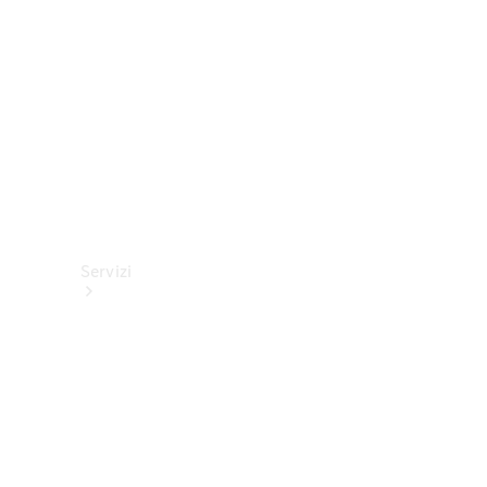
tecnici
Collection
Servizi
Tutti i
servizi