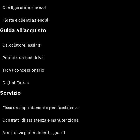
Configuratore e prezzi
Flotte e clienti aziendali
Toute le
Station-
Guida all'acquisto
wagon
CLA
Calcolatore leasing
Shooting
Elettrico
Brake
Prenota un test drive
CLA
Shooting
Trova concessionario
Brake
Classe C
Digital Extras
Station-
Servizio
wagon
Classe C
All-Terrain
Fissa un appuntamento per l'assistenza
Classe E
Station-
Contratti di assistenza e manutenzione
wagon
Classe E All-
Assistenza per incidenti e guasti
Terrain