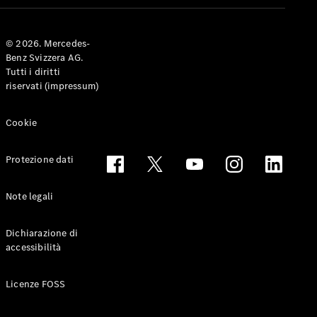
Coupé
© 2026. Mercedes-
Configuratore
Benz Svizzera AG.
Mercedes-
Tutti i diritti
Benz-Store
riservati (impressum)
Prenotare
una prova
su strada
Cookie
Cabriolet & Roadster
Protezione dati
Note legali
Dichiarazione di
accessibilità
Toute le
Licenze FOSS
Cabriolet &
Roadster