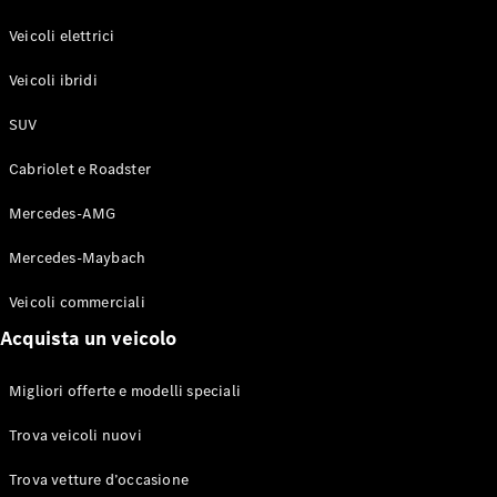
GLE Coupé
GLS
Veicoli elettrici
Mercedes-
Maybach
Veicoli ibridi
Nuovo
GLS
SUV
Classe
Elettrico
G
Cabriolet e Roadster
Classe G
Mercedes-AMG
Configuratore
Mercedes-
Mercedes-Maybach
Benz-Store
Veicoli commerciali
Prenotare
una prova
Acquista un veicolo
su strada
Station-wagon
Migliori offerte e modelli speciali
Trova veicoli nuovi
Trova vetture d’occasione