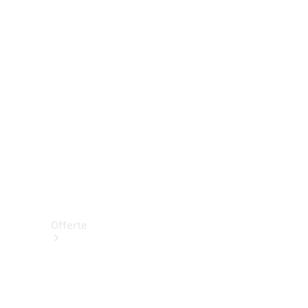
Prenotare una prova su strada
Offerte