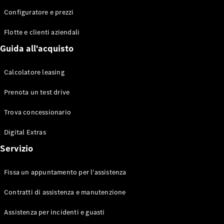
Configuratore e prezzi
Flotte e clienti aziendali
Toute le
Station-
Guida all'acquisto
wagon
CLA
Calcolatore leasing
Shooting
Elettrico
Brake
Prenota un test drive
CLA
Shooting
Trova concessionario
Brake
Classe C
Digital Extras
Station-
Servizio
wagon
Classe C
All-Terrain
Fissa un appuntamento per l'assistenza
Classe E
Station-
Contratti di assistenza e manutenzione
wagon
Classe E All-
Assistenza per incidenti e guasti
Terrain