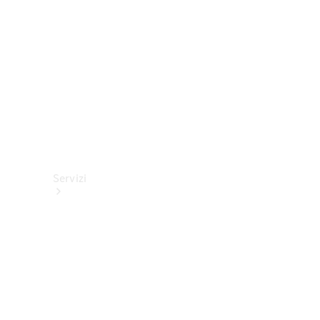
tecnici
Collection
Servizi
Tutti i
servizi