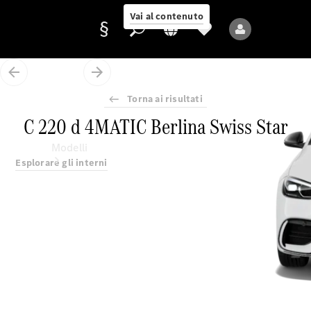
Vai al contenuto
Torna ai risultati
Fornitore/protezione
C 220 d 4MATIC Berlina Swiss Star
dati
Modelli
Esplorare gli interni
Tutti i modelli
Nuovi modelli