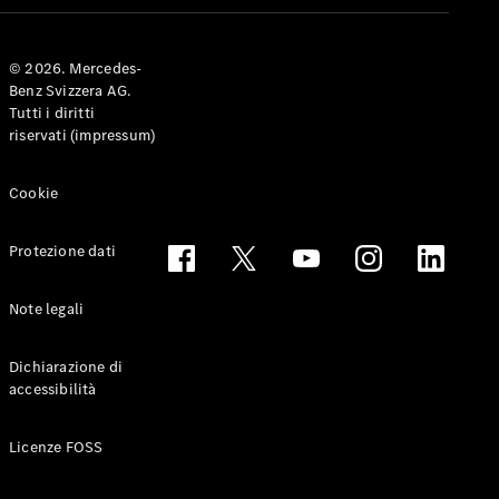
Coupé
© 2026. Mercedes-
Configuratore
Benz Svizzera AG.
Mercedes-
Tutti i diritti
Benz-Store
riservati (impressum)
Prenotare
una prova
su strada
Cookie
Cabriolet & Roadster
Protezione dati
Note legali
Dichiarazione di
accessibilità
Toute le
Licenze FOSS
Cabriolet &
Roadster