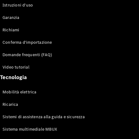
Istruzioni d'uso
Configuratore
Garanzia
Mercedes-
Benz-Store
Richiami
Prenotare
una prova
Conferma d'importazione
su strada
Auto compatte
Domande frequenti (FAQ)
Video tutorial
Tecnologia
Mobilità elettrica
Ricarica
Classe A
Berlina
Sistemi di assistenza alla guida e sicurezza
compatta
Sistema multimediale MBUX