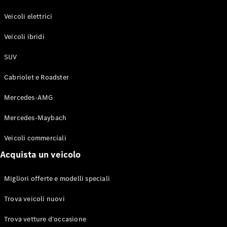
GLE Coupé
GLS
Veicoli elettrici
Mercedes-
Maybach
Veicoli ibridi
Nuovo
GLS
SUV
Classe
Elettrico
G
Cabriolet e Roadster
Classe G
Mercedes-AMG
Configuratore
Mercedes-
Mercedes-Maybach
Benz-Store
Veicoli commerciali
Prenotare
una prova
Acquista un veicolo
su strada
Station-wagon
Migliori offerte e modelli speciali
Trova veicoli nuovi
Trova vetture d’occasione