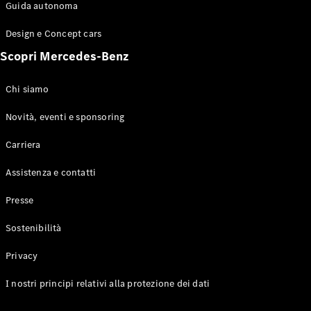
Configuratore
Guida autonoma
Mercedes-
Benz-Store
Design e Concept cars
Prenotare
Scopri Mercedes-Benz
una prova
su strada
Coupé
Chi siamo
Novità, eventi e sponsoring
Carriera
Assistenza e contatti
Toute le
Presse
Coupé
CLE Coupé
Sostenibilità
Mercedes-
AMG GT
Privacy
Coupé
Mercedes-
I nostri principi relativi alla protezione dei dati
AMG GT 4
Elettrico
Porte