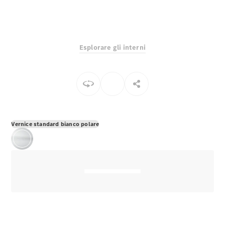
EQS
Elettrico
Berlina
Classe E
Berlina
Classe S
Esplorare gli interni
Classe S
Lunga
Mercedes-
Maybach
Classe S
Configuratore
Vernice standard bianco polare
Mercedes-
Benz-Store
Prenotare
una prova
su strada
SUV & Fuoristrada