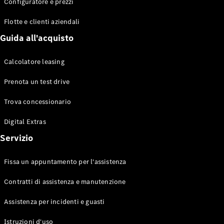
EQS
Configuratore e prezzi
Elettrico
Berlina
Flotte e clienti aziendali
Classe E
Berlina
Guida all'acquisto
Classe S
Classe S
Calcolatore leasing
Lunga
Mercedes-
Prenota un test drive
Maybach
Classe S
Trova concessionario
Digital Extras
Configuratore
Mercedes-
Servizio
Benz-Store
Prenotare
Fissa un appuntamento per l'assistenza
una prova
su strada
Contratti di assistenza e manutenzione
SUV & Fuoristrada
Assistenza per incidenti e guasti
Istruzioni d'uso