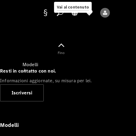
Vai al contenuto
Fornitore/protezione
Fino
dati
Modelli
Resti in contatto con noi.
Informazioni aggiornate, su misura per lei.
Iscriversi
Tutti i modelli
Nuovi modelli
Modelli