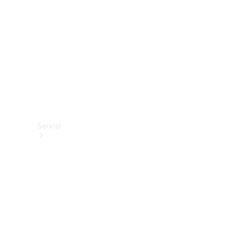
tecnici
Collection
Servizi
Tutti i
servizi