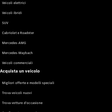
Modelli elettrici
Veicoli elettrici
Modelli ibridi plug-in
Veicoli ibridi
Berline
SUV
Cabriolet e Roadster
Mercedes-AMG
Mercedes-Maybach
Toute le
Berline
Veicoli commerciali
CLA
Elettrico
Acquista un veicolo
CLA
Classe C
Berlina
Migliori offerte e modelli speciali
Classe
C
Elettrico
Trova veicoli nuovi
Berlina
EQE
Trova vetture d’occasione
Elettrico
Berlina