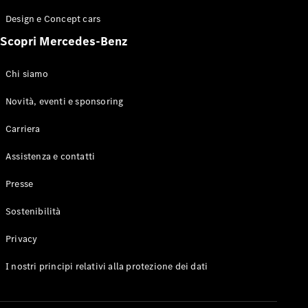
GLE Coupé
Design e Concept cars
GLS
Mercedes-
Scopri Mercedes-Benz
Maybach
Nuovo
GLS
Chi siamo
Classe
Elettrico
G
Novità, eventi e sponsoring
Classe G
Carriera
Configuratore
Assistenza e contatti
Mercedes-
Benz-Store
Presse
Prenotare
una prova
Sostenibilità
su strada
Station-wagon
Privacy
I nostri principi relativi alla protezione dei dati