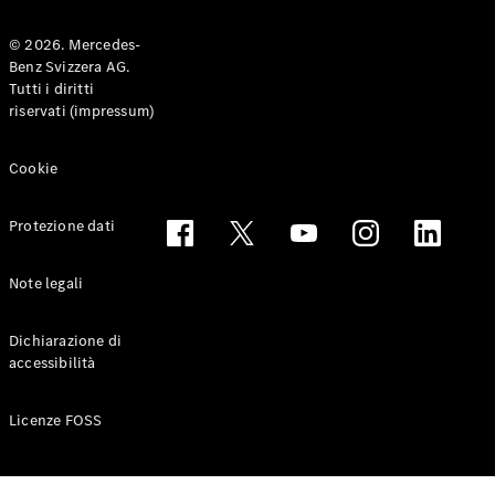
© 2026. Mercedes-
Benz Svizzera AG.
Toute le
Tutti i diritti
Station-
riservati (impressum)
wagon
CLA
Shooting
Elettrico
Cookie
Brake
CLA
Protezione dati
Shooting
Brake
Classe C
Note legali
Station-
wagon
Dichiarazione di
Classe C
accessibilità
All-Terrain
Classe E
Station-
Licenze FOSS
wagon
Classe E All-
Terrain