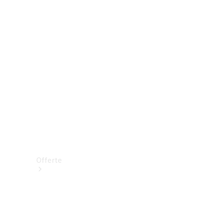
Prenotare una prova su strada
Offerte