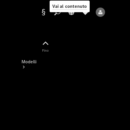
Vai al contenuto
Fornitore/protezione
Fino
dati
Modelli
Tutti i modelli
Nuovi modelli