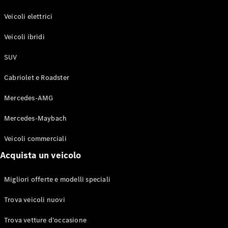
GLE Coupé
GLS
Veicoli elettrici
Mercedes-
Maybach
Veicoli ibridi
Nuovo
GLS
SUV
Classe
Elettrico
G
Cabriolet e Roadster
Classe G
Mercedes-AMG
Configuratore
Mercedes-
Mercedes-Maybach
Benz-Store
Veicoli commerciali
Prenotare
una prova
Acquista un veicolo
su strada
Station-wagon
Migliori offerte e modelli speciali
Trova veicoli nuovi
Trova vetture d’occasione