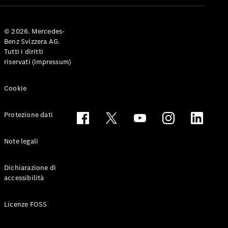
Coupé
© 2026. Mercedes-
Configuratore
Benz Svizzera AG.
Mercedes-
Tutti i diritti
Benz-Store
riservati (impressum)
Prenotare
una prova
su strada
Cookie
Cabriolet & Roadster
Protezione dati
Note legali
Dichiarazione di
accessibilità
Toute le
Licenze FOSS
Cabriolet &
Roadster