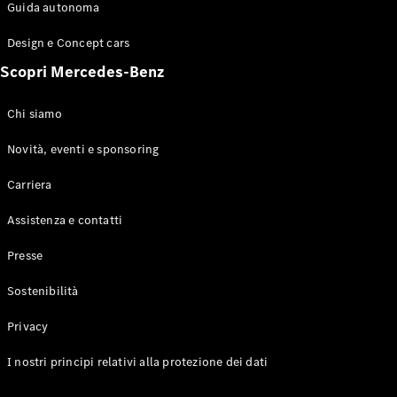
Configuratore
Guida autonoma
Mercedes-
Benz-Store
Design e Concept cars
Prenotare
Scopri Mercedes-Benz
una prova
su strada
Coupé
Chi siamo
Novità, eventi e sponsoring
Carriera
Assistenza e contatti
Toute le
Presse
Coupé
CLE Coupé
Sostenibilità
Mercedes-
AMG GT
Privacy
Coupé
Mercedes-
I nostri principi relativi alla protezione dei dati
AMG GT 4
Elettrico
Porte