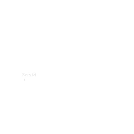
tecnici
Collection
Servizi
Tutti i
servizi