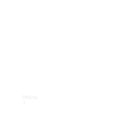
Prenotare una prova su strada
Offerte