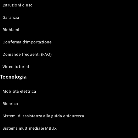
Istruzioni d'uso
Configuratore
Garanzia
Mercedes-
Benz-Store
Richiami
Prenotare
una prova
Conferma d'importazione
su strada
Auto compatte
Domande frequenti (FAQ)
Video tutorial
Tecnologia
Mobilità elettrica
Ricarica
Classe A
Berlina
Sistemi di assistenza alla guida e sicurezza
compatta
Sistema multimediale MBUX