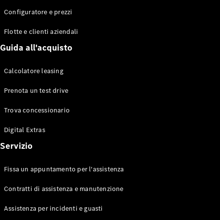
Configuratore e prezzi
Flotte e clienti aziendali
Toute le
Station-
Guida all'acquisto
wagon
CLA
Calcolatore leasing
Shooting
Elettrico
Brake
Prenota un test drive
CLA
Shooting
Trova concessionario
Brake
Classe C
Digital Extras
Station-
Servizio
wagon
Classe C
All-Terrain
Fissa un appuntamento per l'assistenza
Classe E
Station-
Contratti di assistenza e manutenzione
wagon
Classe E All-
Assistenza per incidenti e guasti
Terrain