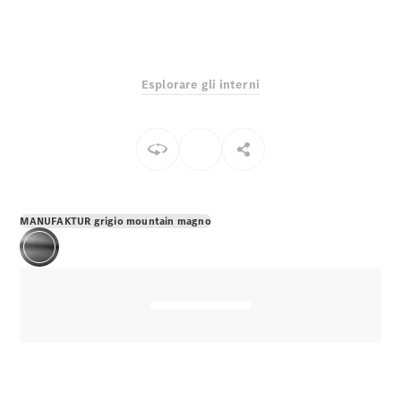
EQS
Elettrico
Berlina
Classe E
Berlina
Classe S
Esplorare gli interni
Classe S
Lunga
Mercedes-
Maybach
Classe S
Configuratore
MANUFAKTUR grigio mountain magno
Mercedes-
Benz-Store
Prenotare
una prova
su strada
SUV & Fuoristrada