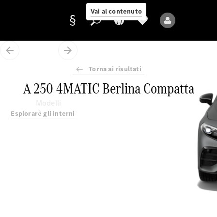
Vai al contenuto
Torna ai risultati
Fornitore/protezione
A 250 4MATIC Berlina Compatta
dati
Modelli
Esplorare gli interni
Tutti i modelli
Nuovi modelli