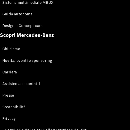
Configuratore
Sistema multimediale MBUX
Mercedes-
Benz-Store
Guida autonoma
Prenotare
una prova
Design e Concept cars
su strada
Scopri Mercedes-Benz
Coupé
Chi siamo
Novità, eventi e sponsoring
Carriera
Toute le
Assistenza e contatti
Coupé
CLE Coupé
Presse
Mercedes-
AMG GT
Sostenibilità
Coupé
Mercedes-
Privacy
AMG GT 4
Elettrico
Porte