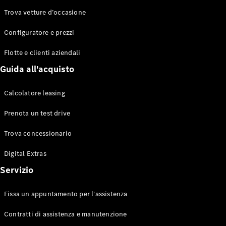
Trova vetture d’occasione
Configuratore e prezzi
Toute le
Station-
Flotte e clienti aziendali
wagon
CLA
Guida all'acquisto
Shooting
Elettrico
Brake
Calcolatore leasing
CLA
Shooting
Prenota un test drive
Brake
Classe C
Trova concessionario
Station-
wagon
Digital Extras
Classe C
Servizio
All-Terrain
Classe E
Station-
Fissa un appuntamento per l'assistenza
wagon
Classe E All-
Contratti di assistenza e manutenzione
Terrain