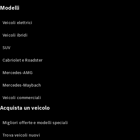
GLE Coupé
Modelli
GLS
Mercedes-
Maybach
Veicoli elettrici
Nuovo
GLS
Veicoli ibridi
Classe
Elettrico
G
SUV
Classe G
Cabriolet e Roadster
Configuratore
Mercedes-
Mercedes-AMG
Benz-Store
Mercedes-Maybach
Prenotare
una prova
Veicoli commerciali
su strada
Station-wagon
Acquista un veicolo
Migliori offerte e modelli speciali
Trova veicoli nuovi