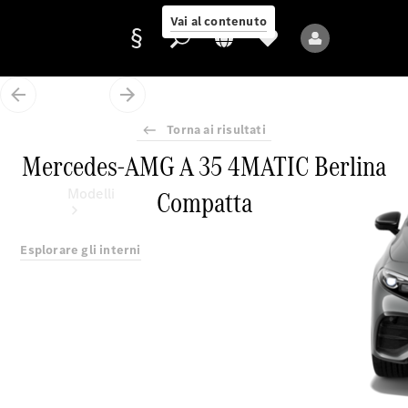
Vai al contenuto
Torna ai risultati
Fornitore/protezione
Mercedes-AMG A 35 4MATIC Berlina
dati
Compatta
Modelli
Esplorare gli interni
Tutti i modelli
Nuovi modelli