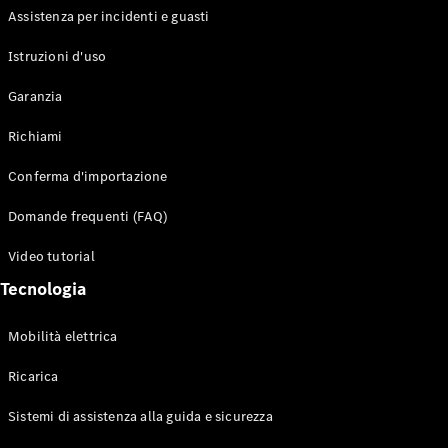
Assistenza per incidenti e guasti
Configuratore
Istruzioni d'uso
Mercedes-
Benz-Store
Garanzia
Prenotare
una prova
Richiami
su strada
Auto compatte
Conferma d'importazione
Domande frequenti (FAQ)
Video tutorial
Tecnologia
Mobilità elettrica
Classe A
Berlina
Ricarica
compatta
Sistemi di assistenza alla guida e sicurezza