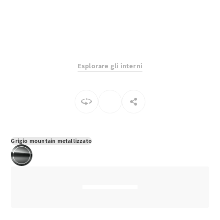
EQS
Elettrico
Berlina
Classe E
Berlina
Classe S
Classe S
Lunga
Esplorare gli interni
Mercedes-
Maybach
Classe S
Configuratore
Mercedes-
Benz-Store
Grigio mountain metallizzato
Prenotare
una prova
su strada
SUV & Fuoristrada