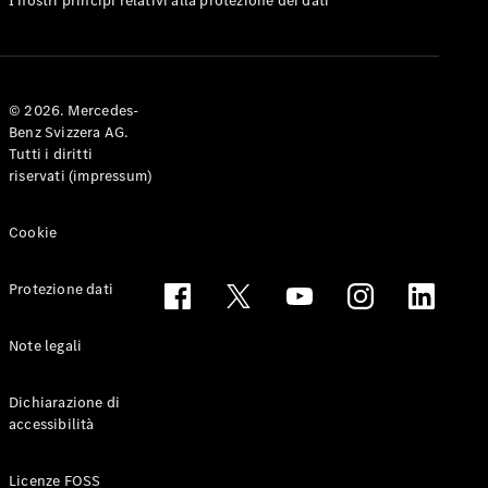
I nostri principi relativi alla protezione dei dati
Coupé
Configuratore
Mercedes-
© 2026. Mercedes-
Benz-Store
Benz Svizzera AG.
Prenotare
Tutti i diritti
una prova
riservati (impressum)
su strada
Cabriolet & Roadster
Cookie
Protezione dati
Note legali
Dichiarazione di
accessibilità
Toute le
Cabriolet &
Licenze FOSS
Roadster