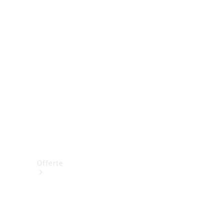
Prenotare una prova su strada
Offerte