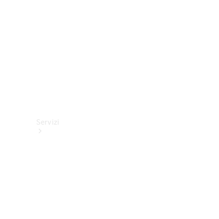
tecnici
Collection
Servizi
Tutti i
servizi