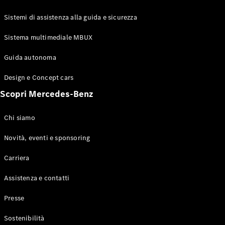
GLE Coupé
GLS
Sistemi di assistenza alla guida e sicurezza
Mercedes-
Maybach
Sistema multimediale MBUX
Nuovo
GLS
Classe
Guida autonoma
Elettrico
G
Design e Concept cars
Classe G
Scopri Mercedes-Benz
Configuratore
Mercedes-
Chi siamo
Benz-Store
Prenotare
Novità, eventi e sponsoring
una prova
Carriera
su strada
Station-wagon
Assistenza e contatti
Presse
Sostenibilità