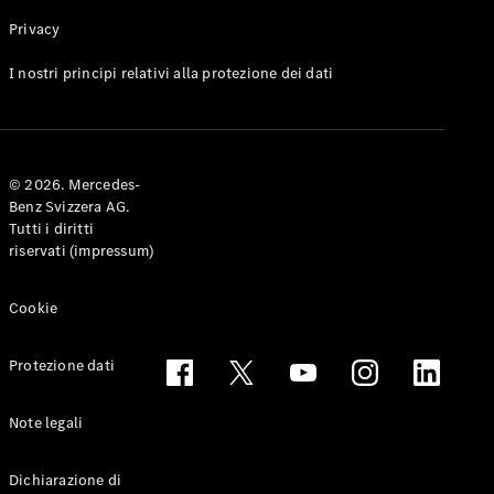
Privacy
Toute le
I nostri principi relativi alla protezione dei dati
Station-
wagon
CLA
Shooting
Elettrico
© 2026. Mercedes-
Brake
Benz Svizzera AG.
CLA
Tutti i diritti
Shooting
riservati (impressum)
Brake
Classe C
Station-
Cookie
wagon
Classe C
Protezione dati
All-Terrain
Classe E
Station-
Note legali
wagon
Classe E All-
Dichiarazione di
Terrain