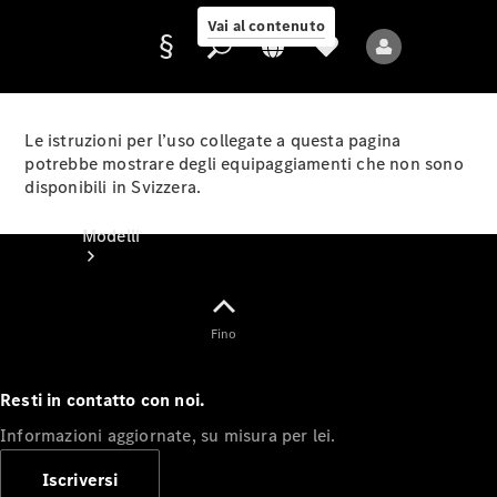
Vai al contenuto
Le istruzioni per l’uso collegate a questa pagina
potrebbe mostrare degli equipaggiamenti che non sono
disponibili in Svizzera.
Fornitore/protezione
dati
Modelli
Fino
Resti in contatto con noi.
Tutti i modelli
Informazioni aggiornate, su misura per lei.
Nuovi modelli
Iscriversi