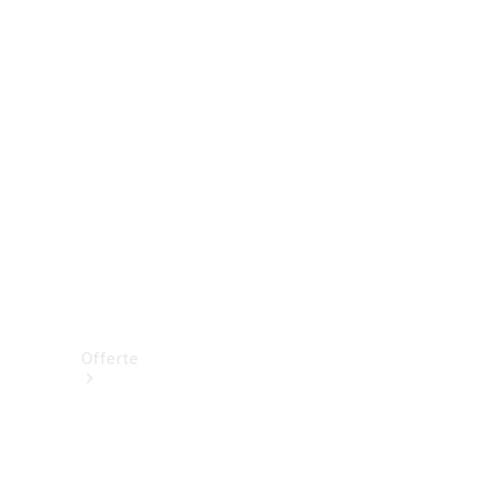
Prenotare una prova su strada
Offerte