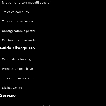
EQS
Migliori offerte e modelli speciali
Elettrico
Berlina
Classe E
Trova veicoli nuovi
Berlina
Classe S
Trova vetture d’occasione
Classe S
Lunga
Configuratore e prezzi
Mercedes-
Maybach
Flotte e clienti aziendali
Classe S
Guida all'acquisto
Configuratore
Calcolatore leasing
Mercedes-
Benz-Store
Prenota un test drive
Prenotare
una prova
Trova concessionario
su strada
Digital Extras
SUV & Fuoristrada
Servizio