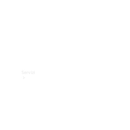
tecnici
Collection
Servizi
Tutti i
servizi