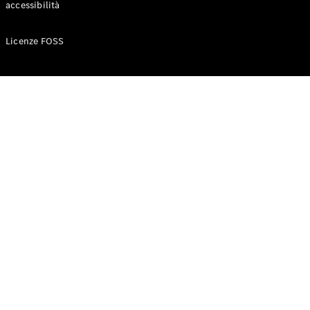
accessibilità
Configuratore
Licenze FOSS
Mercedes-
Benz-Store
Prenotare
una prova
su strada
Auto compatte
Classe A
Berlina
compatta