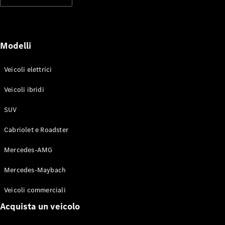
Modelli elettrici
Modelli ibridi plug-in
Berline
Modelli
Veicoli elettrici
Veicoli ibridi
SUV
Toute le
Berline
Cabriolet e Roadster
CLA
Elettrico
CLA
Mercedes-AMG
Classe C
Berlina
Mercedes-Maybach
Classe
C
Elettrico
Veicoli commerciali
Berlina
EQE
Acquista un veicolo
Elettrico
Berlina