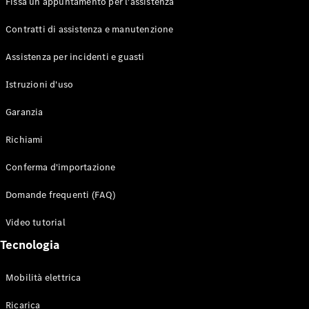
Fissa un appuntamento per l'assistenza
Contratti di assistenza e manutenzione
Assistenza per incidenti e guasti
Toute i SUV
EQE
Istruzioni d'uso
Elettrico
SUV
Garanzia
EQS
Elettrico
SUV
Richiami
Mercedes-
Maybach
Elettrico
Conferma d'importazione
EQS SUV
GLA
Domande frequenti (FAQ)
GLA
Nuovo
GLA
Nuovo
Elettrico
Video tutorial
GLB
Elettrico
GLB
Tecnologia
GLC
Elettrico
GLC
Mobilità elettrica
GLC Coupé
GLE
Ricarica