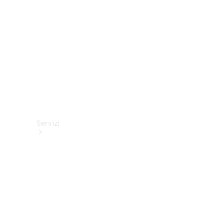
tecnici
Collection
Servizi
Tutti i
servizi