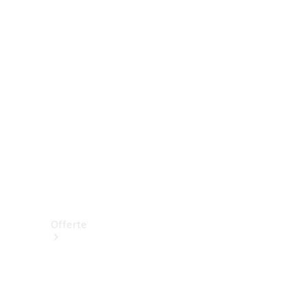
Prenotare una prova su strada
Offerte