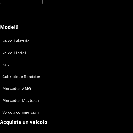
Modelli elettrici
Modelli ibridi plug-in
Berline
Modelli
Veicoli elettrici
Veicoli ibridi
SUV
Toute le
Berline
Cabriolet e Roadster
CLA
Elettrico
CLA
Mercedes-AMG
Classe C
Berlina
Mercedes-Maybach
Classe
C
Elettrico
Veicoli commerciali
Berlina
EQE
Acquista un veicolo
Elettrico
Berlina