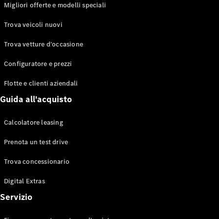
EQS
Migliori offerte e modelli speciali
Elettrico
Berlina
Classe E
Trova veicoli nuovi
Berlina
Classe S
Trova vetture d’occasione
Classe S
Lunga
Configuratore e prezzi
Mercedes-
Maybach
Flotte e clienti aziendali
Classe S
Guida all'acquisto
Configuratore
Calcolatore leasing
Mercedes-
Benz-Store
Prenota un test drive
Prenotare
una prova
Trova concessionario
su strada
Digital Extras
SUV & Fuoristrada
Servizio