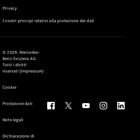
Privacy
Toute le
I nostri principi relativi alla protezione dei dati
Station-
wagon
CLA
Shooting
Elettrico
© 2026. Mercedes-
Brake
Benz Svizzera AG.
CLA
Tutti i diritti
Shooting
riservati (impressum)
Brake
Classe C
Station-
Cookie
wagon
Classe C
Protezione dati
All-Terrain
Classe E
Station-
Note legali
wagon
Classe E All-
Dichiarazione di
Terrain