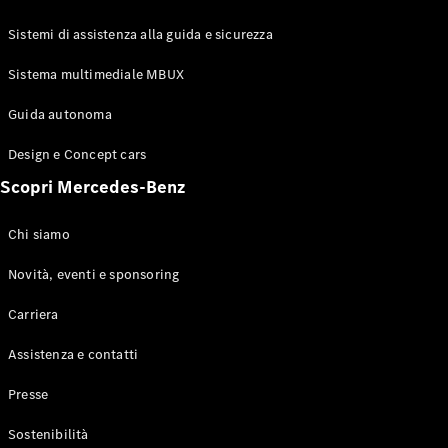
GLE Coupé
GLS
Sistemi di assistenza alla guida e sicurezza
Mercedes-
Maybach
Sistema multimediale MBUX
Nuovo
GLS
Classe
Guida autonoma
Elettrico
G
Design e Concept cars
Classe G
Scopri Mercedes-Benz
Configuratore
Mercedes-
Chi siamo
Benz-Store
Prenotare
Novità, eventi e sponsoring
una prova
Carriera
su strada
Station-wagon
Assistenza e contatti
Presse
Sostenibilità