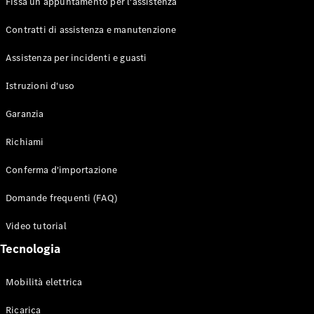
Fissa un appuntamento per l'assistenza
Contratti di assistenza e manutenzione
Assistenza per incidenti e guasti
Toute i SUV
EQE
Istruzioni d'uso
Elettrico
SUV
Garanzia
EQS
Elettrico
SUV
Richiami
Mercedes-
Maybach
Elettrico
Conferma d'importazione
EQS SUV
GLA
Domande frequenti (FAQ)
GLA
Nuovo
GLA
Nuovo
Elettrico
Video tutorial
GLB
Elettrico
GLB
Tecnologia
GLC
Elettrico
GLC
Mobilità elettrica
GLC Coupé
GLE
Ricarica