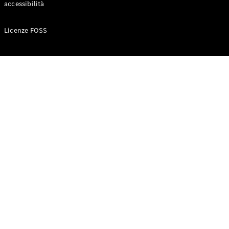
accessibilità
Configuratore
Licenze FOSS
Mercedes-
Benz-Store
Prenotare
una prova
su strada
Auto compatte
Classe A
Berlina
compatta