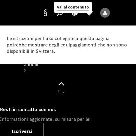
Vai al contenuto
Le istruzioni per l’uso collegate a questa pagina
potrebbe mostrare degli equipaggiamenti che non sono
disponibili in Svizzera.
Fornitore/protezione
dati
Modelli
Fino
Resti in contatto con noi.
Tutti i modelli
Informazioni aggiornate, su misura per lei.
Nuovi modelli
Iscriversi