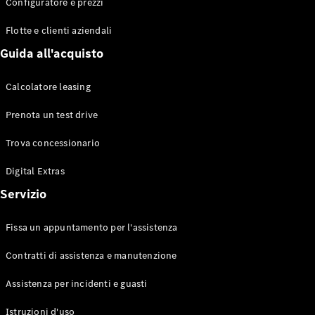
EQS
Configuratore e prezzi
Elettrico
Berlina
Flotte e clienti aziendali
Classe E
Berlina
Guida all'acquisto
Classe S
Classe S
Calcolatore leasing
Lunga
Mercedes-
Prenota un test drive
Maybach
Classe S
Trova concessionario
Digital Extras
Configuratore
Mercedes-
Servizio
Benz-Store
Prenotare
Fissa un appuntamento per l'assistenza
una prova
su strada
Contratti di assistenza e manutenzione
SUV & Fuoristrada
Assistenza per incidenti e guasti
Istruzioni d'uso