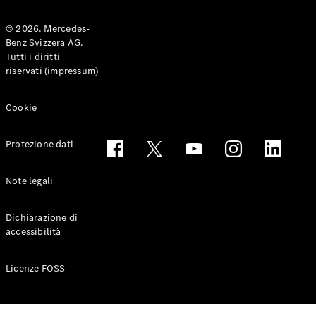
© 2026. Mercedes-
Benz Svizzera AG.
Toute le
Tutti i diritti
Station-
riservati (impressum)
wagon
CLA
Shooting
Elettrico
Cookie
Brake
CLA
Protezione dati
Shooting
Brake
Classe C
Note legali
Station-
wagon
Dichiarazione di
Classe C
accessibilità
All-Terrain
Classe E
Station-
Licenze FOSS
wagon
Classe E All-
Terrain