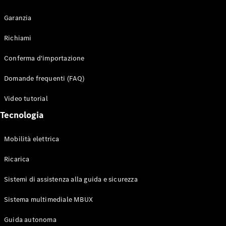
Garanzia
Richiami
Toute i SUV
Conferma d'importazione
EQE
Elettrico
SUV
Domande frequenti (FAQ)
EQS
Elettrico
SUV
Video tutorial
Mercedes-
Tecnologia
Maybach
Elettrico
EQS SUV
GLA
Mobilità elettrica
GLA
Nuovo
GLA
Nuovo
Elettrico
Ricarica
GLB
Elettrico
GLB
Sistemi di assistenza alla guida e sicurezza
GLC
Elettrico
GLC
Sistema multimediale MBUX
GLC Coupé
Guida autonoma
GLE