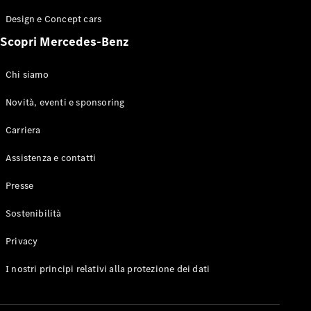
GLE Coupé
Design e Concept cars
GLS
Mercedes-
Scopri Mercedes-Benz
Maybach
Nuovo
GLS
Chi siamo
Classe
Elettrico
G
Novità, eventi e sponsoring
Classe G
Carriera
Configuratore
Assistenza e contatti
Mercedes-
Benz-Store
Presse
Prenotare
una prova
Sostenibilità
su strada
Station-wagon
Privacy
I nostri principi relativi alla protezione dei dati