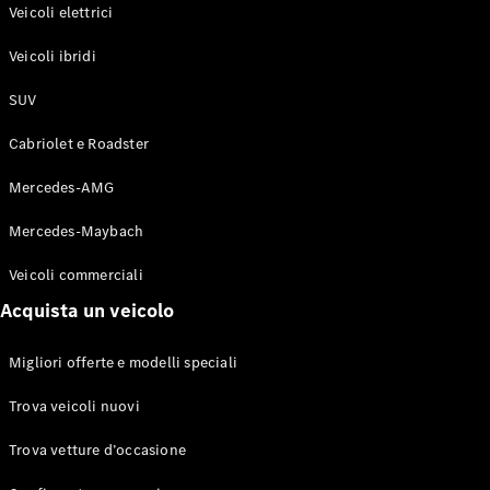
Modelli elettrici
Veicoli elettrici
Modelli ibridi plug-in
Veicoli ibridi
Berline
SUV
Cabriolet e Roadster
Mercedes-AMG
Mercedes-Maybach
Toute le
Berline
Veicoli commerciali
CLA
Elettrico
Acquista un veicolo
CLA
Classe C
Berlina
Migliori offerte e modelli speciali
Classe
C
Elettrico
Trova veicoli nuovi
Berlina
EQE
Trova vetture d’occasione
Elettrico
Berlina