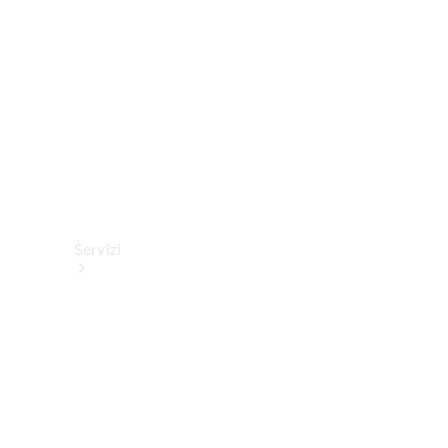
tecnici
Collection
Servizi
Tutti i
servizi