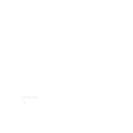
Prenotare una prova su strada
Offerte