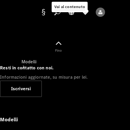
Vai al contenuto
Fornitore/protezione
Fino
dati
Modelli
Resti in contatto con noi.
Informazioni aggiornate, su misura per lei.
Iscriversi
Tutti i modelli
Nuovi modelli
Modelli