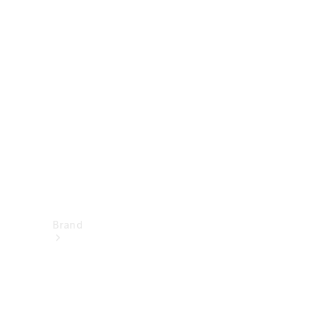
Istruzioni
per l’uso
Assistenza e
contatto
Brand