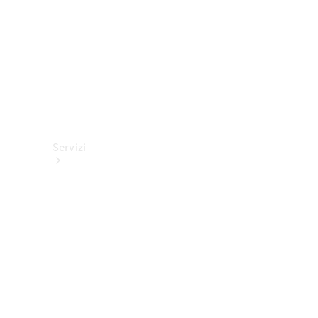
Servizi
Tutti i
servizi
Soluzioni di
ricarica