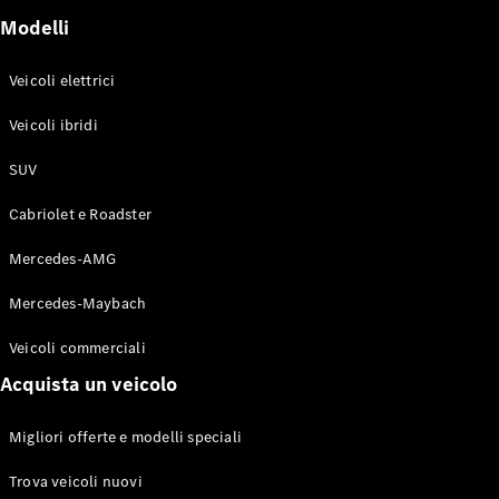
GLE
Modelli
GLE Coupe
GLS
Mercedes-
Veicoli elettrici
Maybach
Nuovo
Veicoli ibridi
GLS
Classe
Elettrico
SUV
G
Classe G
Cabriolet e Roadster
Configuratore
Mercedes-AMG
Mercedes-
Mercedes-Maybach
Benz-Store
Prenotare
Veicoli commerciali
una prova
su strada
Acquista un veicolo
Station-wagon
Migliori offerte e modelli speciali
Trova veicoli nuovi