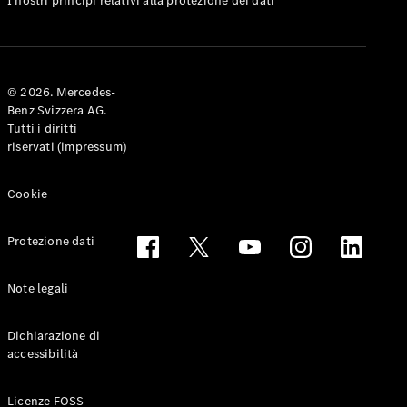
I nostri principi relativi alla protezione dei dati
Elettrico
Porte
Coupé
Configuratore
© 2026. Mercedes-
Mercedes-
Benz Svizzera AG.
Benz-Store
Tutti i diritti
Prenotare
riservati (impressum)
una prova
su strada
Cabriolet & Roadster
Cookie
Protezione dati
Note legali
Dichiarazione di
accessibilità
Toute le
Licenze FOSS
Cabriolet &