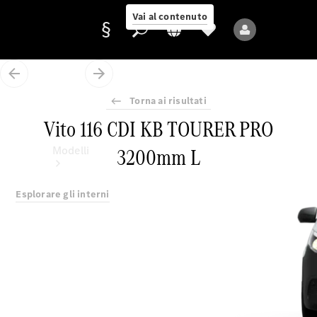
Vai al contenuto
Torna ai risultati
Fornitore/protezione
Vito 116 CDI KB TOURER PRO
dati
3200mm L
Modelli
Esplorare gli interni
Tutti i modelli
Nuovi modelli