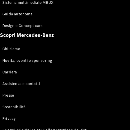
Sistema multimediale MBUX
Configuratore
Mercedes-
Guida autonoma
Benz-Store
Prenotare
Design e Concept cars
una prova
Scopri Mercedes-Benz
su strada
Coupé
Chi siamo
Novità, eventi e sponsoring
Carriera
Assistenza e contatti
Toute le
Coupé
Presse
CLE Coupe
Mercedes-
Sostenibilità
AMG GT
Coupe
Privacy
Mercedes-
AMG GT 4