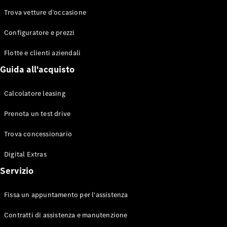
Trova vetture d’occasione
Configuratore e prezzi
Toute le
Flotte e clienti aziendali
Station-
wagon
Guida all'acquisto
CLA
Shooting
Elettrico
Calcolatore leasing
Brake
CLA
Prenota un test drive
Shooting
Brake
Trova concessionario
Classe C
Station
Digital Extras
wagon
Servizio
Classe C
All-Terrain
Classe E
Fissa un appuntamento per l'assistenza
Station
wagon
Contratti di assistenza e manutenzione
Classe E All-