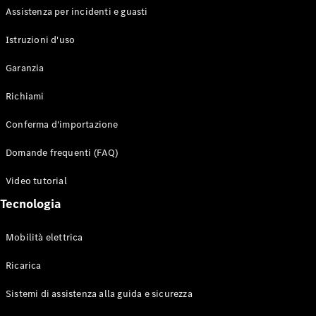
Terrain
Assistenza per incidenti e guasti
Istruzioni d'uso
Configuratore
Mercedes-
Garanzia
Benz-Store
Prenotare
Richiami
una prova
su strada
Conferma d'importazione
Auto compatte
Domande frequenti (FAQ)
Video tutorial
Tecnologia
Mobilità elettrica
Classe A
Ricarica
Sedan
compatta
Sistemi di assistenza alla guida e sicurezza