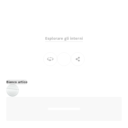
EQS
Elettrico
Berlina
Classe E
Sedan
Classe S
Classe S
Berlina
Esplorare gli interni
lunga
Mercedes-
Maybach
Classe S
Configuratore
Mercedes-
Bianco artico
Benz-Store
Prenotare
una prova
su strada
SUV & Fuoristrada